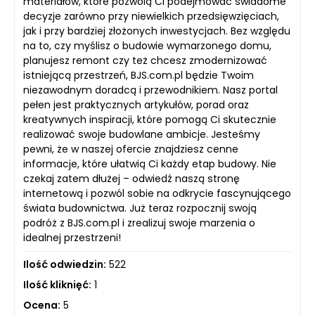
materiałów, które pozwolą Ci podejmować świadome
decyzje zarówno przy niewielkich przedsięwzięciach,
jak i przy bardziej złożonych inwestycjach. Bez względu
na to, czy myślisz o budowie wymarzonego domu,
planujesz remont czy też chcesz zmodernizować
istniejącą przestrzeń, BJS.com.pl będzie Twoim
niezawodnym doradcą i przewodnikiem. Nasz portal
pełen jest praktycznych artykułów, porad oraz
kreatywnych inspiracji, które pomogą Ci skutecznie
realizować swoje budowlane ambicje. Jesteśmy
pewni, że w naszej ofercie znajdziesz cenne
informacje, które ułatwią Ci każdy etap budowy. Nie
czekaj zatem dłużej – odwiedź naszą stronę
internetową i pozwól sobie na odkrycie fascynującego
świata budownictwa. Już teraz rozpocznij swoją
podróż z BJS.com.pl i zrealizuj swoje marzenia o
idealnej przestrzeni!
Ilość odwiedzin:
522
Ilość kliknięć:
1
Ocena:
5