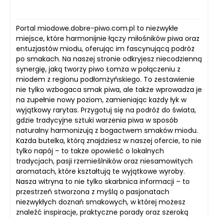
Portal miodowe.dobre-piwo.com.pl to niezwykłe
miejsce, które harmonijnie łączy miłośników piwa oraz
entuzjastów miodu, oferując im fascynującą podróż
po smakach. Na naszej stronie odkryjesz niecodzienną
synergię, jaką tworzy piwo Łomża w połączeniu z
miodem z regionu podłomżyńskiego. To zestawienie
nie tylko wzbogaca smak piwa, ale także wprowadza je
na zupełnie nowy poziom, zamieniając każdy łyk w
wyjątkowy rarytas. Przygotuj się na podróż do świata,
gdzie tradycyjne sztuki warzenia piwa w sposób
naturalny harmonizują z bogactwem smaków miodu.
Każda butelka, którą znajdziesz w naszej ofercie, to nie
tylko napój – to także opowieść o lokalnych
tradycjach, pasji rzemieślników oraz niesamowitych
aromatach, które kształtują te wyjątkowe wyroby.
Nasza witryna to nie tylko skarbnica informacji – to
przestrzeń stworzona z myślą o pasjonatach
niezwykłych doznań smakowych, w której możesz
znaleźć inspiracje, praktyczne porady oraz szeroką