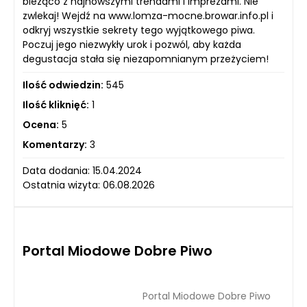
bieżąco z najnowszymi trendami i imprezami. Nie
zwlekaj! Wejdź na www.lomza-mocne.browar.info.pl i
odkryj wszystkie sekrety tego wyjątkowego piwa.
Poczuj jego niezwykły urok i pozwól, aby każda
degustacja stała się niezapomnianym przeżyciem!
Ilość odwiedzin:
545
Ilość kliknięć:
1
Ocena:
5
Komentarzy:
3
Data dodania: 15.04.2024
Ostatnia wizyta: 06.08.2026
Portal Miodowe Dobre Piwo
Portal Miodowe Dobre Piwo