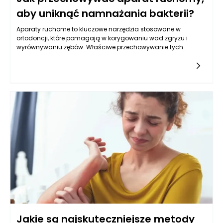
aby uniknąć namnażania bakterii?
Aparaty ruchome to kluczowe narzędzia stosowane w
ortodoncji, które pomagają w korygowaniu wad zgryzu i
wyrównywaniu zębów. Właściwe przechowywanie tych
aparatów jest niezwykle istotne, aby uniknąć namnażania
bakterii i zapewnić ich skuteczność. Jak każda inna rzecz,
aparaty ruchome wymagają odpowiedniego traktowania i
dbania o nie. Aby skutecznie przechowywać aparat, warto
przede wszystkim zrozumieć, jakie czynniki sprzyjają rozwojowi
bakterii na powierzchni tych urządzeń.
Jakie są najskuteczniejsze metody