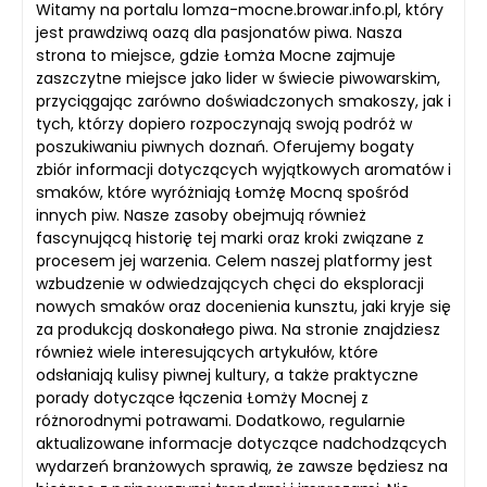
Witamy na portalu lomza-mocne.browar.info.pl, który
jest prawdziwą oazą dla pasjonatów piwa. Nasza
strona to miejsce, gdzie Łomża Mocne zajmuje
zaszczytne miejsce jako lider w świecie piwowarskim,
przyciągając zarówno doświadczonych smakoszy, jak i
tych, którzy dopiero rozpoczynają swoją podróż w
poszukiwaniu piwnych doznań. Oferujemy bogaty
zbiór informacji dotyczących wyjątkowych aromatów i
smaków, które wyróżniają Łomżę Mocną spośród
innych piw. Nasze zasoby obejmują również
fascynującą historię tej marki oraz kroki związane z
procesem jej warzenia. Celem naszej platformy jest
wzbudzenie w odwiedzających chęci do eksploracji
nowych smaków oraz docenienia kunsztu, jaki kryje się
za produkcją doskonałego piwa. Na stronie znajdziesz
również wiele interesujących artykułów, które
odsłaniają kulisy piwnej kultury, a także praktyczne
porady dotyczące łączenia Łomży Mocnej z
różnorodnymi potrawami. Dodatkowo, regularnie
aktualizowane informacje dotyczące nadchodzących
wydarzeń branżowych sprawią, że zawsze będziesz na