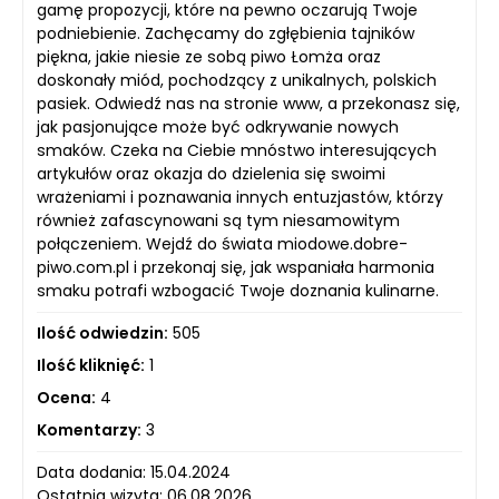
gamę propozycji, które na pewno oczarują Twoje
podniebienie. Zachęcamy do zgłębienia tajników
piękna, jakie niesie ze sobą piwo Łomża oraz
doskonały miód, pochodzący z unikalnych, polskich
pasiek. Odwiedź nas na stronie www, a przekonasz się,
jak pasjonujące może być odkrywanie nowych
smaków. Czeka na Ciebie mnóstwo interesujących
artykułów oraz okazja do dzielenia się swoimi
wrażeniami i poznawania innych entuzjastów, którzy
również zafascynowani są tym niesamowitym
połączeniem. Wejdź do świata miodowe.dobre-
piwo.com.pl i przekonaj się, jak wspaniała harmonia
smaku potrafi wzbogacić Twoje doznania kulinarne.
Ilość odwiedzin:
505
Ilość kliknięć:
1
Ocena:
4
Komentarzy:
3
Data dodania: 15.04.2024
Ostatnia wizyta: 06.08.2026