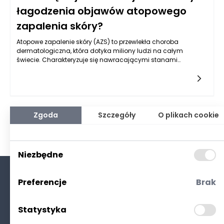
łagodzenia objawów atopowego
zapalenia skóry?
Atopowe zapalenie skóry (AZS) to przewlekła choroba
dermatologiczna, która dotyka miliony ludzi na całym
świecie. Charakteryzuje się nawracającymi stanami
zapalnymi, intensywnym świądem oraz suchością
skóry. Osoby dotknięte AZS często borykają się z licznymi
skutkami ubocznymi, które wpływają na ich jakość życia. Aby
złagodzić objawy tej dolegliwości, istnieje wiele metod
opartych na różnych podejściach terapeutycznych. Wśród
najważniejszych strategii wymienia się odpowiednią
Zgoda
Szczegóły
O plikach cookie
pielęgnację skóry, farmakoterapię oraz modyfikację stylu
życia, które w połączeniu mogą przynieść znaczną ulgę.
Niezbędne
Preferencje
Brak
O nas
Kontakt
Statystyka
Polityka prywatności