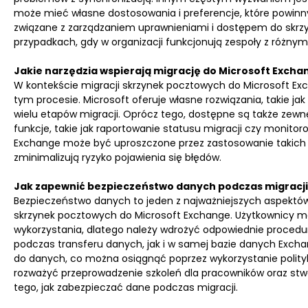
może mieć własne dostosowania i preferencje, które powin
związane z zarządzaniem uprawnieniami i dostępem do skrz
przypadkach, gdy w organizacji funkcjonują zespoły z różnymi
Jakie narzędzia wspierają migrację do Microsoft Excha
W kontekście migracji skrzynek pocztowych do Microsoft Exc
tym procesie. Microsoft oferuje własne rozwiązania, takie j
wielu etapów migracji. Oprócz tego, dostępne są także zewn
funkcje, takie jak raportowanie statusu migracji czy monito
Exchange może być uproszczone przez zastosowanie takich nar
zminimalizują ryzyko pojawienia się błędów.
Jak zapewnić bezpieczeństwo danych podczas migracji
Bezpieczeństwo danych to jeden z najważniejszych aspektów
skrzynek pocztowych do Microsoft Exchange. Użytkownicy mo
wykorzystania, dlatego należy wdrożyć odpowiednie procedur
podczas transferu danych, jak i w samej bazie danych Exch
do danych, co można osiągnąć poprzez wykorzystanie polit
rozważyć przeprowadzenie szkoleń dla pracowników oraz st
tego, jak zabezpieczać dane podczas migracji.