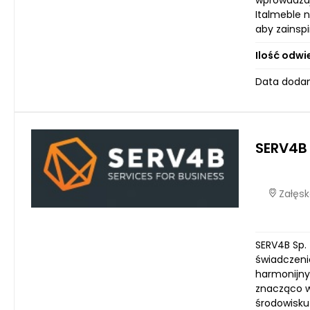
wprowadzają
Italmeble 
aby zainsp
Ilość odwi
Data dodan
SERV4B 
Załęsk
SERV4B Sp.
świadczeni
harmonijny
znacząco w
środowisku