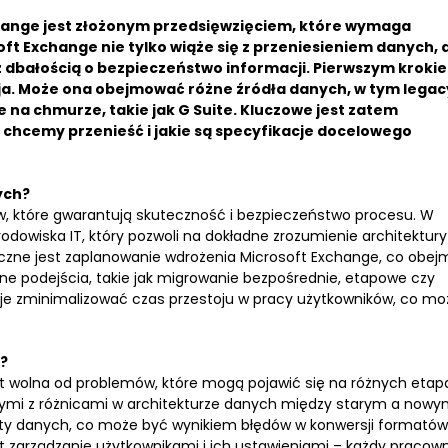
hange jest złożonym przedsięwzięciem, które wymaga
t Exchange nie tylko wiąże się z przeniesieniem danych, 
az dbałością o bezpieczeństwo informacji. Pierwszym kroki
cja. Może ona obejmować różne źródła danych, w tym legac
 na chmurze, takie jak G Suite. Kluczowe jest zatem
 chcemy przenieść i jakie są specyfikacje docelowego
ych?
ów, które gwarantują skuteczność i bezpieczeństwo procesu. W
odowiska IT, który pozwoli na dokładne zrozumienie architektury
eczne jest zaplanowanie wdrożenia Microsoft Exchange, co obej
e podejścia, takie jak migrowanie bezpośrednie, etapowe czy
uje zminimalizować czas przestoju w pracy użytkowników, co mo
?
st wolna od problemów, które mogą pojawić się na różnych eta
anymi z różnicami w architekturze danych między starym a now
aty danych, co może być wynikiem błędów w konwersji formatów
zarządzanie użytkownikami i ich ustawieniami – każdy pracown