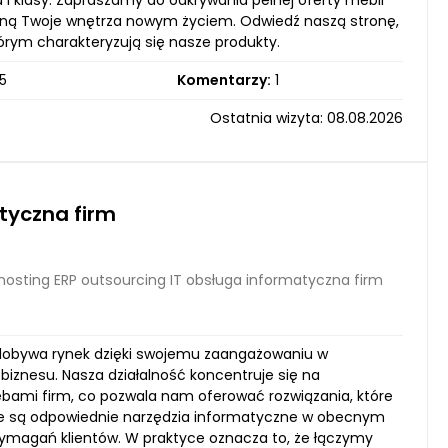
a i klasy. Zapraszamy do odkrywania pełnej oferty mebli
atchną Twoje wnętrza nowym życiem. Odwiedź naszą stronę,
órym charakteryzują się nasze produkty.
5
Komentarzy:
1
Ostatnia wizyta: 08.08.2026
tyczna firm
hosting ERP outsourcing IT obsługa informatyczna firm
 zdobywa rynek dzięki swojemu zaangażowaniu w
iznesu. Nasza działalność koncentruje się na
bami firm, co pozwala nam oferować rozwiązania, które
ażne są odpowiednie narzędzia informatyczne w obecnym
magań klientów. W praktyce oznacza to, że łączymy