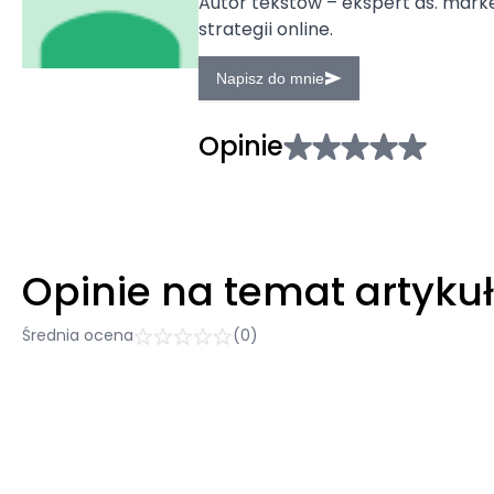
Autor tekstów – ekspert ds. marke
strategii online.
Napisz do mnie
Opinie
Opinie na temat artyku
Średnia ocena
(0)