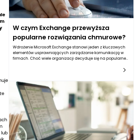
ale
em
W czym Exchange przewyższa
y
popularne rozwiązania chmurowe?
Wdrożenie Microsoft Exchange stanowi jeden z kluczowych
elementów usprawniających zarządzanie komunikacją w
firmach. Choć wiele organizacji decyduje się na popularne
rozwiązania chmurowe, takich jak Gmail czy Office 365,
Exchange oferuje szereg przewag, które przyciągają uwagę
użytkowników. Przede wszystkim, w kontekście
muje
bezpieczeństwa, Exchange dostarcza zaawansowane
mechanizmy ochrony danych, w tym szyfrowanie end-to-
end, które jest na rękę przedsiębiorstwom z branż
że
wymagających szczególnej dbałości o poufność
informacji. Chmurowe rozwiązania, mimo wielu ułatwień,
mogą nie zapewniać takiego poziomu bezpieczeństwa, co
Exchange, co czyni go lepszym wyborem dla firm
pach
przetwarzających wrażliwe dane.
ym
 lub
ik