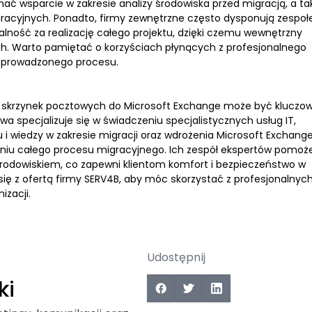
ć wsparcie w zakresie analizy środowiska przed migracją, a ta
racyjnych. Ponadto, firmy zewnętrzne często dysponują zespo
ność za realizację całego projektu, dzięki czemu wewnętrzny
ch. Warto pamiętać o korzyściach płynących z profesjonalnego
zeprowadzonego procesu.
 skrzynek pocztowych do Microsoft Exchange może być kluczo
a specjalizuje się w świadczeniu specjalistycznych usług IT,
 i wiedzy w zakresie migracji oraz wdrożenia Microsoft Exchange
iu całego procesu migracyjnego. Ich zespół ekspertów pomoż
środowiskiem, co zapewni klientom komfort i bezpieczeństwo w
ę z ofertą firmy SERV4B, aby móc skorzystać z profesjonalnyc
zacji.
Udostępnij
ki