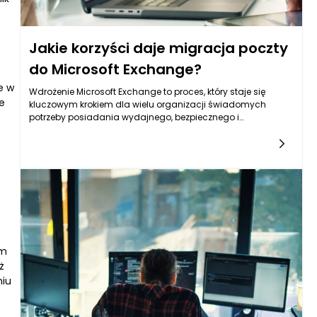
Jakie korzyści daje migracja poczty
do Microsoft Exchange?
e w
Wdrożenie Microsoft Exchange to proces, który staje się
e
kluczowym krokiem dla wielu organizacji świadomych
potrzeby posiadania wydajnego, bezpiecznego i
elastycznego systemu pocztowego. Microsoft Exchange to
platforma, która nie tylko umożliwia zarządzanie
wiadomościami e-mail, ale także integruje szereg
zaawansowanych funkcji, które mogą znacząco wpłynąć
na efektywność pracy zespołów w firmie. Ulokowanie poczty
w chmurze lub na lokalnych serwerach MS Exchange
przynosi wiele korzyści, które przekładają się na codzienną
działalność przedsiębiorstw.
em
ż
niu