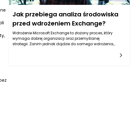
żne
Jak przebiega analiza środowiska
przed wdrożeniem Exchange?
li
Wdrożenie Microsoft Exchange to złożony proces, który
ty,
wymaga dobrej organizacji oraz przemyślanej
strategii. Zanim jednak dojdzie do samego wdrożenia,
kluczowe jest przeprowadzenie analizy środowiska. Ta
analiza ma na celu zrozumienie potrzeb organizacji,
zidentyfikowanie wszelkich przeszkód oraz dostarczenie
-
informacji potrzebnych do efektywnej implementacji.
Pierwszym krokiem w tym procesie jest zrozumienie istniejącej
infrastruktury IT. Analiza ta obejmuje ocenę zarówno sprzętu,
bez
jak i oprogramowania, które są już w użyciu. Ważne jest, aby
zidentyfikować, jakie elementy są już przestarzałe, a jakie
mogą być wykorzystane w nowym środowisku. Kluczowym
aspektem jest także sprawdzenie, czy dostępne zasoby IT są
w stanie obsłużyć nowe rozwiązanie, jakie oferuje wdrożenie
Microsoft Exchange.