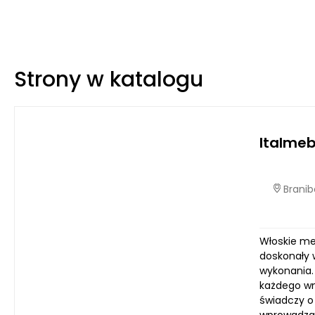
Strony w katalogu
Italme
Branib
Włoskie me
doskonały w
wykonania.
każdego wn
świadczy o 