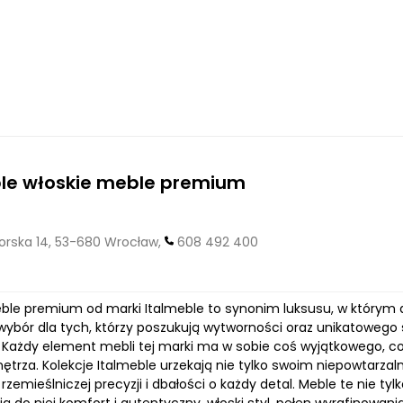
ble włoskie meble premium
orska 14, 53-680 Wrocław,
608 492 400
ble premium od marki Italmeble to synonim luksusu, w którym d
ybór dla tych, którzy poszukują wytworności oraz unikatowego st
 Każdy element mebli tej marki ma w sobie coś wyjątkowego, co 
ętrza. Kolekcje Italmeble urzekają nie tylko swoim niepowtarza
rzemieślniczej precyzji i dbałości o każdy detal. Meble te nie ty