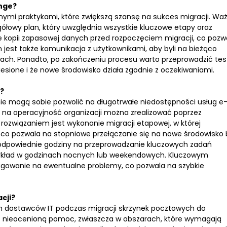
ange?
nymi praktykami, które zwiększą szansę na sukces migracji. Wa
ółowy plan, który uwzględnia wszystkie kluczowe etapy oraz
e kopii zapasowej danych przed rozpoczęciem migracji, co pozwo
st także komunikacja z użytkownikami, aby byli na bieżąco
ach. Ponadto, po zakończeniu procesu warto przeprowadzić tes
iesione i że nowe środowisko działa zgodnie z oczekiwaniami.
?
 nie mogą sobie pozwolić na długotrwałe niedostępności usług e
na operacyjność organizacji można zrealizować poprzez
rozwiązaniem jest wykonanie migracji etapowej, w której
co pozwala na stopniowe przełączanie się na nowe środowisko 
ć odpowiednie godziny na przeprowadzanie kluczowych zadań
przykład w godzinach nocnych lub weekendowych. Kluczowym
eagowanie na ewentualne problemy, co pozwala na szybkie
cji?
ych dostawców IT podczas migracji skrzynek pocztowych do
ć nieocenioną pomoc, zwłaszcza w obszarach, które wymagają