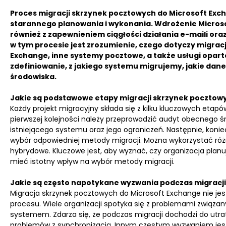
Proces migracji skrzynek pocztowych do Microsoft Exc
starannego planowania i wykonania. Wdrożenie Microsof
również z zapewnieniem ciągłości działania e-maili or
w tym procesie jest zrozumienie, czego dotyczy migra
Exchange, inne systemy pocztowe, a także usługi oparte
zdefiniowanie, z jakiego systemu migrujemy, jakie dane
środowiska.
Jakie są podstawowe etapy migracji skrzynek pocztow
Każdy projekt migracyjny składa się z kilku kluczowych etap
pierwszej kolejności należy przeprowadzić audyt obecnego śr
istniejącego systemu oraz jego ograniczeń. Następnie, koni
wybór odpowiedniej metody migracji. Można wykorzystać różn
hybrydowe. Kluczowe jest, aby wyznać, czy organizacja plan
mieć istotny wpływ na wybór metody migracji.
Jakie są często napotykane wyzwania podczas migracji
Migracja skrzynek pocztowych do Microsoft Exchange nie je
procesu. Wiele organizacji spotyka się z problemami związ
systemem. Zdarza się, że podczas migracji dochodzi do utr
problemów z synchronizacją. Innym częstym wyzwaniem jest 