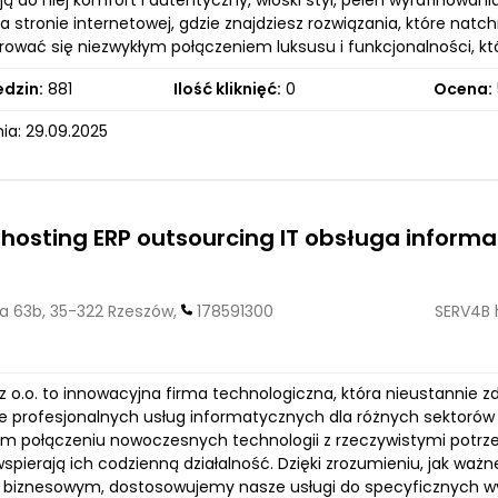
 do niej komfort i autentyczny, włoski styl, pełen wyrafinowani
na stronie internetowej, gdzie znajdziesz rozwiązania, które n
irować się niezwykłym połączeniem luksusu i funkcjonalności, kt
edzin:
881
Ilość kliknięć:
0
Ocena:
ia: 29.09.2025
hosting ERP outsourcing IT obsługa informa
a 63b, 35-322 Rzeszów,
178591300
SERV4B 
 z o.o. to innowacyjna firma technologiczna, która nieustannie
e profesjonalnych usług informatycznych dla różnych sektorów b
m połączeniu nowoczesnych technologii z rzeczywistymi potrze
spierają ich codzienną działalność. Dzięki zrozumieniu, jak w
 biznesowym, dostosowujemy nasze usługi do specyficznych wy