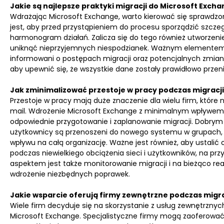
Jakie są najlepsze praktyki migracji do Microsoft Exch
Wdrażając Microsoft Exchange, warto kierować się sprawdzo
jest, aby przed przystąpieniem do procesu sporządzić szczeg
harmonogram działań. Zalicza się do tego również utworzeni
uniknąć nieprzyjemnych niespodzianek. Ważnym elementem je
informowani o postępach migracji oraz potencjalnych zmian
aby upewnić się, że wszystkie dane zostały prawidłowo przen
Jak zminimalizować przestoje w pracy podczas migracji
Przestoje w pracy mają duże znaczenie dla wielu firm, które
mail. Wdrożenie Microsoft Exchange z minimalnym wpływem 
odpowiednie przygotowanie i zaplanowanie migracji. Dobrym 
użytkownicy są przenoszeni do nowego systemu w grupach, 
wpływu na całą organizację. Ważne jest również, aby ustali
podczas niewielkiego obciążenia sieci i użytkowników, na 
aspektem jest także monitorowanie migracji i na bieżąco r
wdrożenie niezbędnych poprawek.
Jakie wsparcie oferują firmy zewnętrzne podczas migra
Wiele firm decyduje się na skorzystanie z usług zewnętrzn
Microsoft Exchange. Specjalistyczne firmy mogą zaoferowa