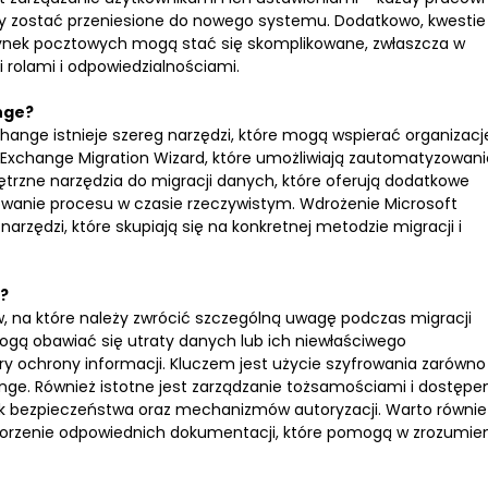
ny zostać przeniesione do nowego systemu. Dodatkowo, kwestie
ynek pocztowych mogą stać się skomplikowane, zwłaszcza w
 rolami i odpowiedzialnościami.
nge?
hange istnieje szereg narzędzi, które mogą wspierać organizacj
ak Exchange Migration Wizard, które umożliwiają zautomatyzowani
ętrzne narzędzia do migracji danych, które oferują dodatkowe
rowanie procesu w czasie rzeczywistym. Wdrożenie Microsoft
zędzi, które skupiają się na konkretnej metodzie migracji i
?
, na które należy zwrócić szczególną uwagę podczas migracji
gą obawiać się utraty danych lub ich niewłaściwego
y ochrony informacji. Kluczem jest użycie szyfrowania zarówno
ange. Również istotne jest zarządzanie tożsamościami i dostęp
yk bezpieczeństwa oraz mechanizmów autoryzacji. Warto równie
worzenie odpowiednich dokumentacji, które pomogą w zrozumie