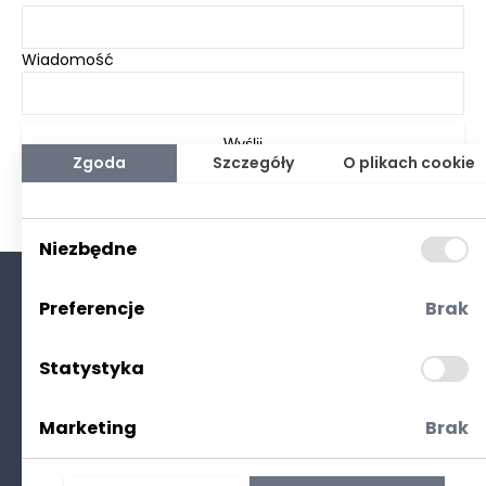
Wiadomość
Wyślij
Zgoda
Szczegóły
O plikach cookie
Niezbędne
Preferencje
Brak
O nas
Kontakt
Statystyka
Polityka prywatności
(RODO. Cookies)
Marketing
Brak