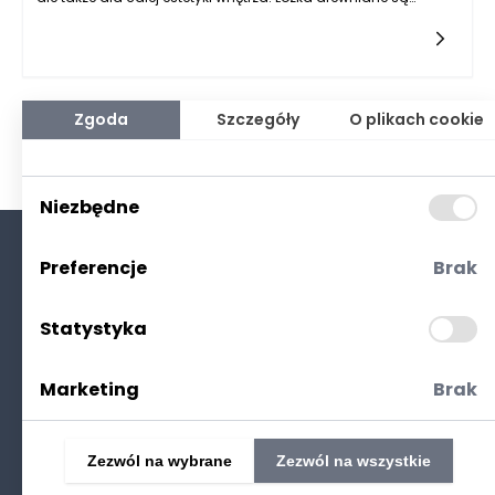
chętnie wybierane przez wiele osób z kilku powodów – ich
naturalny wygląd, trwałość oraz piękno, które potrafi dodać
charakteru każdemu pomieszczeniu. Poza tym, drewno jako
materiał ma zdolność do oddawania ciepła, co sprawia, że
sypialnia staje się miejscem relaksu i odprężenia. Warto wziąć
pod uwagę nie tylko aspekty wizualne, ale również
Zgoda
Szczegóły
O plikach cookie
funkcjonalność, rozmiar, styl, a także dodatkowe elementy,
które oferują współczesne modele łóżek. Dzięki szerokiemu
wyborowi dostępnych na rynku modeli, z całą pewnością
można znaleźć odpowiednie rozwiązanie, które będzie idealnie
Niezbędne
pasować do wymarzonej sypialni.
Preferencje
Brak
O nas
Kontakt
Statystyka
Polityka prywatności
(RODO. Cookies)
Marketing
Brak
Zezwól na wybrane
Zezwól na wszystkie