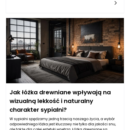
sposób radzenia sobie z emocjami oraz sytuacjami
stresowymi jest często inny niż u osób wychowanych w
zdrowych rodzinach. Psychologowie i psychoterapeuci
podkreślają, że doświadczenia z dzieciństwa mają trwały
wpływ na rozwój emocjonalny DDA, co skutkuje specyficznymi
mechanizmami obronnymi oraz strategią radzenia sobie w
dorosłym życiu. DDA niejednokrotnie stają przed wyzwaniami,
które wymagają od nich poszukiwania skutecznych metod
radzenia sobie ze stresem oraz regulacji emocji, by móc
funkcjonować w złożonym świecie dorosłości.
Jak łóżka drewniane wpływają na
wizualną lekkość i naturalny
charakter sypialni?
W sypialni spędzamy jedną trzecią naszego życia, a wybór
odpowiedniego łóżka jest kluczowy nie tylko dla jakości snu,
ale także dla całej estetyki wnętrza. Łóżka drewniane są