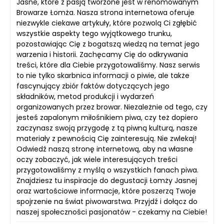
Jasne, które z pasją tworzone jest w renomowanym
Browarze Łomża. Nasza strona internetowa oferuje
niezwykle ciekawe artykuły, które pozwolą Ci zgłębić
wszystkie aspekty tego wyjątkowego trunku,
pozostawiając Cię z bogatszą wiedzą na temat jego
warzenia i historii. Zachęcamy Cię do odkrywania
treści, które dla Ciebie przygotowaliśmy. Nasz serwis
to nie tylko skarbnica informacji o piwie, ale także
fascynujący zbiór faktów dotyczących jego
składników, metod produkcji i wydarzeń
organizowanych przez browar. Niezależnie od tego, czy
jesteś zapalonym miłośnikiem piwa, czy też dopiero
zaczynasz swoją przygodę z tą piwną kulturą, nasze
materiały z pewnością Cię zainteresują. Nie zwlekaj!
Odwiedź naszą stronę internetową, aby na własne
oczy zobaczyć, jak wiele interesujących treści
przygotowaliśmy z myślą o wszystkich fanach piwa.
Znajdziesz tu inspiracje do degustacji Łomży Jasnej
oraz wartościowe informacje, które poszerzą Twoje
spojrzenie na świat piwowarstwa. Przyjdź i dołącz do
naszej społeczności pasjonatów - czekamy na Ciebie!