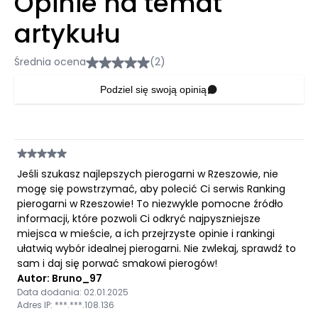
Opinie na temat
artykułu
Średnia ocena
(2)
Podziel się swoją opinią
Jeśli szukasz najlepszych pierogarni w Rzeszowie, nie
mogę się powstrzymać, aby polecić Ci serwis Ranking
pierogarni w Rzeszowie! To niezwykle pomocne źródło
informacji, które pozwoli Ci odkryć najpyszniejsze
miejsca w mieście, a ich przejrzyste opinie i rankingi
ułatwią wybór idealnej pierogarni. Nie zwlekaj, sprawdź to
sam i daj się porwać smakowi pierogów!
Autor: Bruno_97
Data dodania: 02.01.2025
Adres IP: ***.***.108.136