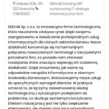
Załęska 63b, 35-
SERV4B hosting ERP
322 Rzeszów,
outsourcing IT obsługa
178591300
informatyczna firm
SERV4B Sp. z o.o. to innowacyjna firma technologiczna,
która nieustannie zdobywa rynek dzięki swojemu
zaangażowaniu w świadczenie profesjonalnych usług
informatycznych dla różnych sektorów biznesu. Nasza
działalność koncentruje się na harmonijnym
połączeniu nowoczesnych technologii z rzeczywistymi
potrzebami firm, co pozwala nam oferować
rozwiązania, które znacząco wspierają ich codzienną
działalność. Dzięki zrozumieniu, jak ważne są
odpowiednie narzędzia informatyczne w obecnym
środowisku biznesowym, dostosowujemy nasze usługi
do specyficznych wymagań klientów. W praktyce
oznacza to, że łączymy zaawansowaną wiedzę
technologiczną z sytuacyjnym podejściem do
problemów, co skutkuje wymiernymi korzyściami.
Efektem naszej pracy jest nie tylko zwiększenie
efektywności, ale również znacząca optymalizacja