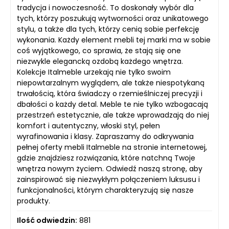
tradycja i nowoczesność. To doskonały wybór dla
tych, którzy poszukują wytworności oraz unikatowego
stylu, a także dla tych, którzy cenią sobie perfekcję
wykonania. Każdy element mebli tej marki ma w sobie
coś wyjątkowego, co sprawia, że stają się one
niezwykle elegancką ozdobą każdego wnętrza.
Kolekcje Italmeble urzekają nie tylko swoim
niepowtarzalnym wyglądem, ale także niespotykaną
trwałością, która świadczy o rzemieślniczej precyzji i
dbałości o każdy detal. Meble te nie tylko wzbogacają
przestrzeń estetycznie, ale także wprowadzają do niej
komfort i autentyczny, włoski styl, pełen
wyrafinowania i klasy. Zapraszamy do odkrywania
pełnej oferty mebli Italmeble na stronie internetowej,
gdzie znajdziesz rozwiązania, które natchną Twoje
wnętrza nowym życiem. Odwiedź naszą stronę, aby
zainspirować się niezwykłym połączeniem luksusu i
funkcjonalności, którym charakteryzują się nasze
produkty.
Ilość odwiedzin:
881