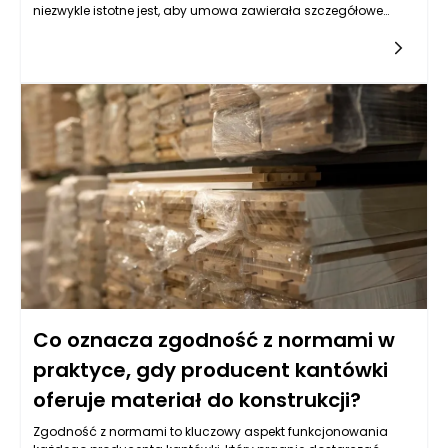
niezwykle istotne jest, aby umowa zawierała szczegółowe
zapisy, które będą skutecznie zabezpieczać współpracę
pomiędzy stronami. Takie zapisy mogą dotyczyć zarówno
aspektów formalnych, jak i praktycznych, co pozwoli na
płynne i trwałe zrealizowanie zamówień. Odpowiednio
skonstruowana umowa nie tylko reguluje zobowiązania stron,
ale także chroni interesy zarówno nabywcy, jak i producenta
kantówki, wskazując na zasady, które powinny zostać
wypełnione.
Co oznacza zgodność z normami w
praktyce, gdy producent kantówki
oferuje materiał do konstrukcji?
Zgodność z normami to kluczowy aspekt funkcjonowania