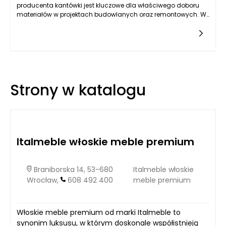
producenta kantówki jest kluczowe dla właściwego doboru
materiałów w projektach budowlanych oraz remontowych. W
procesie planowania i realizacji inwestycji, precyzyjne
informacje na temat właściwości użytych materiałów mogą
znacząco wpłynąć na trwałość i bezpieczeństwo
konstrukcji. Specyfikacja ta zazwyczaj zawiera szereg
istotnych informacji, które powinny być brane pod uwagę przy
dokonaniu zakupu i zastosowaniu kantówki.
Strony w katalogu
Italmeble włoskie meble premium
Braniborska 14, 53-680
Italmeble włoskie
Wrocław,
608 492 400
meble premium
Włoskie meble premium od marki Italmeble to
synonim luksusu, w którym doskonale współistnieją