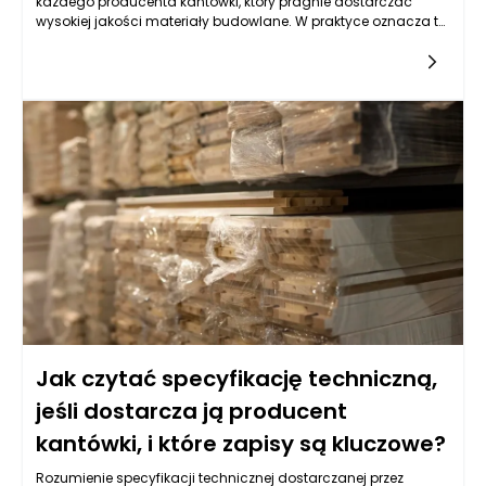
każdego producenta kantówki, który pragnie dostarczać
wysokiej jakości materiały budowlane. W praktyce oznacza to,
że wszystkie produkty muszą spełniać określone standardy
jakości oraz bezpieczeństwa ustalone przez odpowiednie
instytucje. W przypadku kantówki, która jest podstawowym
materiałem wykorzystywanym w różnych konstrukcjach, od
fundamentów po elementy wykończeniowe, zgodność z
normami stanowi gwarancję nie tylko trwałości i
funkcjonalności, ale także bezpieczeństwa użytkowników. W
praktyce, producent kantówki, który przestrzega norm,
powinien mieć w pełni wdrożony system kontroli jakości, który
obejmuje zarówno kontrolę surowców, jak i gotowych
produktów, co minimalizuje ryzyko wadliwych partii
materiałów.
Jak czytać specyfikację techniczną,
jeśli dostarcza ją producent
kantówki, i które zapisy są kluczowe?
Rozumienie specyfikacji technicznej dostarczanej przez