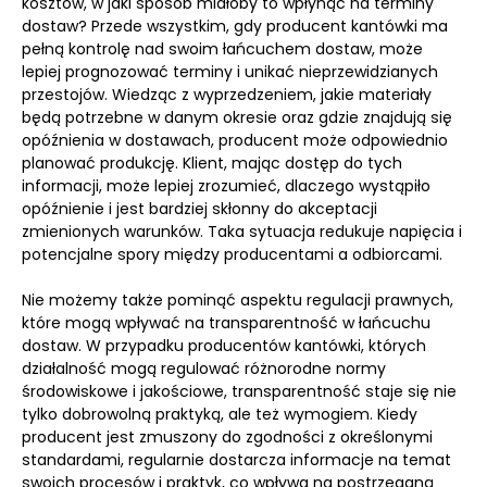
kosztów, w jaki sposób miałoby to wpłynąć na terminy
dostaw? Przede wszystkim, gdy producent kantówki ma
pełną kontrolę nad swoim łańcuchem dostaw, może
lepiej prognozować terminy i unikać nieprzewidzianych
przestojów. Wiedząc z wyprzedzeniem, jakie materiały
będą potrzebne w danym okresie oraz gdzie znajdują się
opóźnienia w dostawach, producent może odpowiednio
planować produkcję. Klient, mając dostęp do tych
informacji, może lepiej zrozumieć, dlaczego wystąpiło
opóźnienie i jest bardziej skłonny do akceptacji
zmienionych warunków. Taka sytuacja redukuje napięcia i
potencjalne spory między producentami a odbiorcami.
Nie możemy także pominąć aspektu regulacji prawnych,
które mogą wpływać na transparentność w łańcuchu
dostaw. W przypadku producentów kantówki, których
działalność mogą regulować różnorodne normy
środowiskowe i jakościowe, transparentność staje się nie
tylko dobrowolną praktyką, ale też wymogiem. Kiedy
producent jest zmuszony do zgodności z określonymi
standardami, regularnie dostarcza informacje na temat
swoich procesów i praktyk, co wpływa na postrzeganą