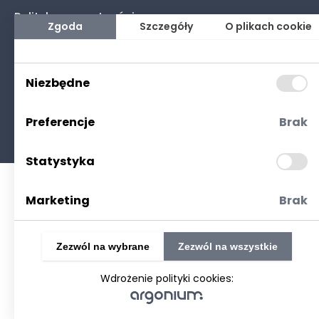
Polityka prywatności
Zgoda
Szczegóły
O plikach cookie
(RODO. Cookies)
Niezbędne
Preferencje
Brak
©2025 Realizacja
strony www
: Technetium.pl
Statystyka
Marketing
Brak
Zezwól na wybrane
Zezwól na wszystkie
Wdrożenie polityki cookies: