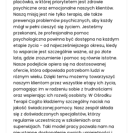
placówka, w której priorytetem jest zdrowie
psychiczne oraz emocjonalne naszych klientów.
Naszą misją jest nie tylko terapia, ale także
prewencja problemów psychicznych, aby każdy
mógł w pełni cieszyć się życiem. Jesteśmy
przekonani, że profesjonalna pomoc
psychologiczna powinna być dostępna na każdym
etapie życia – od najwcześniejszego okresu, kiedy
to wsparcie jest szczególnie ważne, aż po złote
lata, gdzie zrozumienie i pomoc są równie istotne.
Nasze podejście opiera się na dostosowanej
ofercie, która odpowiada potrzebom ludzi w
różnym wieku. Dzięki temu możemy towarzyszyć
naszym klientom przez wszystkie etapy ich życia,
pomagając im w radzeniu sobie z trudnościami
oraz wspierając ich rozwój osobisty. W Ośrodku
Terapii Cogito kładziemy szczególny nacisk na
jakość świadczonej pomocy. Nasz zespół składa
się z doświadczonych specjalistów, którzy
regularnie uczestniczą w szkoleniach oraz
superwizjach. Taki model pracy pozwala nam na
nieustanne doskonalenie swoich umiejętności i