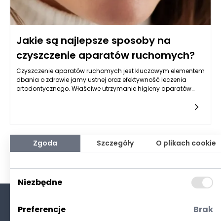
Jakie są najlepsze sposoby na
czyszczenie aparatów ruchomych?
Czyszczenie aparatów ruchomych jest kluczowym elementem
dbania o zdrowie jamy ustnej oraz efektywność leczenia
ortodontycznego. Właściwe utrzymanie higieny aparatów
ortodontycznych pozwala zapobiegać gromadzeniu się
osadu, płytki nazębnej oraz nieprzyjemnym
zapachom. Ortodoncja produkty, które są dostępne na rynku,
dostarczają nie tylko wsparcia w procesie ortodontycznym,
lecz także narzędzi do utrzymania odpowiedniego poziomu
czystości urządzeń. Warto zatem poznać najskuteczniejsze
Zgoda
Szczegóły
O plikach cookie
metody czyszczenia aparatów ruchomych, które pomogą
zapewnić ich długowieczność i komfort użytkowania.
Niezbędne
Preferencje
Brak
O nas
Kontakt