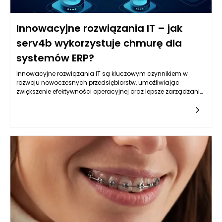
Innowacyjne rozwiązania IT – jak
serv4b wykorzystuje chmurę dla
systemów ERP?
Innowacyjne rozwiązania IT są kluczowym czynnikiem w
rozwoju nowoczesnych przedsiębiorstw, umożliwiając
zwiększenie efektywności operacyjnej oraz lepsze zarządzanie
zasobami. W przypadku firmy serv4b, która specjalizuje się w
dostarczaniu kompleksowych rozwiązań ERP, chmura
obliczeniowa odgrywa fundamentalną rolę. Przejrzystość,
bezpieczeństwo, a także elastyczność oferowane przez usługi
chmurowe, pozwalają organizacjom na szybsze wdrażanie i
adaptację do zmieniającego się rynku. Inną korzyścią
korzystania z chmury jest zdalny dostęp do danych i
systemów w każdym miejscu i czasie, co jest niezwykle istotne
w erze pracy zdalnej.