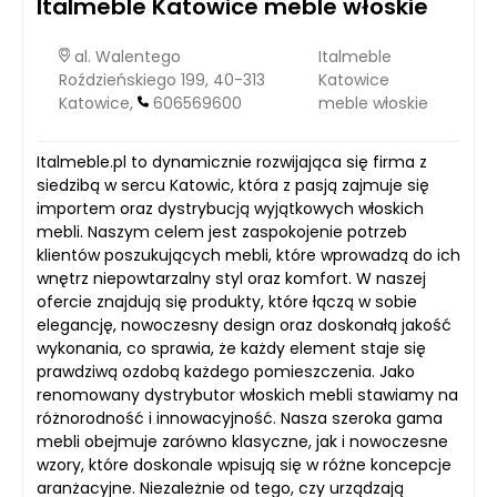
Italmeble Katowice meble włoskie
al. Walentego
Italmeble
Roździeńskiego 199, 40-313
Katowice
Katowice,
606569600
meble włoskie
Italmeble.pl to dynamicznie rozwijająca się firma z
siedzibą w sercu Katowic, która z pasją zajmuje się
importem oraz dystrybucją wyjątkowych włoskich
mebli. Naszym celem jest zaspokojenie potrzeb
klientów poszukujących mebli, które wprowadzą do ich
wnętrz niepowtarzalny styl oraz komfort. W naszej
ofercie znajdują się produkty, które łączą w sobie
elegancję, nowoczesny design oraz doskonałą jakość
wykonania, co sprawia, że każdy element staje się
prawdziwą ozdobą każdego pomieszczenia. Jako
renomowany dystrybutor włoskich mebli stawiamy na
różnorodność i innowacyjność. Nasza szeroka gama
mebli obejmuje zarówno klasyczne, jak i nowoczesne
wzory, które doskonale wpisują się w różne koncepcje
aranżacyjne. Niezależnie od tego, czy urządzają