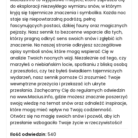
do eksploracji niezwykłego wymiaru snów, w którym
kryją się tajemnicze znaczenia i symbolika. Każda noc
staje się niepowtarzalną podróżą, pełną
fascynujących postaci, dzikiej fauny oraz magicznych
pejzaży. Nasz sennik to bezcenne wsparcie dla tych,
którzy pragną odkryć sens swoich snów i zgłębić ich
znaczenie. Na naszej stronie odkryjesz szczegółowe
opisy symboli snów, które mogą wspierać Cię w
analizie Twoich nocnych wizji. Niezależnie od tego, czy
marzyłeś o niebiańskim locie, spotkaniu z bliską osobą
z przeszłości, czy też byłeś świadkiem tajemniczych
wydarzeń, nasz sennik pomoże Ci zrozumieć Twoje
wewnętrzne przeżycia i przekazać ich ukryte
przesłania. Zachęcamy Cię do regularnych odwiedzin
na www.Macius.info, gdzie możesz znacznie poszerzyć
swoją wiedzę na temat snów oraz odnaleźć inspiracje,
które mogą mieć wpływ na Twoją codzienność.
Otwórz się na magię swoich snów i pozwól, aby ich
przesłanie wzbogaciło Twoje życie w rzeczywistości!
Ilość odwiedzin:
540