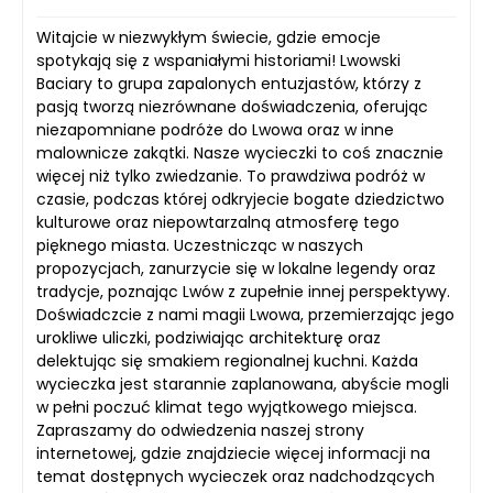
Witajcie w niezwykłym świecie, gdzie emocje
spotykają się z wspaniałymi historiami! Lwowski
Baciary to grupa zapalonych entuzjastów, którzy z
pasją tworzą niezrównane doświadczenia, oferując
niezapomniane podróże do Lwowa oraz w inne
malownicze zakątki. Nasze wycieczki to coś znacznie
więcej niż tylko zwiedzanie. To prawdziwa podróż w
czasie, podczas której odkryjecie bogate dziedzictwo
kulturowe oraz niepowtarzalną atmosferę tego
pięknego miasta. Uczestnicząc w naszych
propozycjach, zanurzycie się w lokalne legendy oraz
tradycje, poznając Lwów z zupełnie innej perspektywy.
Doświadczcie z nami magii Lwowa, przemierzając jego
urokliwe uliczki, podziwiając architekturę oraz
delektując się smakiem regionalnej kuchni. Każda
wycieczka jest starannie zaplanowana, abyście mogli
w pełni poczuć klimat tego wyjątkowego miejsca.
Zapraszamy do odwiedzenia naszej strony
internetowej, gdzie znajdziecie więcej informacji na
temat dostępnych wycieczek oraz nadchodzących