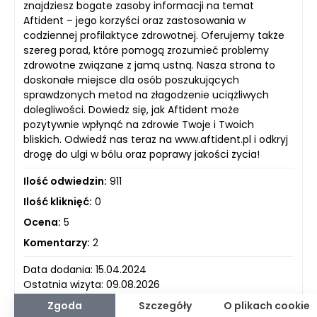
znajdziesz bogate zasoby informacji na temat
Aftident – jego korzyści oraz zastosowania w
codziennej profilaktyce zdrowotnej. Oferujemy także
szereg porad, które pomogą zrozumieć problemy
zdrowotne związane z jamą ustną. Nasza strona to
doskonałe miejsce dla osób poszukujących
sprawdzonych metod na złagodzenie uciążliwych
dolegliwości. Dowiedz się, jak Aftident może
pozytywnie wpłynąć na zdrowie Twoje i Twoich
bliskich. Odwiedź nas teraz na www.aftident.pl i odkryj
drogę do ulgi w bólu oraz poprawy jakości życia!
Ilość odwiedzin:
911
Ilość kliknięć:
0
Ocena:
5
Komentarzy:
2
Data dodania: 15.04.2024
Ostatnia wizyta: 09.08.2026
Zgoda
Szczegóły
O plikach cookie