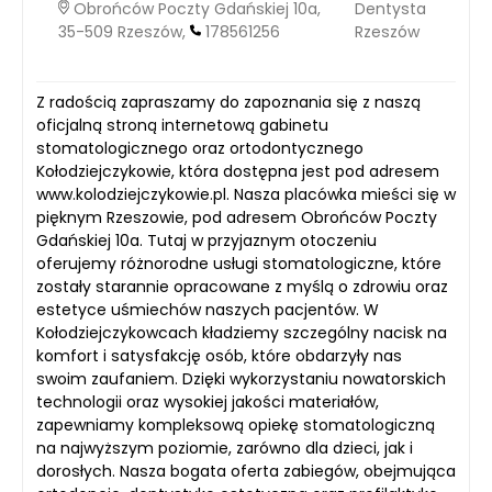
Obrońców Poczty Gdańskiej 10a,
Dentysta
35-509 Rzeszów,
178561256
Rzeszów
Z radością zapraszamy do zapoznania się z naszą
oficjalną stroną internetową gabinetu
stomatologicznego oraz ortodontycznego
Kołodziejczykowie, która dostępna jest pod adresem
www.kolodziejczykowie.pl. Nasza placówka mieści się w
pięknym Rzeszowie, pod adresem Obrońców Poczty
Gdańskiej 10a. Tutaj w przyjaznym otoczeniu
oferujemy różnorodne usługi stomatologiczne, które
zostały starannie opracowane z myślą o zdrowiu oraz
estetyce uśmiechów naszych pacjentów. W
Kołodziejczykowcach kładziemy szczególny nacisk na
komfort i satysfakcję osób, które obdarzyły nas
swoim zaufaniem. Dzięki wykorzystaniu nowatorskich
technologii oraz wysokiej jakości materiałów,
zapewniamy kompleksową opiekę stomatologiczną
na najwyższym poziomie, zarówno dla dzieci, jak i
dorosłych. Nasza bogata oferta zabiegów, obejmująca