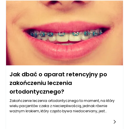
zwrócić uwagę na różne rodzaje łóżek, a także ich dodatkowe
funkcje, co pozwoli zaoszczędzić cenną przestrzeń i
jednocześnie zapewnić właściwy poziom komfortu dla
użytkowników.
Jak dbać o aparat retencyjny po
zakończeniu leczenia
ortodontycznego?
Zakończenie leczenia ortodontycznego to moment, na który
wielu pacjentów czeka z niecierpliwością, jednak równie
ważnym krokiem, który często bywa niedoceniany, jest
odpowiednia dbałość o aparat retencyjny. Ortodoncja
produkty, jakie są dostępne na rynku, oferują różnorodne
narzędzia i akcesoria, które mogą pomóc w utrzymaniu