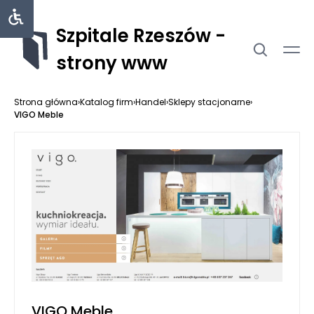
Szpitale Rzeszów -
strony www
Strona główna
›
Katalog firm
›
Handel
›
Sklepy stacjonarne
›
VIGO Meble
VIGO Meble