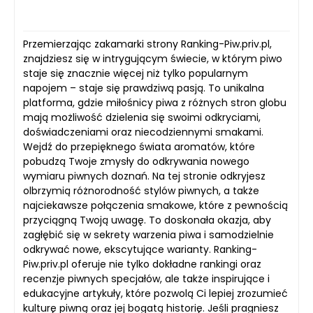
Przemierzając zakamarki strony Ranking-Piw.priv.pl,
znajdziesz się w intrygującym świecie, w którym piwo
staje się znacznie więcej niż tylko popularnym
napojem – staje się prawdziwą pasją. To unikalna
platforma, gdzie miłośnicy piwa z różnych stron globu
mają możliwość dzielenia się swoimi odkryciami,
doświadczeniami oraz niecodziennymi smakami.
Wejdź do przepięknego świata aromatów, które
pobudzą Twoje zmysły do odkrywania nowego
wymiaru piwnych doznań. Na tej stronie odkryjesz
olbrzymią różnorodność stylów piwnych, a także
najciekawsze połączenia smakowe, które z pewnością
przyciągną Twoją uwagę. To doskonała okazja, aby
zagłębić się w sekrety warzenia piwa i samodzielnie
odkrywać nowe, ekscytujące warianty. Ranking-
Piw.priv.pl oferuje nie tylko dokładne rankingi oraz
recenzje piwnych specjałów, ale także inspirujące i
edukacyjne artykuły, które pozwolą Ci lepiej zrozumieć
kulturę piwną oraz jej bogatą historię. Jeśli pragniesz