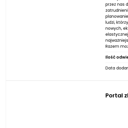
przez nas 
zatrudnieni
planowanie
ludzi, któr
nowych, ek
elastyczne
najważniej
Razem moż
Ilość odwi
Data dodan
Portal 