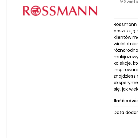
Świętej
Rossmann to
poszukują 
klientów m
wieloletni
różnorodno
makijażowy
kolekcje, k
inspirowan
znajdziesz
eksperymen
się, jak w
Ilość odwi
Data dodan