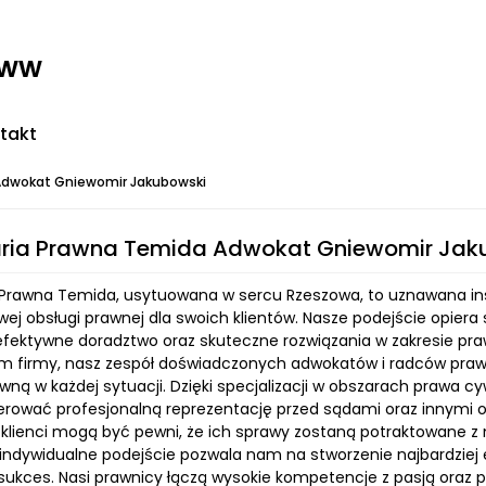
www
takt
Adwokat Gniewomir Jakubowski
aria Prawna Temida Adwokat Gniewomir Jak
 Prawna Temida, usytuowana w sercu Rzeszowa, to uznawana inst
ej obsługi prawnej dla swoich klientów. Nasze podejście opiera 
efektywne doradztwo oraz skuteczne rozwiązania w zakresie prawa
em firmy, nasz zespół doświadczonych adwokatów i radców prawn
ną w każdej sytuacji. Dzięki specjalizacji w obszarach prawa c
rować profesjonalną reprezentację przed sądami oraz innymi 
 klienci mogą być pewni, że ich sprawy zostaną potraktowane z 
 indywidualne podejście pozwala nam na stworzenie najbardziej e
sukces. Nasi prawnicy łączą wysokie kompetencje z pasją oraz