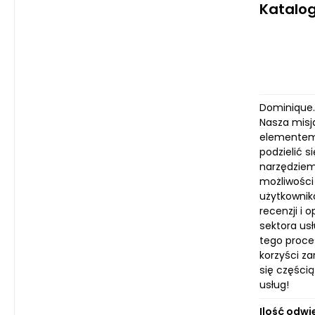
Katalog
Dominique.c
Nasza misj
elementem 
podzielić 
narzędziem
możliwości
użytkownik
recenzji i
sektora us
tego proce
korzyści z
się częścią
usług!
Ilość odwi