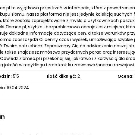
meo.pl to wyjątkowa przestrzeń w internecie, która z powodzenie
kupu złomu. Nasza platforma nie jest jedynie kolekcją suchyc
, które zostało zaprojektowane z myślą o użytkownikach poszu
ięki Zlomeo.pl, szybko i bezproblemowo odnajdziesz miejsca, kt
eruje dokładne informacje dotyczące cen, a także warunków przy
forma zaoszczędzi Ci cenny czas i wysiłek, umożliwiając szybkie
 Twoim potrzebom. Zapraszamy Cię do odwiedzenia naszej stron
ale także znajdziesz mnóstwo przydatnych porad oraz interesują
dwiedź Zlomeo.pl i przekonaj się, jak łatwo i z korzyścią dla 
ą jakość w recyklingu i zrób krok ku zrównoważonemu rozwojowi.
edzin:
515
Ilość kliknięć:
2
Ocena:
ia: 10.04.2024
an