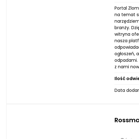
Portal Zlo
na temat s
narzędziem
branży. Dz
witryna of
nasza plat
odpowiadać
ogłoszeń, 
odpadami. O
z nami now
Ilość odwi
Data dodan
Rossm