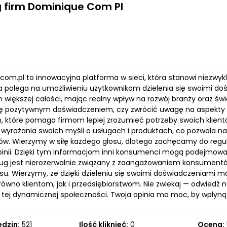
 firm Dominique Com Pl
om.pl to innowacyjna platforma w sieci, która stanowi niezwykle 
a polega na umożliwieniu użytkownikom dzielenia się swoimi dośw
większej całości, mając realny wpływ na rozwój branży oraz ś
się pozytywnym doświadczeniem, czy zwrócić uwagę na aspekty
, które pomaga firmom lepiej zrozumieć potrzeby swoich klient
 wyrażania swoich myśli o usługach i produktach, co pozwala na
ów. Wierzymy w siłę każdego głosu, dlatego zachęcamy do regu
 opinii. Dzięki tym informacjom inni konsumenci mogą podejmow
ług jest nierozerwalnie związany z zaangażowaniem konsumentó
su. Wierzymy, że dzięki dzieleniu się swoimi doświadczeniami 
arówno klientom, jak i przedsiębiorstwom. Nie zwlekaj — odwiedź
 tej dynamicznej społeczności. Twoja opinia ma moc, by wpłynąć
edzin:
521
Ilość kliknięć:
0
Ocena: