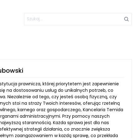
ubowski
ytucja prawnicza, której priorytetem jest zapewnienie
się na dostosowaniu usług do unikalnych potrzeb, co
. Niezależnie od tego, czy jesteś osobą fizyczną, czy
ych stoi na straży Twoich interesów, oferując rzetelną
ywilnego, karnego oraz gospodarczego, Kancelaria Temida
organami administracyjnymi. Przy pomocy naszych
najwyższą starannością. Każda sprawa jest dla nas
fektywnej strategii działania, co znacznie zwiększa
 pełnym zaangażowaniem w każdą sprawę, co przekłada