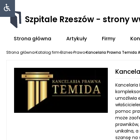
Szpitale Rzeszów - strony 
Strona główna
Artykuły
Firmy
Kon
Strona główna
›
Katalog firm
›
Biznes
›
Prawo
›
Kancelaria Prawna Temida 
Kancel
Kancelaria
kompleksow
umożliwia 
właściciel
pomoc praw
może zaofe
prawników,
unikalna, a
szansę na 