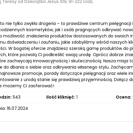
 Teresy od Dzieciątka Jezus 109, 91-222 Łódz,
 nie tylko zwykła drogeria – to prawdziwe centrum pielęgnacji i
codziennych kosmetyków, jak i osób pragnących odkrywać nowoś
a możliwość znalezienia produktów dostosowanych do swoich ind
emu doświadczeniu i zaufaniu, jakie zdobyliśmy wśród naszych k
ści. W bogatej ofercie znajdziesz szeroką gamę produktów do pie
ch, które pozwolą Ci podkreślić swoją urodę. Oprócz dobrze z
tóre zachwycają innowacyjnością i skutecznością. Nasza misja t
ie do dbania o siebie oraz odkrywania własnego stylu. Zachęcamy
 najnowsze promocje, porady dotyczące pielęgnacji oraz wiele i
towanie z urodą stanie się prawdziwą przyjemnością. Dołącz d
iele możemy Ci zaoferować!
edzin:
543
Ilość kliknięć:
1
Ocena:
ia: 16.07.2024