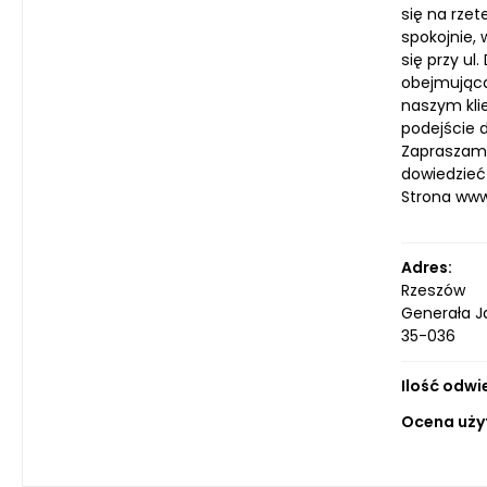
się na rzet
spokojnie,
się przy u
obejmującą
naszym kli
podejście 
Zapraszamy
dowiedzieć
Strona ww
Adres:
Rzeszów
Generała J
35-036
Ilość odwi
Ocena uży