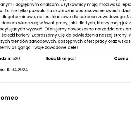
danym i dogłębnym analizom, użytkownicy mają możliwość le
a. To nie tylko pozwala na skuteczne dostosowanie swoich dział
 długoterminowe, co jest kluczowe dla sukcesu zawodowego. N
zy dopiero wkraczają w świat pracy, jak i dla tych, którzy mają 
scytujących wyzwań. Oferujemy nowoczesne narzędzia oraz prak
j ścieżki kariery. Zapraszamy Cię do odwiedzenia naszej stron
szych trendów zawodowych, dostępnych ofert pracy oraz wska
emy osiągnąć Twoje zawodowe cele!
edzin:
520
Ilość kliknięć:
1
Ocena:
ia: 10.04.2024
zlomeo