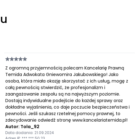
łu
Z ogromną przyjemnością polecam Kancelarię Prawną
Temida Adwokata Gniewomira Jakubowskiego! Jako
osoba, która miała okazję skorzystać z ich usług, mogę z
całą pewnością stwierdzić, że profesjonalizm i
zaangażowanie zespołu są na najwyższym poziomie.
Dostają indywidualne podejście do każdej sprawy oraz
dokładne wyjaśnienia, co daje poczucie bezpieczeństwa i
pewności. Jeśli szukasz rzetelnej pomocy prawnej, to
zdecydowanie odwiedź stronę www.kancelariatemida.pl!
Autor: Tola_92
Data dodania: 21.09.2024
Adres IP: ***.***.50.23