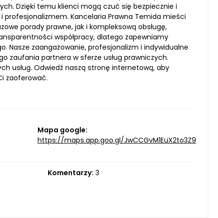
ych. Dzięki temu klienci mogą czuć się bezpiecznie i
ą i profesjonalizmem. Kancelaria Prawna Temida mieści
azowe porady prawne, jak i kompleksową obsługę,
ansparentności współpracy, dlatego zapewniamy
. Nasze zaangażowanie, profesjonalizm i indywidualne
go zaufania partnera w sferze usług prawniczych.
ych usług. Odwiedź naszą stronę internetową, aby
Ci zaoferować.
Mapa google:
https://maps.app.goo.gl/JwCCGvM1EuX2to3Z9
Komentarzy:
3