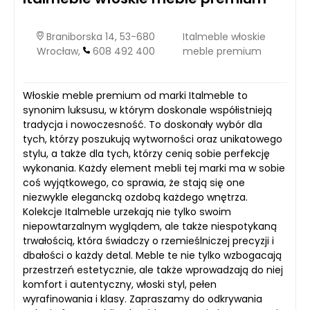
Braniborska 14, 53-680
Italmeble włoskie
Wrocław,
608 492 400
meble premium
Włoskie meble premium od marki Italmeble to
synonim luksusu, w którym doskonale współistnieją
tradycja i nowoczesność. To doskonały wybór dla
tych, którzy poszukują wytworności oraz unikatowego
stylu, a także dla tych, którzy cenią sobie perfekcję
wykonania. Każdy element mebli tej marki ma w sobie
coś wyjątkowego, co sprawia, że stają się one
niezwykle elegancką ozdobą każdego wnętrza.
Kolekcje Italmeble urzekają nie tylko swoim
niepowtarzalnym wyglądem, ale także niespotykaną
trwałością, która świadczy o rzemieślniczej precyzji i
dbałości o każdy detal. Meble te nie tylko wzbogacają
przestrzeń estetycznie, ale także wprowadzają do niej
komfort i autentyczny, włoski styl, pełen
wyrafinowania i klasy. Zapraszamy do odkrywania