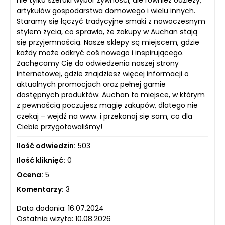
nie tylko szeroki wybór żywności, ale również odzieży,
artykułów gospodarstwa domowego i wielu innych.
Staramy się łączyć tradycyjne smaki z nowoczesnym
stylem życia, co sprawia, że zakupy w Auchan stają
się przyjemnością. Nasze sklepy są miejscem, gdzie
każdy może odkryć coś nowego i inspirującego.
Zachęcamy Cię do odwiedzenia naszej strony
internetowej, gdzie znajdziesz więcej informacji o
aktualnych promocjach oraz pełnej gamie
dostępnych produktów. Auchan to miejsce, w którym
z pewnością poczujesz magię zakupów, dlatego nie
czekaj – wejdź na www. i przekonaj się sam, co dla
Ciebie przygotowaliśmy!
Ilość odwiedzin:
503
Ilość kliknięć:
0
Ocena:
5
Komentarzy:
3
Data dodania: 16.07.2024
Ostatnia wizyta: 10.08.2026