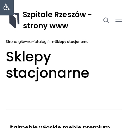
Szpitale Rzeszów -
strony www
Strona główna
›
Katalog firm
›
Sklepy stacjonarne
Sklepy
stacjonarne
Italmeble włoskie meble premium