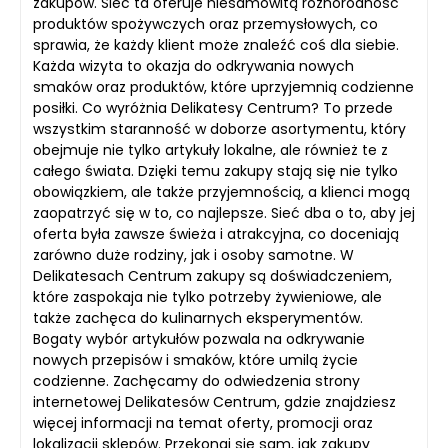
zakupów. Sieć ta oferuje niesamowitą różnorodność
produktów spożywczych oraz przemysłowych, co
sprawia, że każdy klient może znaleźć coś dla siebie.
Każda wizyta to okazja do odkrywania nowych
smaków oraz produktów, które uprzyjemnią codzienne
posiłki. Co wyróżnia Delikatesy Centrum? To przede
wszystkim staranność w doborze asortymentu, który
obejmuje nie tylko artykuły lokalne, ale również te z
całego świata. Dzięki temu zakupy stają się nie tylko
obowiązkiem, ale także przyjemnością, a klienci mogą
zaopatrzyć się w to, co najlepsze. Sieć dba o to, aby jej
oferta była zawsze świeża i atrakcyjna, co doceniają
zarówno duże rodziny, jak i osoby samotne. W
Delikatesach Centrum zakupy są doświadczeniem,
które zaspokaja nie tylko potrzeby żywieniowe, ale
także zachęca do kulinarnych eksperymentów.
Bogaty wybór artykułów pozwala na odkrywanie
nowych przepisów i smaków, które umilą życie
codzienne. Zachęcamy do odwiedzenia strony
internetowej Delikatesów Centrum, gdzie znajdziesz
więcej informacji na temat oferty, promocji oraz
lokalizacji sklepów. Przekonaj się sam, jak zakupy