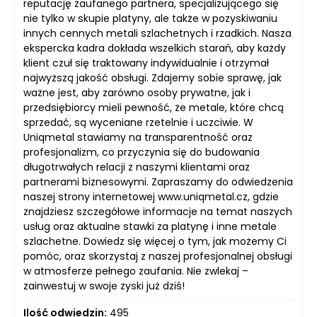
reputację zaufanego partnera, specjalizującego się
nie tylko w skupie platyny, ale także w pozyskiwaniu
innych cennych metali szlachetnych i rzadkich. Nasza
ekspercka kadra dokłada wszelkich starań, aby każdy
klient czuł się traktowany indywidualnie i otrzymał
najwyższą jakość obsługi. Zdajemy sobie sprawę, jak
ważne jest, aby zarówno osoby prywatne, jak i
przedsiębiorcy mieli pewność, że metale, które chcą
sprzedać, są wyceniane rzetelnie i uczciwie. W
Uniqmetal stawiamy na transparentność oraz
profesjonalizm, co przyczynia się do budowania
długotrwałych relacji z naszymi klientami oraz
partnerami biznesowymi. Zapraszamy do odwiedzenia
naszej strony internetowej www.uniqmetal.cz, gdzie
znajdziesz szczegółowe informacje na temat naszych
usług oraz aktualne stawki za platynę i inne metale
szlachetne. Dowiedz się więcej o tym, jak możemy Ci
pomóc, oraz skorzystaj z naszej profesjonalnej obsługi
w atmosferze pełnego zaufania. Nie zwlekaj –
zainwestuj w swoje zyski już dziś!
Ilość odwiedzin:
495