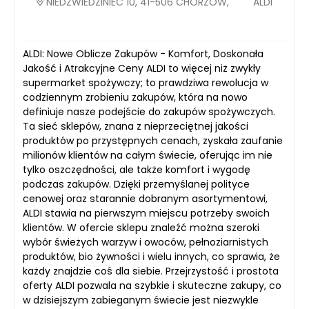
NIEDŹWIEDZINIEC 10, 41-506 CHORZÓW,
ALDI
ALDI: Nowe Oblicze Zakupów - Komfort, Doskonała
Jakość i Atrakcyjne Ceny ALDI to więcej niż zwykły
supermarket spożywczy; to prawdziwa rewolucja w
codziennym zrobieniu zakupów, która na nowo
definiuje nasze podejście do zakupów spożywczych.
Ta sieć sklepów, znana z nieprzeciętnej jakości
produktów po przystępnych cenach, zyskała zaufanie
milionów klientów na całym świecie, oferując im nie
tylko oszczędności, ale także komfort i wygodę
podczas zakupów. Dzięki przemyślanej polityce
cenowej oraz starannie dobranym asortymentowi,
ALDI stawia na pierwszym miejscu potrzeby swoich
klientów. W ofercie sklepu znaleźć można szeroki
wybór świeżych warzyw i owoców, pełnoziarnistych
produktów, bio żywności i wielu innych, co sprawia, że
każdy znajdzie coś dla siebie. Przejrzystość i prostota
oferty ALDI pozwala na szybkie i skuteczne zakupy, co
w dzisiejszym zabieganym świecie jest niezwykle