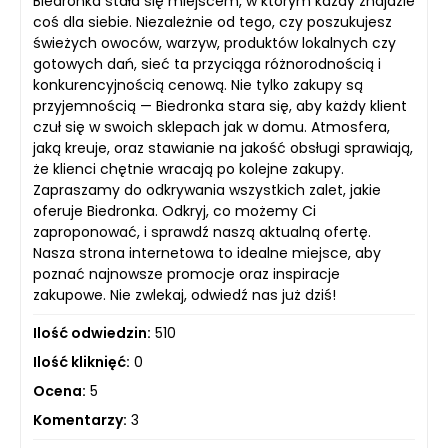
Biedronka stała się miejscem, w którym każdy znajdzie
coś dla siebie. Niezależnie od tego, czy poszukujesz
świeżych owoców, warzyw, produktów lokalnych czy
gotowych dań, sieć ta przyciąga różnorodnością i
konkurencyjnością cenową. Nie tylko zakupy są
przyjemnością — Biedronka stara się, aby każdy klient
czuł się w swoich sklepach jak w domu. Atmosfera,
jaką kreuje, oraz stawianie na jakość obsługi sprawiają,
że klienci chętnie wracają po kolejne zakupy.
Zapraszamy do odkrywania wszystkich zalet, jakie
oferuje Biedronka. Odkryj, co możemy Ci
zaproponować, i sprawdź naszą aktualną ofertę.
Nasza strona internetowa to idealne miejsce, aby
poznać najnowsze promocje oraz inspiracje
zakupowe. Nie zwlekaj, odwiedź nas już dziś!
Ilość odwiedzin:
510
Ilość kliknięć:
0
Ocena:
5
Komentarzy:
3