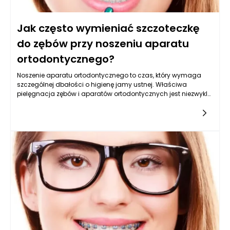
Jak często wymieniać szczoteczkę
do zębów przy noszeniu aparatu
ortodontycznego?
Noszenie aparatu ortodontycznego to czas, który wymaga
szczególnej dbałości o higienę jamy ustnej. Właściwa
pielęgnacja zębów i aparatów ortodontycznych jest niezwykle
ważna, aby uniknąć problemów zdrowotnych oraz aby efekty
leczenia były jak najlepsze. Jednym z kluczowych elementów,
o którym każdy pacjent ortodontyczny powinien pamiętać,
jest częstotliwość wymiany szczoteczki do zębów. W
przypadku osób noszących aparat ortodontyczny, zaleca się,
aby szczoteczkę wymieniać co najmniej co trzy miesiące, a
jeszcze lepiej – co dwa miesiące.