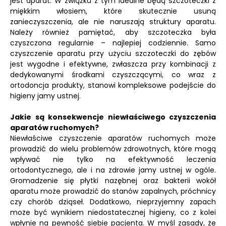
jest aparat. W związku z tym idealne będą szczoteczki z
miękkim włosiem, które skutecznie usuną
zanieczyszczenia, ale nie naruszają struktury aparatu.
Należy również pamiętać, aby szczoteczka była
czyszczona regularnie – najlepiej codziennie. Samo
czyszczenie aparatu przy użyciu szczoteczki do zębów
jest wygodne i efektywne, zwłaszcza przy kombinacji z
dedykowanymi środkami czyszczącymi, co wraz z
ortodoncja produkty, stanowi kompleksowe podejście do
higieny jamy ustnej.
Jakie są konsekwencje niewłaściwego czyszczenia
aparatów ruchomych?
Niewłaściwe czyszczenie aparatów ruchomych może
prowadzić do wielu problemów zdrowotnych, które mogą
wpływać nie tylko na efektywność leczenia
ortodontycznego, ale i na zdrowie jamy ustnej w ogóle.
Gromadzenie się płytki nazębnej oraz bakterii wokół
aparatu może prowadzić do stanów zapalnych, próchnicy
czy chorób dziąseł. Dodatkowo, nieprzyjemny zapach
może być wynikiem niedostatecznej higieny, co z kolei
wpłynie na pewność siebie pacjenta. W myśl zasady, że