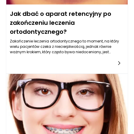
Jak dbać o aparat retencyjny po
zakończeniu leczenia
ortodontycznego?
Zakończenie leczenia ortodontycznego to moment, na który
wielu pacjentów czeka z niecierpliwością, jednak równie
ważnym krokiem, który często bywa niedoceniany, jest
odpowiednia dbałość o aparat retencyjny. Ortodoncja
produkty, jakie są dostępne na rynku, oferują różnorodne
narzędzia i akcesoria, które mogą pomóc w utrzymaniu
świeżości i funkcjonalności aparatu retencyjnego. Właściwe
postępowanie z tym urządzeniem jest kluczowe, aby efekt
pięknego uśmiechu był długotrwały.