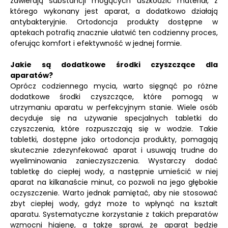
zawierają substancji mogących uszkodzić materiał, z
którego wykonany jest aparat, a dodatkowo działają
antybakteryjnie. Ortodoncja produkty dostępne w
aptekach potrafią znacznie ułatwić ten codzienny proces,
oferując komfort i efektywność w jednej formie.
Jakie są dodatkowe środki czyszczące dla
aparatów?
Oprócz codziennego mycia, warto sięgnąć po różne
dodatkowe środki czyszczące, które pomogą w
utrzymaniu aparatu w perfekcyjnym stanie. Wiele osób
decyduje się na używanie specjalnych tabletki do
czyszczenia, które rozpuszczają się w wodzie. Takie
tabletki, dostępne jako ortodoncja produkty, pomagają
skutecznie zdezynfekować aparat i usuwają trudne do
wyeliminowania zanieczyszczenia. Wystarczy dodać
tabletkę do ciepłej wody, a następnie umieścić w niej
aparat na kilkanaście minut, co pozwoli na jego głębokie
oczyszczenie. Warto jednak pamiętać, aby nie stosować
zbyt ciepłej wody, gdyż może to wpłynąć na kształt
aparatu. Systematyczne korzystanie z takich preparatów
wzmocni higienę, a także sprawi, że aparat będzie