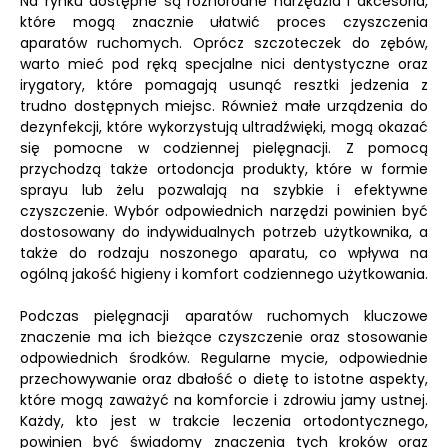
Na rynku dostępne są różnorodne narzędzia i akcesoria,
które mogą znacznie ułatwić proces czyszczenia
aparatów ruchomych. Oprócz szczoteczek do zębów,
warto mieć pod ręką specjalne nici dentystyczne oraz
irygatory, które pomagają usunąć resztki jedzenia z
trudno dostępnych miejsc. Również małe urządzenia do
dezynfekcji, które wykorzystują ultradźwięki, mogą okazać
się pomocne w codziennej pielęgnacji. Z pomocą
przychodzą także ortodoncja produkty, które w formie
sprayu lub żelu pozwalają na szybkie i efektywne
czyszczenie. Wybór odpowiednich narzędzi powinien być
dostosowany do indywidualnych potrzeb użytkownika, a
także do rodzaju noszonego aparatu, co wpływa na
ogólną jakość higieny i komfort codziennego użytkowania.
Podczas pielęgnacji aparatów ruchomych kluczowe
znaczenie ma ich bieżące czyszczenie oraz stosowanie
odpowiednich środków. Regularne mycie, odpowiednie
przechowywanie oraz dbałość o dietę to istotne aspekty,
które mogą zaważyć na komforcie i zdrowiu jamy ustnej.
Każdy, kto jest w trakcie leczenia ortodontycznego,
powinien być świadomy znaczenia tych kroków oraz