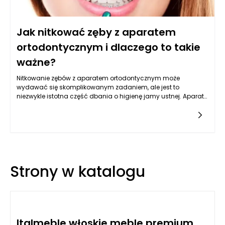
Jak nitkować zęby z aparatem
ortodontycznym i dlaczego to takie
ważne?
Nitkowanie zębów z aparatem ortodontycznym może
wydawać się skomplikowanym zadaniem, ale jest to
niezwykle istotna część dbania o higienę jamy ustnej. Aparat
ortodontyczny, w zależności od swojego typu, może utrudniać
dostęp do niektórych miejsc w jamie ustnej. Niezbędne jest
więc, aby osoby noszące aparaty ortodontyczne nauczyły się
prawidłowo nitkować zęby, aby zminimalizować ryzyko
próchnicy oraz innych problemów
stomatologicznych. Dlaczego to takie ważne? Ponieważ
zaniechanie dbania o higienę jamy ustnej w trakcie leczenia
Strony w katalogu
ortodontycznego może prowadzić do poważnych
konsekwencji zdrowotnych.
Italmeble włoskie meble premium