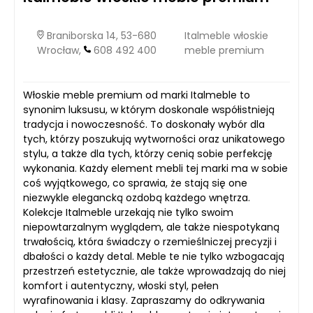
Braniborska 14, 53-680
Italmeble włoskie
Wrocław,
608 492 400
meble premium
Włoskie meble premium od marki Italmeble to
synonim luksusu, w którym doskonale współistnieją
tradycja i nowoczesność. To doskonały wybór dla
tych, którzy poszukują wytworności oraz unikatowego
stylu, a także dla tych, którzy cenią sobie perfekcję
wykonania. Każdy element mebli tej marki ma w sobie
coś wyjątkowego, co sprawia, że stają się one
niezwykle elegancką ozdobą każdego wnętrza.
Kolekcje Italmeble urzekają nie tylko swoim
niepowtarzalnym wyglądem, ale także niespotykaną
trwałością, która świadczy o rzemieślniczej precyzji i
dbałości o każdy detal. Meble te nie tylko wzbogacają
przestrzeń estetycznie, ale także wprowadzają do niej
komfort i autentyczny, włoski styl, pełen
wyrafinowania i klasy. Zapraszamy do odkrywania