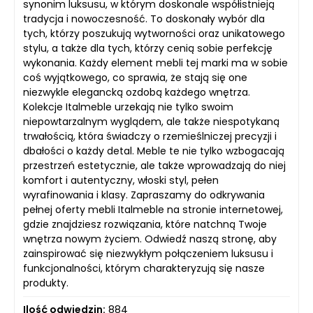
synonim luksusu, w którym doskonale współistnieją
tradycja i nowoczesność. To doskonały wybór dla
tych, którzy poszukują wytworności oraz unikatowego
stylu, a także dla tych, którzy cenią sobie perfekcję
wykonania. Każdy element mebli tej marki ma w sobie
coś wyjątkowego, co sprawia, że stają się one
niezwykle elegancką ozdobą każdego wnętrza.
Kolekcje Italmeble urzekają nie tylko swoim
niepowtarzalnym wyglądem, ale także niespotykaną
trwałością, która świadczy o rzemieślniczej precyzji i
dbałości o każdy detal. Meble te nie tylko wzbogacają
przestrzeń estetycznie, ale także wprowadzają do niej
komfort i autentyczny, włoski styl, pełen
wyrafinowania i klasy. Zapraszamy do odkrywania
pełnej oferty mebli Italmeble na stronie internetowej,
gdzie znajdziesz rozwiązania, które natchną Twoje
wnętrza nowym życiem. Odwiedź naszą stronę, aby
zainspirować się niezwykłym połączeniem luksusu i
funkcjonalności, którym charakteryzują się nasze
produkty.
Ilość odwiedzin:
884