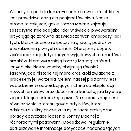
Witamy na portalu lomza-mocne.browar.info.pl, który
jest prawdziwą oazą dla pasjonatów piwa. Nasza
strona to miejsce, gdzie Łomża Mocne zajmuje
zaszczytne miejsce jako lider w świecie piwowarskim,
przyciągając zarówno doświadczonych smakoszy, jak i
tych, którzy dopiero rozpoczynają swoją podróż w
poszukiwaniu piwnych doznań. Oferujemy bogaty
zbiór informacji dotyczących wyjątkowych aromatów i
smaków, które wyróżniają Łomżę Mocną spośród
innych piw. Nasze zasoby obejmują również
fascynującą historię tej marki oraz kroki związane z
procesem jej warzenia. Celem naszej platformy jest
wzbudzenie w odwiedzających chęci do eksploracji
nowych smaków oraz docenienia kunsztu, jaki kryje się
za produkcją doskonałego piwa. Na stronie znajdziesz
również wiele interesujących artykułów, które
odsłaniają kulisy piwnej kultury, a także praktyczne
porady dotyczące łączenia Łomży Mocnej z
różnorodnymi potrawami. Dodatkowo, regularnie
aktualizowane informacje dotyczące nadchodzących