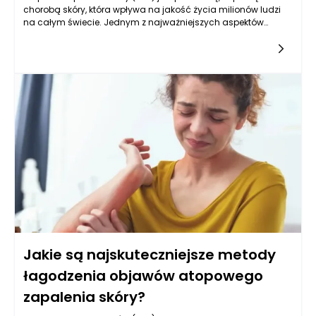
chorobą skóry, która wpływa na jakość życia milionów ludzi
na całym świecie. Jednym z najważniejszych aspektów
pielęgnacji skóry z AZS jest regularne nawilżanie, które pełni
kluczową rolę w zarządzaniu objawami tej choroby. Skóra
osób cierpiących na AZS jest wyjątkowo wrażliwa, osłabiona i
skłonna do problemów, dlatego też nawilżanie staje się
elementarnym działaniem, które warto stosować codziennie.
Produkty na AZS, które oferują efektywne nawilżenie, wspierają
naturalną barierę ochronną skóry, zapobiegając jej dalszemu
uszkodzeniu i podrażnieniu.
Jakie są najskuteczniejsze metody
łagodzenia objawów atopowego
zapalenia skóry?