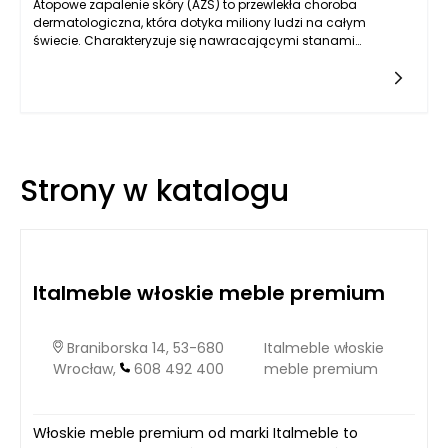
Atopowe zapalenie skóry (AZS) to przewlekła choroba
dermatologiczna, która dotyka miliony ludzi na całym
świecie. Charakteryzuje się nawracającymi stanami
zapalnymi, intensywnym świądem oraz suchością
skóry. Osoby dotknięte AZS często borykają się z licznymi
skutkami ubocznymi, które wpływają na ich jakość życia. Aby
złagodzić objawy tej dolegliwości, istnieje wiele metod
opartych na różnych podejściach terapeutycznych. Wśród
najważniejszych strategii wymienia się odpowiednią
pielęgnację skóry, farmakoterapię oraz modyfikację stylu
Strony w katalogu
życia, które w połączeniu mogą przynieść znaczną ulgę.
Italmeble włoskie meble premium
Braniborska 14, 53-680
Italmeble włoskie
Wrocław,
608 492 400
meble premium
Włoskie meble premium od marki Italmeble to