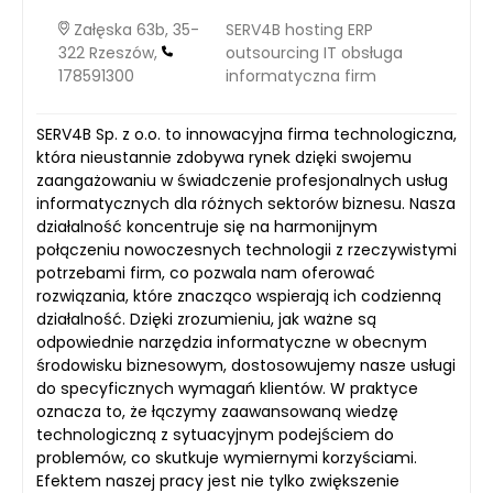
Załęska 63b, 35-
SERV4B hosting ERP
322 Rzeszów,
outsourcing IT obsługa
178591300
informatyczna firm
SERV4B Sp. z o.o. to innowacyjna firma technologiczna,
która nieustannie zdobywa rynek dzięki swojemu
zaangażowaniu w świadczenie profesjonalnych usług
informatycznych dla różnych sektorów biznesu. Nasza
działalność koncentruje się na harmonijnym
połączeniu nowoczesnych technologii z rzeczywistymi
potrzebami firm, co pozwala nam oferować
rozwiązania, które znacząco wspierają ich codzienną
działalność. Dzięki zrozumieniu, jak ważne są
odpowiednie narzędzia informatyczne w obecnym
środowisku biznesowym, dostosowujemy nasze usługi
do specyficznych wymagań klientów. W praktyce
oznacza to, że łączymy zaawansowaną wiedzę
technologiczną z sytuacyjnym podejściem do
problemów, co skutkuje wymiernymi korzyściami.
Efektem naszej pracy jest nie tylko zwiększenie