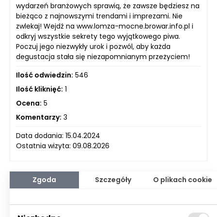
wydarzeń branżowych sprawią, że zawsze będziesz na
bieżąco z najnowszymi trendami i imprezami. Nie
zwlekaj! Wejdź na www.lomza-mocne.browar.info.pl i
odkryj wszystkie sekrety tego wyjątkowego piwa.
Poczuj jego niezwykły urok i pozwól, aby każda
degustacja stała się niezapomnianym przeżyciem!
Ilość odwiedzin:
546
Ilość kliknięć:
1
Ocena:
5
Komentarzy:
3
Data dodania: 15.04.2024
Ostatnia wizyta: 09.08.2026
Zgoda
Szczegóły
O plikach cookie