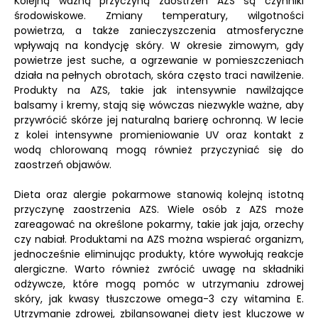
Kolejną ważną przyczyną zaostrzeń AZS są czynniki
środowiskowe. Zmiany temperatury, wilgotności
powietrza, a także zanieczyszczenia atmosferyczne
wpływają na kondycję skóry. W okresie zimowym, gdy
powietrze jest suche, a ogrzewanie w pomieszczeniach
działa na pełnych obrotach, skóra często traci nawilżenie.
Produkty na AZS, takie jak intensywnie nawilżające
balsamy i kremy, stają się wówczas niezwykle ważne, aby
przywrócić skórze jej naturalną barierę ochronną. W lecie
z kolei intensywne promieniowanie UV oraz kontakt z
wodą chlorowaną mogą również przyczyniać się do
zaostrzeń objawów.
Dieta oraz alergie pokarmowe stanowią kolejną istotną
przyczynę zaostrzenia AZS. Wiele osób z AZS może
zareagować na określone pokarmy, takie jak jaja, orzechy
czy nabiał. Produktami na AZS można wspierać organizm,
jednocześnie eliminując produkty, które wywołują reakcje
alergiczne. Warto również zwrócić uwagę na składniki
odżywcze, które mogą pomóc w utrzymaniu zdrowej
skóry, jak kwasy tłuszczowe omega-3 czy witamina E.
Utrzymanie zdrowej, zbilansowanej diety jest kluczowe w