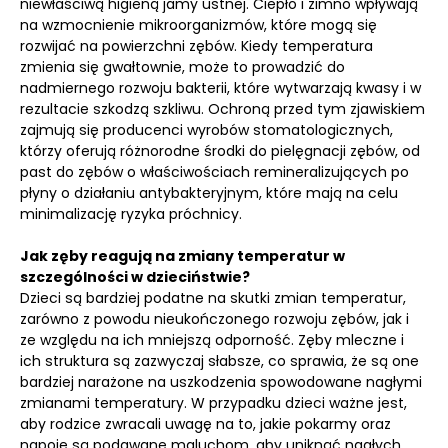
niewłaściwą higieną jamy ustnej. Ciepło i zimno wpływają
na wzmocnienie mikroorganizmów, które mogą się
rozwijać na powierzchni zębów. Kiedy temperatura
zmienia się gwałtownie, może to prowadzić do
nadmiernego rozwoju bakterii, które wytwarzają kwasy i w
rezultacie szkodzą szkliwu. Ochroną przed tym zjawiskiem
zajmują się producenci wyrobów stomatologicznych,
którzy oferują różnorodne środki do pielęgnacji zębów, od
past do zębów o właściwościach remineralizujących po
płyny o działaniu antybakteryjnym, które mają na celu
minimalizację ryzyka próchnicy.
Jak zęby reagują na zmiany temperatur w
szczególności w dzieciństwie?
Dzieci są bardziej podatne na skutki zmian temperatur,
zarówno z powodu nieukończonego rozwoju zębów, jak i
ze względu na ich mniejszą odporność. Zęby mleczne i
ich struktura są zazwyczaj słabsze, co sprawia, że są one
bardziej narażone na uszkodzenia spowodowane nagłymi
zmianami temperatury. W przypadku dzieci ważne jest,
aby rodzice zwracali uwagę na to, jakie pokarmy oraz
napoje są podawane maluchom, aby uniknąć nagłych