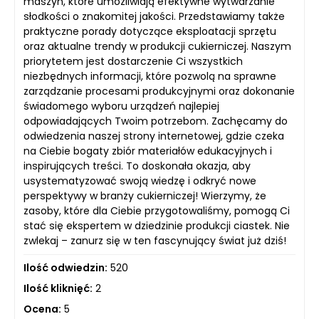
maszyn, które umożliwiają efektywne wytwarzanie
słodkości o znakomitej jakości. Przedstawiamy także
praktyczne porady dotyczące eksploatacji sprzętu
oraz aktualne trendy w produkcji cukierniczej. Naszym
priorytetem jest dostarczenie Ci wszystkich
niezbędnych informacji, które pozwolą na sprawne
zarządzanie procesami produkcyjnymi oraz dokonanie
świadomego wyboru urządzeń najlepiej
odpowiadających Twoim potrzebom. Zachęcamy do
odwiedzenia naszej strony internetowej, gdzie czeka
na Ciebie bogaty zbiór materiałów edukacyjnych i
inspirujących treści. To doskonała okazja, aby
usystematyzować swoją wiedzę i odkryć nowe
perspektywy w branży cukierniczej! Wierzymy, że
zasoby, które dla Ciebie przygotowaliśmy, pomogą Ci
stać się ekspertem w dziedzinie produkcji ciastek. Nie
zwlekaj – zanurz się w ten fascynujący świat już dziś!
Ilość odwiedzin:
520
Ilość kliknięć:
2
Ocena:
5