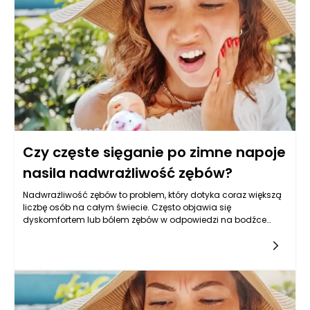
Czy częste sięganie po zimne napoje
nasila nadwrażliwość zębów?
Nadwrażliwość zębów to problem, który dotyka coraz większą
liczbę osób na całym świecie. Często objawia się
dyskomfortem lub bólem zębów w odpowiedzi na bodźce
termiczne, chemiczne lub mechaniczne. W ostatnich latach
dociekania na temat związku między spożywaniem zimnych
napojów a nadwrażliwością zębów nabrały na
znaczeniu. Właściwie można zauważyć, że wiele osób, które
odczuwają dyskomfort, skarży się na dolegliwości związane z
zimnymi napojami. Czy zatem częste sięganie po zimne
napoje rzeczywiście może nasilać problem nadwrażliwości