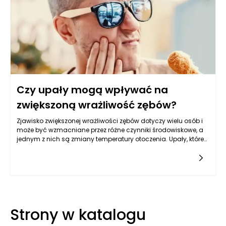
skutki.
Czy upały mogą wpływać na
zwiększoną wrażliwość zębów?
Zjawisko zwiększonej wrażliwości zębów dotyczy wielu osób i
może być wzmacniane przez różne czynniki środowiskowe, a
jednym z nich są zmiany temperatury otoczenia. Upały, które
często wiążą się z wysoką temperaturą i wilgotnością, mogą
wpływać na nasze zdrowie stomatologiczne na różne
sposoby. Wysoka temperatura może prowadzić do
rozszerzania się tkanek zębowych oraz zmian w strukturze
zębów, co wpływa na wrażliwość na bodźce termiczne.
Producent wyrobów stomatologicznych często podejmuje
temat ochrony zębów przed szkodliwym działaniem wysokich
Strony w katalogu
temperatur, a także oferuje szeroki asortyment produktów, które
mogą pomóc w redukcji wrażliwości zębów.