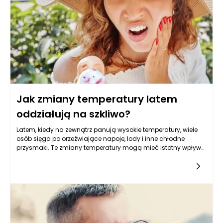
zębów? Odpowiedź na to pytanie jest złożona i wymaga
zrozumienia kilku aspektów dotyczących budowy zębów, ich
reakcji na niskie temperatury oraz wpływu na nie różnych
substancji.
Jak zmiany temperatury latem
oddziałują na szkliwo?
Latem, kiedy na zewnątrz panują wysokie temperatury, wiele
osób sięga po orzeźwiające napoje, lody i inne chłodne
przysmaki. Te zmiany temperatury mogą mieć istotny wpływ
na szkliwo zębów. Szkliwo, czyli najtwardsza substancja w
ludzkim organizmie, pełni kluczową rolę w ochronie zębów
przed uszkodzeniami i działaniem kwasów. Jednak nagłe i
częste zmiany temperatury mogą powodować osłabienie
jego struktury, co w dłuższej perspektywie prowadzi do
problemów zdrowotnych. Dlatego ważne jest, aby zrozumieć,
jak różnice temperatur oddziałują na szkliwo oraz jakie
działania można podjąć, aby zminimalizować negatywne