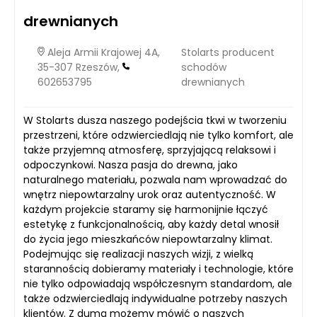
drewnianych
Aleja Armii Krajowej 4A,
Stolarts producent
35-307 Rzeszów,
schodów
602653795
drewnianych
W Stolarts dusza naszego podejścia tkwi w tworzeniu
przestrzeni, które odzwierciedlają nie tylko komfort, ale
także przyjemną atmosferę, sprzyjającą relaksowi i
odpoczynkowi. Nasza pasja do drewna, jako
naturalnego materiału, pozwala nam wprowadzać do
wnętrz niepowtarzalny urok oraz autentyczność. W
każdym projekcie staramy się harmonijnie łączyć
estetykę z funkcjonalnością, aby każdy detal wnosił
do życia jego mieszkańców niepowtarzalny klimat.
Podejmując się realizacji naszych wizji, z wielką
starannością dobieramy materiały i technologie, które
nie tylko odpowiadają współczesnym standardom, ale
także odzwierciedlają indywidualne potrzeby naszych
klientów. Z dumą możemy mówić o naszych