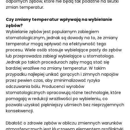
odpornych zębów, które nie będą tak podatne na skutki
zmian temperatur.
Czy zmiany temperatur wpływają na wybielanie
zębów?
Wybielanie zębów jest popularnym zabiegiem
stomatologicznym, jednak są dowody na to, że zmiany
temperatur mogą wpływać na efektywność tego
procesu. Wiele osób stosuje wybielające pasty do zębów
lub przeprowadza zabiegi wybielające u stomatologa.
Jednak po takich procedurach zęby mogą stać się
bardziej wrażliwe na zmiany temperatur. W takim
przypadku najlepiej unikać gorących i zimnych napojów
przez pewien czas, aby zminimalizować ryzyko
odczuwania bólu. Producenci wyrobów
stomatologicznych opracowują różne technologie, które
pomagają w redukcji wrażliwości po wybieleniu, co
pozwala uzyskać piękniejszy uśmiech bez nieprzyjemnych
konsekwencji.
Dbałość o zdrowie zębów w obliczu zmiennych warunków
atmosferycznych jest kluczowym elementem profilaktyki