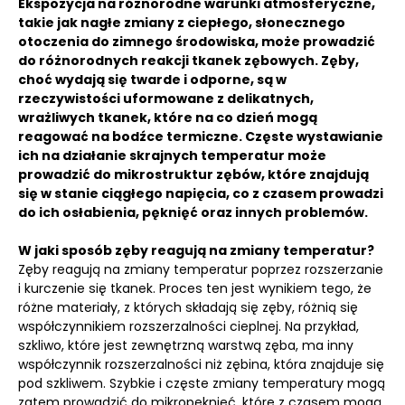
Ekspozycja na różnorodne warunki atmosferyczne,
takie jak nagłe zmiany z ciepłego, słonecznego
otoczenia do zimnego środowiska, może prowadzić
do różnorodnych reakcji tkanek zębowych.
Zęby,
choć wydają się twarde i odporne, są w
rzeczywistości uformowane z delikatnych,
wrażliwych tkanek, które na co dzień mogą
reagować na bodźce termiczne. Częste wystawianie
ich na działanie skrajnych temperatur może
prowadzić do mikrostruktur zębów, które znajdują
się w stanie ciągłego napięcia, co z czasem prowadzi
do ich osłabienia, pęknięć oraz innych problemów.
W jaki sposób zęby reagują na zmiany temperatur?
Zęby reagują na zmiany temperatur poprzez rozszerzanie
i kurczenie się tkanek. Proces ten jest wynikiem tego, że
różne materiały, z których składają się zęby, różnią się
współczynnikiem rozszerzalności cieplnej. Na przykład,
szkliwo, które jest zewnętrzną warstwą zęba, ma inny
współczynnik rozszerzalności niż zębina, która znajduje się
pod szkliwem. Szybkie i częste zmiany temperatury mogą
zatem prowadzić do mikropęknięć, które z czasem mogą