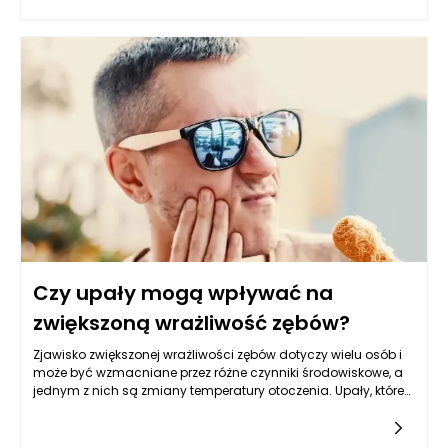
przestrzeni, jest brak długofalowej wizji. Wspólnoty, kierując się
chwilowymi potrzebami, mogą nie dostrzegać, jak ich decyzje
wpływają na przyszłość zieleni. Właściwe zarządzanie
nieruchomościami Kraków wymaga zrozumienia, że tereny
zielone nie tylko zdobią przestrzeń, ale również wpływają na
komfort życia mieszkańców. Dlatego zamiast podejmować
decyzje ad hoc, powinny stworzyć plan, który uwzględni to, jak
zieleń będzie się rozwijać w dłuższej perspektywie.
Czy upały mogą wpływać na
zwiększoną wrażliwość zębów?
Zjawisko zwiększonej wrażliwości zębów dotyczy wielu osób i
może być wzmacniane przez różne czynniki środowiskowe, a
jednym z nich są zmiany temperatury otoczenia. Upały, które
często wiążą się z wysoką temperaturą i wilgotnością, mogą
wpływać na nasze zdrowie stomatologiczne na różne
sposoby. Wysoka temperatura może prowadzić do