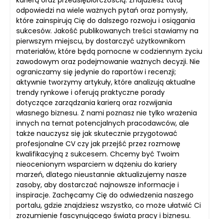
karierą oraz przedsiębiorczością. Znajdziesz tutaj
odpowiedzi na wiele ważnych pytań oraz pomysły,
które zainspirują Cię do dalszego rozwoju i osiągania
sukcesów. Jakość publikowanych treści stawiamy na
pierwszym miejscu, by dostarczyć użytkownikom
materiałów, które będą pomocne w codziennym życiu
zawodowym oraz podejmowanie ważnych decyzji. Nie
ograniczamy się jedynie do raportów i recenzji;
aktywnie tworzymy artykuły, które analizują aktualne
trendy rynkowe i oferują praktyczne porady
dotyczące zarządzania karierą oraz rozwijania
własnego biznesu. Z nami poznasz nie tylko wrażenia
innych na temat potencjalnych pracodawców, ale
także nauczysz się jak skutecznie przygotować
profesjonalne CV czy jak przejść przez rozmowę
kwalifikacyjną z sukcesem. Chcemy być Twoim
nieocenionym wsparciem w dążeniu do kariery
marzeń, dlatego nieustannie aktualizujemy nasze
zasoby, aby dostarczać najnowsze informacje i
inspiracje. Zachęcamy Cię do odwiedzenia naszego
portalu, gdzie znajdziesz wszystko, co może ułatwić Ci
zrozumienie fascynującego świata pracy i biznesu.