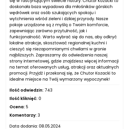
się w fascynującym świecie natury. Chutor Kozacki to
doskonała baza wypadowa dla miłośników górskich
wędrówek oraz osób szukających spokoju i
wytchnienia wśród zieleni i dzikiej przyrody. Nasze
pokoje urządzone są z myślą o Twoim komforcie,
zapewniając zarówno przytulność, jak i
funkcjonalność. Warto wybrać się do nas, aby odkryć
lokalne atrakcje, skosztować regionalnej kuchni i
cieszyć się niezapomnianymi chwilami w gronie
najbliższych. Zapraszamy do odwiedzenia naszej
strony internetowej, gdzie znajdziesz więcej informacji
na temat oferowanych usług, atrakcji oraz aktualnych
promocji. Przyjdź i przekonaj się, że Chutor Kozacki to
idealne miejsce na Twój wymarzony wypoczynek!
Ilość odwiedzin:
743
Ilość kliknięć:
0
Ocena:
5
Komentarzy:
3
Data dodania: 08.05.2024