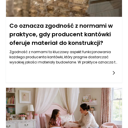
Co oznacza zgodność z normami w
praktyce, gdy producent kantówki
oferuje materiał do konstrukcji?
Zgodność z normami to kluczowy aspekt funkcjonowania
każdego producenta kantówki, który pragnie dostarczać
wysokiej jakości materiały budowlane. W praktyce oznacza to,
że wszystkie produkty muszą spełniać określone standardy
jakości oraz bezpieczeństwa ustalone przez odpowiednie
instytucje. W przypadku kantówki, która jest podstawowym
materiałem wykorzystywanym w różnych konstrukcjach, od
fundamentów po elementy wykończeniowe, zgodność z
normami stanowi gwarancję nie tylko trwałości i
funkcjonalności, ale także bezpieczeństwa użytkowników. W
praktyce, producent kantówki, który przestrzega norm,
powinien mieć w pełni wdrożony system kontroli jakości, który
obejmuje zarówno kontrolę surowców, jak i gotowych
produktów, co minimalizuje ryzyko wadliwych partii
materiałów.