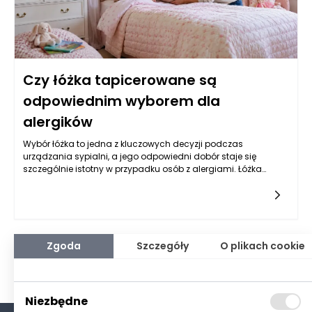
Czy łóżka tapicerowane są
odpowiednim wyborem dla
alergików
Wybór łóżka to jedna z kluczowych decyzji podczas
urządzania sypialni, a jego odpowiedni dobór staje się
szczególnie istotny w przypadku osób z alergiami. Łóżka
tapicerowane mogą wydawać się atrakcyjnym
rozwiązaniem, jednak warto dokładnie zastanowić się nad ich
właściwościami i wpływem na zdrowie osób wrażliwych na
różne alergeny. Analizując najważniejsze aspekty związane z
wyposażeniem sypialni, można znaleźć odpowiedzi na
pytania dotyczące tego, czy łóżka tapicerowane zapewniają
Zgoda
Szczegóły
O plikach cookie
komfort, trwałość i bezpieczeństwo dla alergików.
Niezbędne