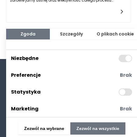
zdrowie jamy ustnej oraz efektywność całego procesu
ortodontycznego. Niestety, w praktyce wiele osób nie przykłada
odpowiedniej wagi do tej czynności, co prowadzi do różnych
problemów zdrowotnych. Istnieje wiele błędów, które
najczęściej popełniamy podczas czyszczenia aparatów
ruchomych. Często wynika to z braku wiedzy na temat
właściwych metod oraz użycia niewłaściwych środków
Zgoda
Szczegóły
O plikach cookie
czyszczących. Warto zwrócić uwagę na to, jakie czynniki
mogą negatywnie wpłynąć na utrzymanie higieny aparatu i
zdrowia zębów.
Niezbędne
Preferencje
Brak
O nas
Kontakt
Statystyka
Polityka prywatności
(RODO. Cookies)
Marketing
Brak
Zezwól na wybrane
Zezwól na wszystkie