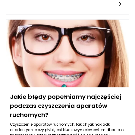
mebli staje się nieodłącznym elementem, który należy wziąć
pod uwagę przy zakupie. Z tego powodu warto zastanowić się
nad różnymi aspektami, które wpływają na mobilność łóżka, a
także na to, jak jego konstrukcja i materiały mogą ułatwić
życie podczas transportu.
Jakie błędy popełniamy najczęściej
podczas czyszczenia aparatów
ruchomych?
Czyszczenie aparatów ruchomych, takich jak nakładki
ortodontyczne czy płytki, jest kluczowym elementem dbania o