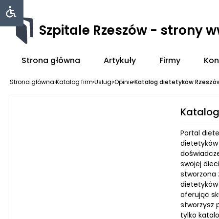
Szpitale Rzeszów - strony 
Strona główna
Artykuły
Firmy
Kon
Strona główna
›
Katalog firm
›
Usługi
›
Opinie
›
Katalog dietetyków Rzeszó
Katalog
Portal die
dietetyków
doświadcze
swojej die
stworzona z
dietetyków
oferując sk
stworzysz 
tylko katal