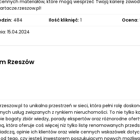
cennych materiałów, które mogą wesprzeć Twoją karierę zawodo
artacze.rzeszow.pl!
edzin:
484
Ilość kliknięć:
1
Ocena:
ia: 15.04.2024
rm Rzeszów
rzeszow.pl to unikalna przestrzeń w sieci, która pełni rolę do
lnych usług związanych z rynkiem nieruchomości. To nie tylko ko
bie bogaty zbiór wiedzy, porady ekspertów oraz różnorodne ofe
ą, która oferuje coś więcej niż tylko listę renomowanych przedsi
wiadczą, opinie ich klientów oraz wiele cennych wskazówek dot
e od tego, czy jesteś inwestorem poszukującym nowych możliw