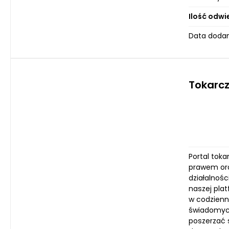
Ilość odwi
Data dodan
Tokarcz
Portal toka
prawem ora
działalnoś
naszej plat
w codzienn
świadomych
poszerzać s