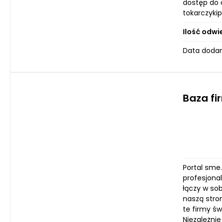
dostęp do 
tokarczykip
Ilość odwi
Data dodan
Baza fi
Portal sme.
profesjona
łączy w so
naszą stron
te firmy ś
Niezależni