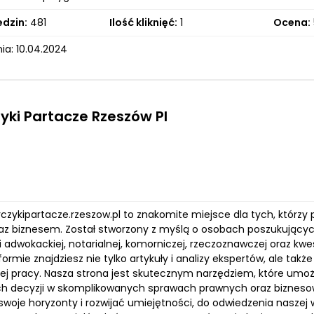
edzin:
481
Ilość kliknięć:
1
Ocena:
ia: 10.04.2024
yki Partacze Rzeszów Pl
rczykipartacze.rzeszow.pl to znakomite miejsce dla tych, którzy 
z biznesem. Został stworzony z myślą o osobach poszukujących 
ci adwokackiej, notarialnej, komorniczej, rzeczoznawczej oraz 
formie znajdziesz nie tylko artykuły i analizy ekspertów, ale ta
ej pracy. Nasza strona jest skutecznym narzędziem, które umo
 decyzji w skomplikowanych sprawach prawnych oraz biznesow
woje horyzonty i rozwijać umiejętności, do odwiedzenia naszej w