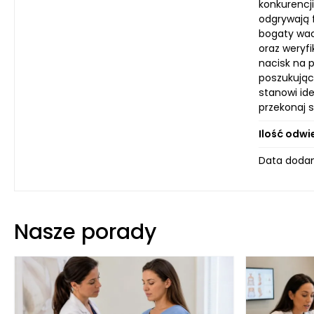
konkurencji
odgrywają 
bogaty wac
oraz weryf
nacisk na p
poszukując
stanowi ide
przekonaj s
Ilość odwi
Data dodan
Nasze porady