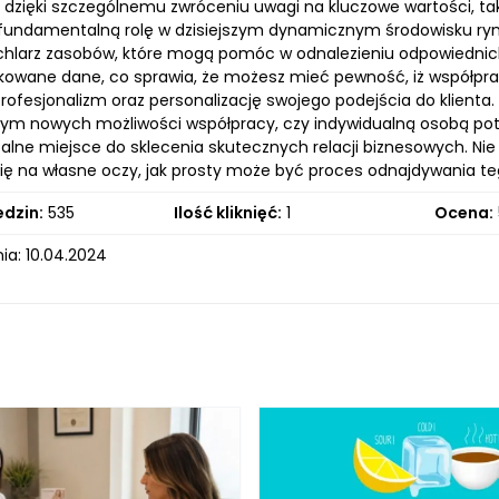
 dzięki szczególnemu zwróceniu uwagi na kluczowe wartości, tak
fundamentalną rolę w dzisiejszym dynamicznym środowisku ry
hlarz zasobów, które mogą pomóc w odnalezieniu odpowiednich 
ikowane dane, co sprawia, że możesz mieć pewność, iż współpra
rofesjonalizm oraz personalizację swojego podejścia do klienta.
ym nowych możliwości współpracy, czy indywidualną osobą potrze
alne miejsce do sklecenia skutecznych relacji biznesowych. Nie c
ię na własne oczy, jak prosty może być proces odnajdywania teg
edzin:
535
Ilość kliknięć:
1
Ocena:
ia: 10.04.2024