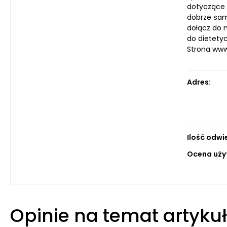
dotyczące 
dobrze sam
dołącz do n
do dietetyc
Strona ww
Adres:
Ilość odwi
Ocena uży
Opinie na temat artyku