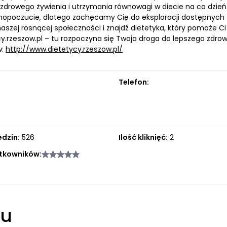
zdrowego żywienia i utrzymania równowagi w diecie na co dzień.
opoczucie, dlatego zachęcamy Cię do eksploracji dostępnych z
aszej rosnącej społeczności i znajdź dietetyka, który pomoże C
y.rzeszow.pl – tu rozpoczyna się Twoja droga do lepszego zdrow
w:
http://www.dietetycy.rzeszow.pl/
Telefon:
edzin:
526
Ilość kliknięć:
2
tkowników:
łu