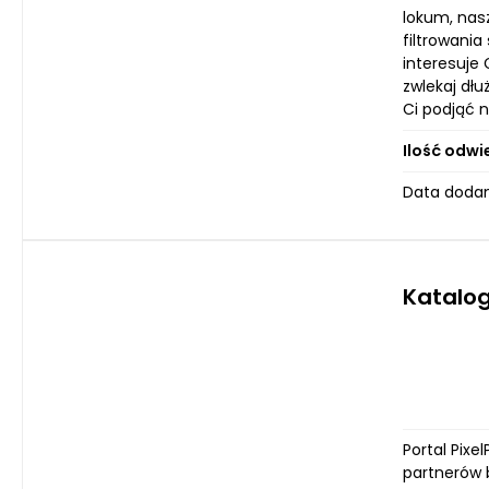
lokum, nasz
filtrowania
interesuje
zwlekaj dł
Ci podjąć 
Ilość odwi
Data dodan
Katalog
Portal Pixe
partnerów b