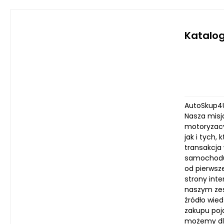
Katalog
AutoSkup4U
Nasza misj
motoryzacy
jak i tych
transakcja
samochodu 
od pierwsz
strony int
naszym zes
źródło wie
zakupu poj
możemy dla