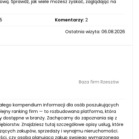
wą. Sprawdź, jak wiele możesz zyskać, zaglądając na
5
Komentarzy:
2
Ostatnia wizyta: 06.08.2026
Baza firm Rzeszów
skonałego kompendium informacji dla osób poszukujących
lejny ranking firm — to rozbudowana platforma, która
rty dostępne w branży. Zachęcamy do zapoznania się z
ębiorstw. Znajdziesz tutaj szczegółowe opisy usług, które
yczących zakupów, sprzedaży i wynajmu nieruchomości.
ości, czy osobą planującą zakup swojego wymarzonego