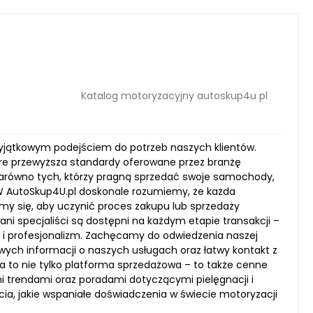
Katalog motoryzacyjny autoskup4u pl
 wyjątkowym podejściem do potrzeb naszych klientów.
re przewyższa standardy oferowane przez branżę
zarówno tych, którzy pragną sprzedać swoje samochody,
. W AutoSkup4U.pl doskonale rozumiemy, że każda
my się, aby uczynić proces zakupu lub sprzedaży
ni specjaliści są dostępni na każdym etapie transakcji –
e i profesjonalizm. Zachęcamy do odwiedzenia naszej
wych informacji o naszych usługach oraz łatwy kontakt z
a to nie tylko platforma sprzedażowa – to także cenne
i trendami oraz poradami dotyczącymi pielęgnacji i
ia, jakie wspaniałe doświadczenia w świecie motoryzacji