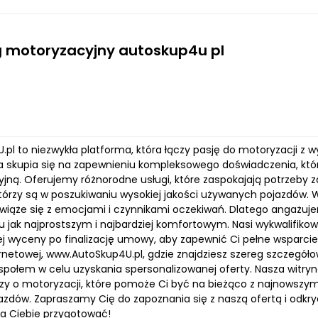
 motoryzacyjny autoskup4u pl
.pl to niezwykła platforma, która łączy pasję do motoryzacji z
a skupia się na zapewnieniu kompleksowego doświadczenia, któ
jną. Oferujemy różnorodne usługi, które zaspokajają potrzeby 
, którzy są w poszukiwaniu wysokiej jakości używanych pojazdów
 wiąże się z emocjami i czynnikami oczekiwań. Dlatego angażuje
jak najprostszym i najbardziej komfortowym. Nasi wykwalifikowa
ej wyceny po finalizację umowy, aby zapewnić Ci pełne wsparci
ernetowej, www.AutoSkup4U.pl, gdzie znajdziesz szereg szczegóło
połem w celu uzyskania spersonalizowanej oferty. Nasza witryn
dzy o motoryzacji, które pomoże Ci być na bieżąco z najnowszym
azdów. Zapraszamy Cię do zapoznania się z naszą ofertą i odkryc
 Ciebie przygotować!