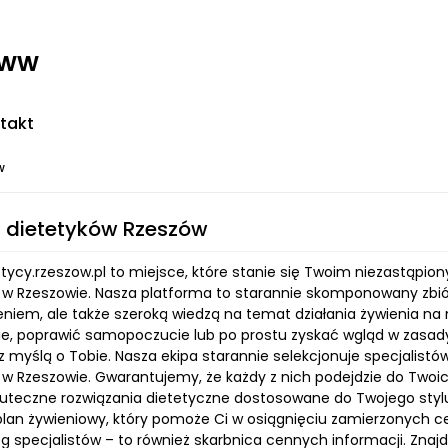
www
takt
w
 dietetyków Rzeszów
tetycy.rzeszow.pl to miejsce, które stanie się Twoim niezastą
 w Rzeszowie. Nasza platforma to starannie skomponowany zbiór 
niem, ale także szeroką wiedzą na temat działania żywienia na 
cie, poprawić samopoczucie lub po prostu zyskać wgląd w zasad
 myślą o Tobie. Nasza ekipa starannie selekcjonuje specjalistó
 w Rzeszowie. Gwarantujemy, że każdy z nich podejdzie do Two
uteczne rozwiązania dietetyczne dostosowane do Twojego stylu ży
plan żywieniowy, który pomoże Ci w osiągnięciu zamierzonych ce
og specjalistów – to również skarbnica cennych informacji. Znajd