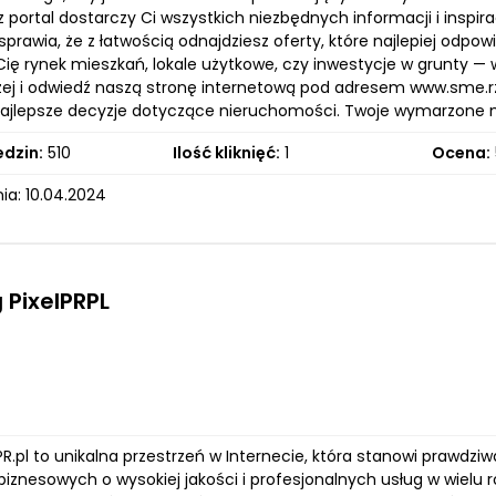
 portal dostarczy Ci wszystkich niezbędnych informacji i inspi
 sprawia, że z łatwością odnajdziesz oferty, które najlepiej od
 Cię rynek mieszkań, lokale użytkowe, czy inwestycje w grunty 
użej i odwiedź naszą stronę internetową pod adresem www.sme.r
najlepsze decyzje dotyczące nieruchomości. Twoje wymarzone mi
edzin:
510
Ilość kliknięć:
1
Ocena:
ia: 10.04.2024
 PixelPRPL
lPR.pl to unikalna przestrzeń w Internecie, która stanowi prawdzi
iznesowych o wysokiej jakości i profesjonalnych usług w wielu 