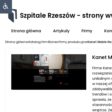
Szpitale Rzeszów - strony 
Strona główna
Artykuły
Firmy
Kon
Strona główna
›
Katalog firm
›
Biznes
›
Firmy produkcyjne
›
Kanet Meble Na
Kanet 
Firme Kanet
rozwiązania
unikalnym 
w naszej of
zdobywaliś
trendów i 
sprawia, że
starannośc
wnętrza. Z