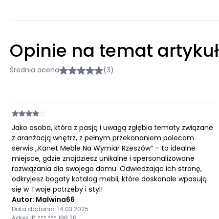
Opinie na temat artyku
Średnia ocena
(3)
Jako osoba, która z pasją i uwagą zgłębia tematy związane
z aranżacją wnętrz, z pełnym przekonaniem polecam
serwis „Kanet Meble Na Wymiar Rzeszów” – to idealne
miejsce, gdzie znajdziesz unikalne i spersonalizowane
rozwiązania dla swojego domu. Odwiedzając ich stronę,
odkryjesz bogaty katalog mebli, które doskonale wpasują
się w Twoje potrzeby i styl!
Autor: Malwina66
Data dodania: 14.03.2025
Adres IP: ***.***.186.28