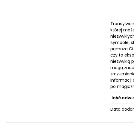
Transylwan
której może
niezwykłyc
symbole, sk
pomoże Ci 
czy to eksp
niezwykłą 
mogą znacz
zrozumieni
informacji
po magiczn
Ilość odwi
Data dodan