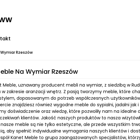
www
takt
 Wymiar Rzeszów
Meble Na Wymiar Rzeszów
 Meble, uznawany producent mebli na wymiar, z siedzibą w Rudne
 w zakresie aranżacji wnętrz. Z pasją tworzymy meble, które char
stylem, dopasowanym do potrzeb współczesnych użytkowników.
ercie znajdziesz również wygodne meble do sypialni, jadalni jak
my doświadczenie oraz wiedzę, które pozwoliły nam na idealne 
oczekiwań klientów. Jakość naszych produktów to nasza wizytów
 nasze meble są nie tylko estetyczne, ale przede wszystkim trwa
ią, aby spełnić indywidualne wymagania naszych klientów i dos
espół Kanet Meble to grupa zaangażowanych specjalistów, któ