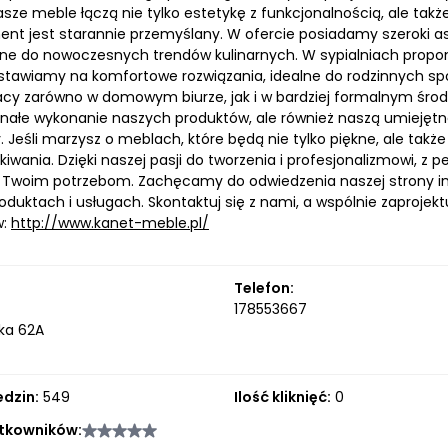
asze meble łączą nie tylko estetykę z funkcjonalnością, ale ta
ent jest starannie przemyślany. W ofercie posiadamy szeroki 
e do nowoczesnych trendów kulinarnych. W sypialniach propon
 stawiamy na komfortowe rozwiązania, idealne do rodzinnych s
cy zarówno w domowym biurze, jak i w bardziej formalnym środow
onałe wykonanie naszych produktów, ale również naszą umiejęt
 Jeśli marzysz o meblach, które będą nie tylko piękne, ale także 
iwania. Dzięki naszej pasji do tworzenia i profesjonalizmowi, z p
Twoim potrzebom. Zachęcamy do odwiedzenia naszej strony int
oduktach i usługach. Skontaktuj się z nami, a wspólnie zaproje
w:
http://www.kanet-meble.pl/
Telefon:
178553667
ka 62A
edzin:
549
Ilość kliknięć:
0
tkowników: