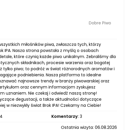
Dobre Piwo
 wszystkich miłośników piwa, zwłaszcza tych, którzy
ok IPA. Nasza strona powstała z myślą o osobach
tale, które czynią każde piwo unikalnym. Zebraliśmy dla
ystycznych składnikach, procesie warzenia oraz bogatej
ż tylko piwo; to podróż w świat różnorodnych aromatów i
agające podniebienia. Nasza platforma to idealne
poznawać najnowsze trendy w branży piwowarskiej oraz
m artykułom oraz cennym informacjom zyskujesz
ym uznaniem. Nie czekaj i odwiedź naszą stronę!
yczące degustacji, a także aktualności dotyczące
iej w niezwykły świat Brok IPA! Czekamy na Ciebie!
4
Komentarzy:
3
Ostatnia wizyta: 06.08.2026