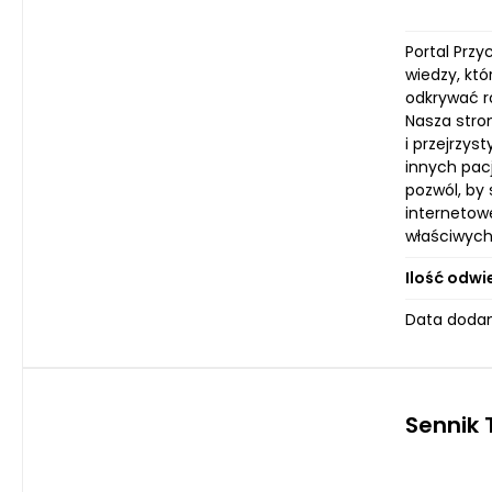
Portal Przy
wiedzy, kt
odkrywać r
Nasza stro
i przejrzys
innych pac
pozwól, by
internetow
właściwych 
Ilość odwi
Data dodan
Sennik 