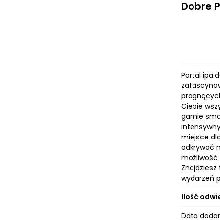
Dobre 
Portal ipa.
zafascynow
pragnących
Ciebie wszy
gamie smak
intensywny
miejsce dl
odkrywać n
możliwość l
Znajdziesz
wydarzeń pi
Ilość odwi
Data dodan