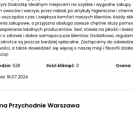
czyni Stokrotkę idealnym miejscem na szybkie i wygodne zakupy.
h owoców i warzyw, przez nabiał, po artykuły higieniczne i che
o oszczędza czas i zwiększa komfort naszych klientów. Każdy sk
nia zakupowe, a przyjazna obsługa zawsze chętnie służy pomocą.
wspierania lokalnych producentów. Sieć stawia na jakość i świ
ci o zdrowie i dobre samopoczucie klientów. Dodatkowo, regular
tokrotce są jeszcze bardziej opłacalne. Zachęcamy do odwiedzen
wości, a także dowiedzieć się więcej o naszej misji i filozofii dzia
cią!
edzin:
528
Ilość kliknięć:
0
Ocena:
ia: 16.07.2024
rma Przychodnie Warszawa