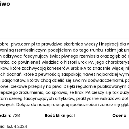
Piwo
dobre-piwo.com.pl to prawdziwa skarbnica wiedzy i inspiracji dla
ani są rzemieślniczym podejściem do tego trunku, takim jak Br
 odkrywać fascynujący świat piwnego rzemiosła oraz zgłębiać de
stko, co powinieneś wiedzieć o historii Brok IPA, jego charakter
ów, które zachwycają koneserów. Brok IPA to znacznie więcej ni
ch doznań, które z pewnością zaspokoją nawet najbardziej wym
a pasjonatów, którzy chcą dzielić się swoimi doświadczeniami, 
owe, ciekawe przepisy na piwa. Dzięki regularnie publikowany
epszego zrozumienia, co sprawia, że Brok IPA cieszy się tak duż
 tam szereg fascynujących artykułów, praktyczne wskazówki dot
wnych. Dołącz do naszej rosnącej społeczności i zanurz się głęb
edzin:
728
Ilość kliknięć:
1
Ocena:
ia: 15.04.2024