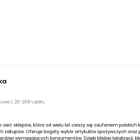
ka
owa 1, 20-209 Lublin,
o sieć sklepów, która od wielu lat cieszy się zaufaniem polskic
h zakupów. Oferuje bogaty wybór artykułów spożywczych oraz p
ardziej wymagających konsumentów. Dzięki bliskiej lokalizacji, 