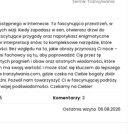
Sennik Transylwania
ostępnego w Internecie. To fascynująca przestrzeń, w
h wizji. Kiedy zapadasz w sen, otwierasz drzwi do
ekscytujące przygody oraz napotykasz enigmatyczne
r interpretacji snów; to kompleksowe narzędzie, które
ci. Bez względu na to, jakie obrazy przynoszą Ci noce –
asi fachowcy są tu, aby poprowadzić Cię przez tę
ytych pragnień i obaw oraz istotnych wiadomości, które
n ma swoją wartość i może stać się kluczem do lepszego
transylwania.com, gdzie czeka na Ciebie bogaty zbiór
raźni. Pozwól nam towarzyszyć Ci w fascynującej podróży
Twojej podświadomości. Czekamy na Ciebie!
5
Komentarzy:
3
Ostatnia wizyta: 06.08.2026