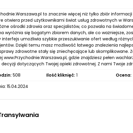
chodnie.Warszawa.pl to znacznie więcej niż tylko zbiór informa
óre otwiera przed użytkownikami świat usług zdrowotnych w Wars
óżne ośrodki zdrowia oraz specjalistów, co pozwala na świad
na wyróżnia się bogatym zbiorem danych, ale co ważniejsze, zo
ty interfejs umożliwia szybkie przeszukiwanie ofert według różnych 
jentów. Dzięki temu masz możliwość łatwego znalezienia najlep
 sprawy zdrowotne stały się zniechęcające lub skomplikowane.
ej www.Przychodnie.Warszawa.pl, gdzie znajdziesz pełen wachlar
decyzji dotyczących Twojej opieki zdrowotnej. Z nami Twoje zdro
edzin:
508
Ilość kliknięć:
1
Ocena:
ia: 15.04.2024
Transylwania