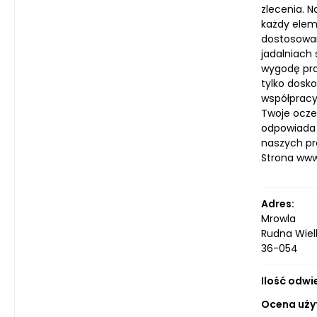
zlecenia. N
każdy elem
dostosowan
jadalniach
wygodę pra
tylko dosk
współpracy.
Twoje oczek
odpowiada 
naszych pr
Strona ww
Adres:
Mrowla
Rudna Wiel
36-054
Ilość odwi
Ocena uży