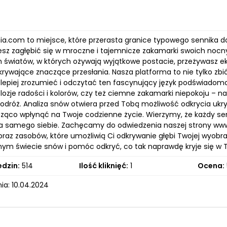
ia.com to miejsce, które przerasta granice typowego sennika d
sz zagłębić się w mroczne i tajemnicze zakamarki swoich nocnyc
h światów, w których ożywają wyjątkowe postacie, przeżywasz 
rywające znaczące przesłania. Nasza platforma to nie tylko zbió
lepiej zrozumieć i odczytać ten fascynujący język podświadomoś
lozje radości i kolorów, czy też ciemne zakamarki niepokoju – n
podróż. Analiza snów otwiera przed Tobą możliwość odkrycia ukr
ąco wpłynąć na Twoje codzienne życie. Wierzymy, że każdy se
a samego siebie. Zachęcamy do odwiedzenia naszej strony www.
 oraz zasobów, które umożliwią Ci odkrywanie głębi Twojej wyob
ym świecie snów i pomóc odkryć, co tak naprawdę kryje się w 
edzin:
514
Ilość kliknięć:
1
Ocena:
ia: 10.04.2024