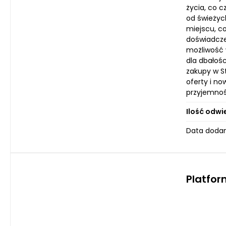
życia, co 
od świeżyc
miejscu, c
doświadcze
możliwość 
dla dbałoś
zakupy w S
oferty i no
przyjemnoś
Ilość odwi
Data dodan
Platfo