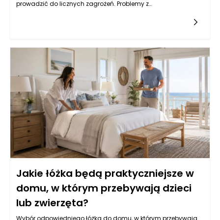
prowadzić do licznych zagrożeń. Problemy z
zanieczyszczeniami mikrobiologicznymi, chemicznymi oraz
fizycznymi są jednymi z najważniejszych aspektów, które
mogą negatywnie wpłynąć na jakość finalnego produktu.
Brak odpowiednich standardów czystości w maszynach
pakujących do karmy dla zwierząt może prowadzić do
rozwoju patogenów, takich jak Salmonella czy E. coli, które są
niebezpieczne zarówno dla zwierząt, jak i ludzi. Z tego względu,
zabrudzone maszyny mogą stać się źródłem zatrucia
pokarmowego, co w konsekwencji prowadzi do strat
finansowych dla producenta oraz pogorszenia reputacji
marki na rynku.
Jakie łóżka będą praktyczniejsze w
domu, w którym przebywają dzieci
lub zwierzęta?
Wybór odpowiedniego łóżka do domu, w którym przebywają