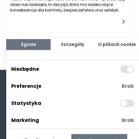
dzieci lub zwierzęta, to decyzja, która ma daleko idące
konsekwencje dla komfortu, bezpieczeństwa oraz estetyki
przestrzeni. Każdy rodzic, a także właściciel czworonoga, wie,
jak ważne jest stworzenie miejsca, które będzie zarówno
funkcjonalne, jak i przytulne. Łóżko nie jest tylko meblem; to
punkt centralny sypialni, w którym spędzamy wiele godzin
każdego dnia. W przypadku obecności dzieci czy zwierząt,
wybór odpowiedniego modelu może być szczególnie
Zgoda
Szczegóły
O plikach cookie
kluczowy. Lepiej jest zainwestować w łóżko, które wpisuje się w
styl życia rodziny, a także spełnia wysokie standardy
praktyczności.
Niezbędne
Preferencje
Brak
O nas
Kontakt
Statystyka
Polityka prywatności
(RODO. Cookies)
Marketing
Brak