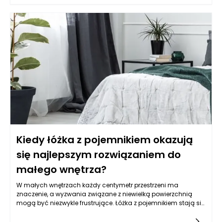
podejście staje się coraz bardziej popularne wśród
przedsiębiorstw, które pragną poprawić swoją procesy
zarządzania, zwiększyć elastyczność operacyjną oraz
obniżyć koszty funkcjonowania. Przykładowe wdrożenie
hostingu ERP przez firmę serv4b w jednym z rzeszowskich
przedsiębiorstw pokazuje, jak takie rozwiązanie może
zrewolucjonizować sposób działania firmy.
Kiedy łóżka z pojemnikiem okazują
się najlepszym rozwiązaniem do
małego wnętrza?
W małych wnętrzach każdy centymetr przestrzeni ma
znaczenie, a wyzwania związane z niewielką powierzchnią
mogą być niezwykle frustrujące. Łóżka z pojemnikiem stają się
w takich sytuacjach idealnym rozwiązaniem, łącząc
funkcjonalność z estetyką. Przede wszystkim, oferują one