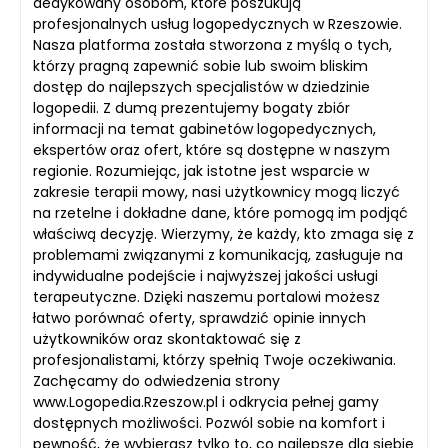
dedykowany osobom, które poszukują
profesjonalnych usług logopedycznych w Rzeszowie.
Nasza platforma została stworzona z myślą o tych,
którzy pragną zapewnić sobie lub swoim bliskim
dostęp do najlepszych specjalistów w dziedzinie
logopedii. Z dumą prezentujemy bogaty zbiór
informacji na temat gabinetów logopedycznych,
ekspertów oraz ofert, które są dostępne w naszym
regionie. Rozumiejąc, jak istotne jest wsparcie w
zakresie terapii mowy, nasi użytkownicy mogą liczyć
na rzetelne i dokładne dane, które pomogą im podjąć
właściwą decyzję. Wierzymy, że każdy, kto zmaga się z
problemami związanymi z komunikacją, zasługuje na
indywidualne podejście i najwyższej jakości usługi
terapeutyczne. Dzięki naszemu portalowi możesz
łatwo porównać oferty, sprawdzić opinie innych
użytkowników oraz skontaktować się z
profesjonalistami, którzy spełnią Twoje oczekiwania.
Zachęcamy do odwiedzenia strony
www.Logopedia.Rzeszow.pl i odkrycia pełnej gamy
dostępnych możliwości. Pozwól sobie na komfort i
pewność, że wybierasz tylko to, co najlepsze dla siebie