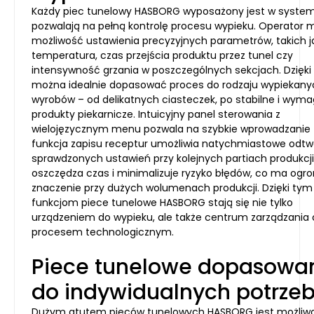
Każdy piec tunelowy HASBORG wyposażony jest w system
pozwalają na pełną kontrolę procesu wypieku. Operator 
możliwość ustawienia precyzyjnych parametrów, takich j
temperatura, czas przejścia produktu przez tunel czy
intensywność grzania w poszczególnych sekcjach. Dzięk
można idealnie dopasować proces do rodzaju wypiekany
wyrobów – od delikatnych ciasteczek, po stabilne i wym
produkty piekarnicze. Intuicyjny panel sterowania z
wielojęzycznym menu pozwala na szybkie wprowadzanie 
funkcja zapisu receptur umożliwia natychmiastowe odtw
sprawdzonych ustawień przy kolejnych partiach produkcji
oszczędza czas i minimalizuje ryzyko błędów, co ma og
znaczenie przy dużych wolumenach produkcji. Dzięki tym
funkcjom piece tunelowe HASBORG stają się nie tylko
urządzeniem do wypieku, ale także centrum zarządzania
procesem technologicznym.
Piece tunelowe dopasowa
do indywidualnych potrze
Dużym atutem pieców tunelowych HASBORG jest możliw