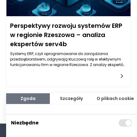
Perspektywy rozwoju systemów ERP
w regionie Rzeszowa – analiza
ekspertów serv4b
Systemy ERP, czyli oprogramowanie do zarządzania
przedsiębiorstwem, odgrywają kluczową rolę w efektywnym
funkcjonowaniu firm w regionie Rzeszowa. Z analizy ekspertów
z serv4b wynika, że obecnie obserwujemy dynamiczny rozwój
tych systemów, który jest napędzany przez kilka kluczowych
czynników. Przede wszystkim, rosnąca konkurencja na rynku
oraz potrzeba efektywności operacyjnej sprawiają, że
przedsiębiorstwa coraz chętniej inwestują w nowoczesne
rozwiązania. W szczególności małe i średnie firmy
Zgoda
Szczegóły
O plikach cookie
dostrzegają korzyści płynące z automatyzacji procesów, co
przyczynia się do ich szybszego wzrostu.
Niezbędne