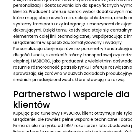
personalizacji i dostosowania ich do specyficznych wy
klienta. Producent oferuje szeroki wybór dodatkowych m
które mogą obejmować m.in. sekcje chłodzenia, układy n
systemy transportu czy integrację z maszynami dozując
dekorującymi. Dzięki temu każdy piec staje się centraln
elementem całej linii technologicznej, współpracując z i
urządzeniami w sposób zautomatyzowany i wydajny.
Personalizacja obejmuje również parametry konstrukcyjn
długość tunelu, szerokość taśmy transportowej czy rodzaj 
cieplnej. HASBORG, jako producent z wieloletnim doświad
rozumie różnorodność potrzeb rynku i oferuje rozwiązania
sprawdzają się zarówno w dużych zakładach produkcyjnych
średnich przedsiębiorstwach, które stawiają na rozwój.
Partnerstwo i wsparcie dla
klientów
Kupując piec tunelowy HASBORG, klient otrzymuje nie tylk
urządzenie, ale również pełne wsparcie techniczne i dora
Firma działa na rynku od 1997 roku i przez lata zbudowała
lidera w branży maszyn piekarniczych i cukierniczych. Każ