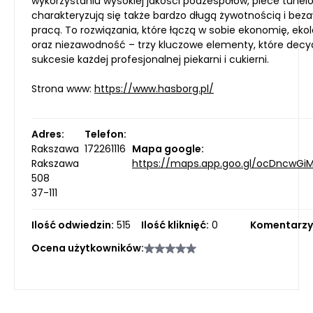
wykorzystaniu wysokiej jakości podzespołów, piece tunel
charakteryzują się także bardzo długą żywotnością i bez
pracą. To rozwiązania, które łączą w sobie ekonomię, ekol
oraz niezawodność – trzy kluczowe elementy, które decy
sukcesie każdej profesjonalnej piekarni i cukierni.
Strona www:
https://www.hasborg.pl/
Adres:
Telefon:
Rakszawa
172261116
Mapa google:
Rakszawa
https://maps.app.goo.gl/ocDncwGiM
508
37-111
Ilość odwiedzin:
515
Ilość kliknięć:
0
Komentarzy
Ocena użytkowników: