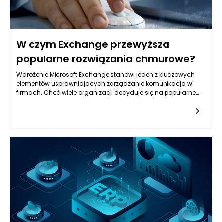
W czym Exchange przewyższa
popularne rozwiązania chmurowe?
Wdrożenie Microsoft Exchange stanowi jeden z kluczowych
elementów usprawniających zarządzanie komunikacją w
firmach. Choć wiele organizacji decyduje się na popularne
rozwiązania chmurowe, takich jak Gmail czy Office 365,
Exchange oferuje szereg przewag, które przyciągają uwagę
użytkowników. Przede wszystkim, w kontekście bezpieczeństwa,
Exchange dostarcza zaawansowane mechanizmy ochrony
danych, w tym szyfrowanie end-to-end, które jest na rękę
przedsiębiorstwom z branż wymagających szczególnej
dbałości o poufność informacji. Chmurowe rozwiązania,
mimo wielu ułatwień, mogą nie zapewniać takiego poziomu
bezpieczeństwa, co Exchange, co czyni go lepszym wyborem
dla firm przetwarzających wrażliwe dane.