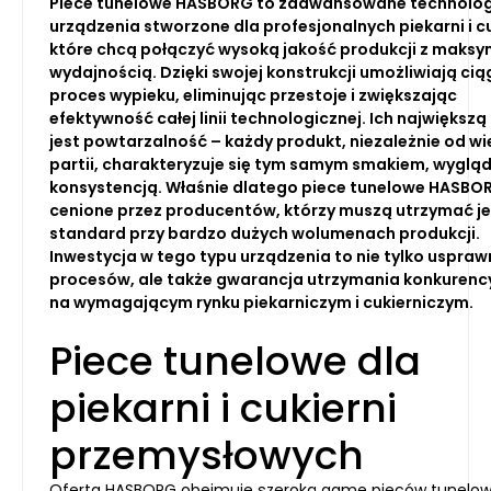
Piece tunelowe HASBORG to zaawansowane technolog
urządzenia stworzone dla profesjonalnych piekarni i cu
które chcą połączyć wysoką jakość produkcji z maks
wydajnością. Dzięki swojej konstrukcji umożliwiają cią
proces wypieku, eliminując przestoje i zwiększając
efektywność całej linii technologicznej. Ich największą
jest powtarzalność – każdy produkt, niezależnie od wi
partii, charakteryzuje się tym samym smakiem, wygląd
konsystencją. Właśnie dlatego piece tunelowe HASBO
cenione przez producentów, którzy muszą utrzymać je
standard przy bardzo dużych wolumenach produkcji.
Inwestycja w tego typu urządzenia to nie tylko uspraw
procesów, ale także gwarancja utrzymania konkurenc
na wymagającym rynku piekarniczym i cukierniczym.
Piece tunelowe dla
piekarni i cukierni
przemysłowych
Oferta HASBORG obejmuje szeroką gamę pieców tunelo