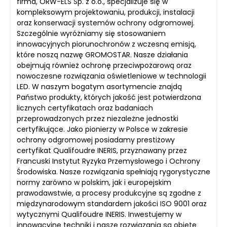
firma, ORW-ELS Sp. z o.o., specjalizuje się w
kompleksowym projektowaniu, produkcji, instalacji
oraz konserwacji systemów ochrony odgromowej.
Szczególnie wyróżniamy się stosowaniem
innowacyjnych piorunochronów z wczesną emisją,
które noszą nazwę GROMOSTAR. Nasze działania
obejmują również ochronę przeciwpożarową oraz
nowoczesne rozwiązania oświetleniowe w technologii
LED. W naszym bogatym asortymencie znajdą
Państwo produkty, których jakość jest potwierdzona
licznych certyfikatach oraz badaniach
przeprowadzonych przez niezależne jednostki
certyfikujące. Jako pionierzy w Polsce w zakresie
ochrony odgromowej posiadamy prestiżowy
certyfikat Qualifoudre INERIS, przyznawany przez
Francuski Instytut Ryzyka Przemysłowego i Ochrony
Środowiska. Nasze rozwiązania spełniają rygorystyczne
normy zarówno w polskim, jak i europejskim
prawodawstwie, a procesy produkcyjne są zgodne z
międzynarodowym standardem jakości ISO 9001 oraz
wytycznymi Qualifoudre INERIS. Inwestujemy w
innowacyjne techniki i nasze rozwiązania są objęte