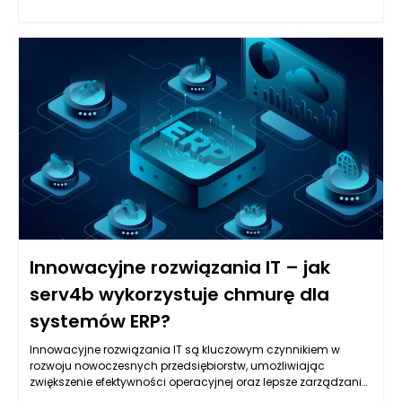
poszukiwanie równowagi między tradycją a nowoczesnością
stało się kluczowym elementem w projektowaniu
mebli. Klasyczne wzornictwo, osadzone w solidnych
podstawach historii i kultury rzemieślniczej, spotyka się z
nowoczesnymi trendami, które kładą nacisk na minimalizm,
funkcjonalność i innowacyjność. Włoskie meble premium,
dzięki swojemu wyrafinowanemu podejściu do designu,
oferują nie tylko estetyczne doznania, ale również
niepowtarzalny charakter, który wyróżnia je na tle innych
produktów dostępnych na rynku.
Innowacyjne rozwiązania IT – jak
serv4b wykorzystuje chmurę dla
systemów ERP?
Innowacyjne rozwiązania IT są kluczowym czynnikiem w
rozwoju nowoczesnych przedsiębiorstw, umożliwiając
zwiększenie efektywności operacyjnej oraz lepsze zarządzanie
zasobami. W przypadku firmy serv4b, która specjalizuje się w