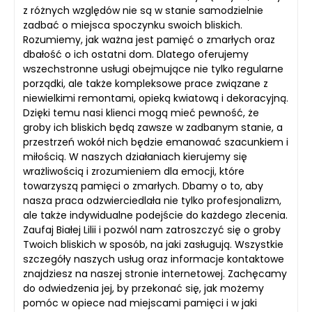
z różnych względów nie są w stanie samodzielnie
zadbać o miejsca spoczynku swoich bliskich.
Rozumiemy, jak ważna jest pamięć o zmarłych oraz
dbałość o ich ostatni dom. Dlatego oferujemy
wszechstronne usługi obejmujące nie tylko regularne
porządki, ale także kompleksowe prace związane z
niewielkimi remontami, opieką kwiatową i dekoracyjną.
Dzięki temu nasi klienci mogą mieć pewność, że
groby ich bliskich będą zawsze w zadbanym stanie, a
przestrzeń wokół nich będzie emanować szacunkiem i
miłością. W naszych działaniach kierujemy się
wrażliwością i zrozumieniem dla emocji, które
towarzyszą pamięci o zmarłych. Dbamy o to, aby
nasza praca odzwierciedlała nie tylko profesjonalizm,
ale także indywidualne podejście do każdego zlecenia.
Zaufaj Białej Lilii i pozwól nam zatroszczyć się o groby
Twoich bliskich w sposób, na jaki zasługują. Wszystkie
szczegóły naszych usług oraz informacje kontaktowe
znajdziesz na naszej stronie internetowej. Zachęcamy
do odwiedzenia jej, by przekonać się, jak możemy
pomóc w opiece nad miejscami pamięci i w jaki