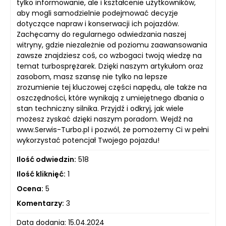
tylko informowanie, ale i kształcenie użytkowników,
aby mogli samodzielnie podejmować decyzje
dotyczące napraw i konserwacji ich pojazdów.
Zachęcamy do regularnego odwiedzania naszej
witryny, gdzie niezależnie od poziomu zaawansowania
zawsze znajdziesz coś, co wzbogaci twoją wiedzę na
temat turbosprężarek. Dzięki naszym artykułom oraz
zasobom, masz szansę nie tylko na lepsze
zrozumienie tej kluczowej części napędu, ale także na
oszczędności, które wynikają z umiejętnego dbania o
stan techniczny silnika. Przyjdź i odkryj, jak wiele
możesz zyskać dzięki naszym poradom. Wejdź na
www.Serwis-Turbo.pl i pozwól, że pomożemy Ci w pełni
wykorzystać potencjał Twojego pojazdu!
Ilość odwiedzin:
518
Ilość kliknięć:
1
Ocena:
5
Komentarzy:
3
Data dodania: 15.04.2024