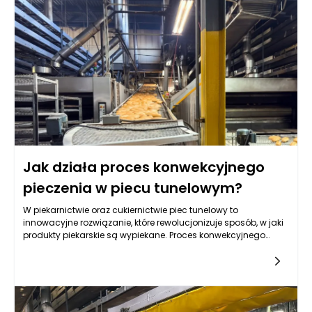
Jak działa proces konwekcyjnego
pieczenia w piecu tunelowym?
W piekarnictwie oraz cukiernictwie piec tunelowy to
innowacyjne rozwiązanie, które rewolucjonizuje sposób, w jaki
produkty piekarskie są wypiekane. Proces konwekcyjnego
pieczenia w piecu tunelowym opiera się na zasadzie
naturalnego krążenia powietrza, co pozwala na równomierne i
efektywne nagrzewanie produktów. W tej metodzie pieczenia
gorące powietrze, które krąży wewnątrz pieca, zapewnia
optymalną temperaturę, co przekłada się na doskonałą
jakość wypieków. Kluczowym elementem jest odpowiednie