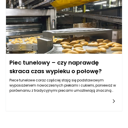
zainstalowanie systemu wentylacji, który umożliwia
utrzymanie stałej temperatury oraz wilgotności w komorze
pieczenia.
Piec tunelowy – czy naprawdę
skraca czas wypieku o połowę?
Piece tunelowe coraz częściej stają się podstawowym
wyposażeniem nowoczesnych piekarni i cukierni, ponieważ w
porównaniu z tradycyjnymi piecami umożliwiają znaczną
oszczędność czasu. Ich konstrukcja pozwala na ciągłe
wprowadzanie produktów do wnętrza pieca i nie wymaga
cyklicznego nagrzewania komory, jak ma to miejsce w
urządzeniach konwencjonalnych. Dzięki temu proces wypieku
może być prowadzony niemal bez przerwy, a produkty
opuszczają taśmę transportową w stałym rytmie. W praktyce
oznacza to, że piece tunelowe realnie skracają czas