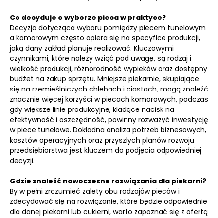
Co decyduje o wyborze pieca w praktyce?
Decyzja dotycząca wyboru pomiędzy piecem tunelowym
a komorowym często opiera się na specyfice produkcji,
jaką dany zakład planuje realizować. Kluczowymi
czynnikami, które należy wziąć pod uwagę, są rodzaj i
wielkość produkcji, różnorodność wypieków oraz dostępny
budżet na zakup sprzętu. Mniejsze piekarnie, skupiające
się na rzemieślniczych chlebach i ciastach, mogą znaleźć
znacznie więcej korzyści w piecach komorowych, podczas
gdy większe linie produkcyjne, kładące nacisk na
efektywność i oszczędność, powinny rozważyć inwestycję
w piece tunelowe. Dokładna analiza potrzeb biznesowych,
kosztów operacyjnych oraz przyszłych planów rozwoju
przedsiębiorstwa jest kluczem do podjęcia odpowiedniej
decyzji.
Gdzie znaleźć nowoczesne rozwiązania dla piekarni?
By w pełni zrozumieć zalety obu rodzajów pieców i
zdecydować się na rozwiązanie, które będzie odpowiednie
dla danej piekarni lub cukierni, warto zapoznać się z ofertą