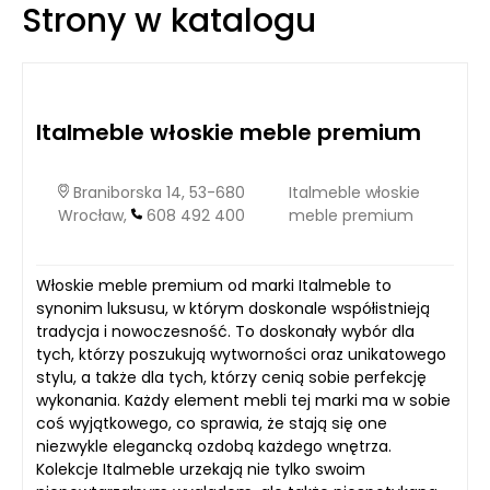
Strony w katalogu
przygotowania pieczywa, ciast czy ciasteczek nawet o
kilkadziesiąt procent, a w sprzyjających warunkach zbliżają
się do redukcji o połowę. To sprawia, że są one rozwiązaniem
niezwykle cenionym w zakładach produkcyjnych, które
stawiają na wydajność oraz wysoką jakość wypieków.
Italmeble włoskie meble premium
Braniborska 14, 53-680
Italmeble włoskie
Wrocław,
608 492 400
meble premium
Włoskie meble premium od marki Italmeble to
synonim luksusu, w którym doskonale współistnieją
tradycja i nowoczesność. To doskonały wybór dla
tych, którzy poszukują wytworności oraz unikatowego
stylu, a także dla tych, którzy cenią sobie perfekcję
wykonania. Każdy element mebli tej marki ma w sobie
coś wyjątkowego, co sprawia, że stają się one
niezwykle elegancką ozdobą każdego wnętrza.
Kolekcje Italmeble urzekają nie tylko swoim