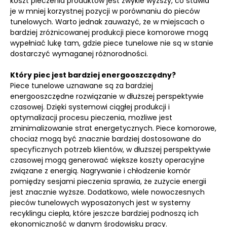
koszt pieczenia produktów jest zwykle wyższy, co stawia
je w mniej korzystnej pozycji w porównaniu do pieców
tunelowych. Warto jednak zauważyć, że w miejscach o
bardziej zróżnicowanej produkcji piece komorowe mogą
wypełniać lukę tam, gdzie piece tunelowe nie są w stanie
dostarczyć wymaganej różnorodności.
Który piec jest bardziej energooszczędny?
Piece tunelowe uznawane są za bardziej
energooszczędne rozwiązanie w dłuższej perspektywie
czasowej. Dzięki systemowi ciągłej produkcji i
optymalizacji procesu pieczenia, możliwe jest
zminimalizowanie strat energetycznych. Piece komorowe,
chociaż mogą być znacznie bardziej dostosowane do
specyficznych potrzeb klientów, w dłuższej perspektywie
czasowej mogą generować większe koszty operacyjne
związane z energią. Nagrywanie i chłodzenie komór
pomiędzy sesjami pieczenia sprawia, że zużycie energii
jest znacznie wyższe. Dodatkowo, wiele nowoczesnych
pieców tunelowych wyposażonych jest w systemy
recyklingu ciepła, które jeszcze bardziej podnoszą ich
ekonomiczność w danym środowisku pracy.