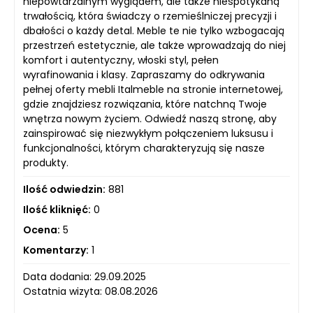
niepowtarzalnym wyglądem, ale także niespotykaną
trwałością, która świadczy o rzemieślniczej precyzji i
dbałości o każdy detal. Meble te nie tylko wzbogacają
przestrzeń estetycznie, ale także wprowadzają do niej
komfort i autentyczny, włoski styl, pełen
wyrafinowania i klasy. Zapraszamy do odkrywania
pełnej oferty mebli Italmeble na stronie internetowej,
gdzie znajdziesz rozwiązania, które natchną Twoje
wnętrza nowym życiem. Odwiedź naszą stronę, aby
zainspirować się niezwykłym połączeniem luksusu i
funkcjonalności, którym charakteryzują się nasze
produkty.
Ilość odwiedzin:
881
Ilość kliknięć:
0
Ocena:
5
Komentarzy:
1
Data dodania: 29.09.2025
Ostatnia wizyta: 08.08.2026