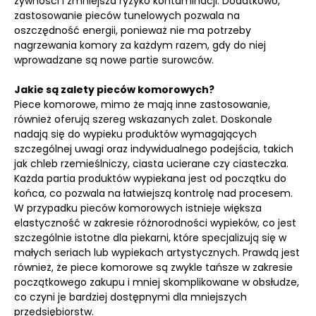
żywności i zmniejsza ryzyko kontaminacji. Dodatkowo,
zastosowanie pieców tunelowych pozwala na
oszczędność energii, ponieważ nie ma potrzeby
nagrzewania komory za każdym razem, gdy do niej
wprowadzane są nowe partie surowców.
Jakie są zalety pieców komorowych?
Piece komorowe, mimo że mają inne zastosowanie,
również oferują szereg wskazanych zalet. Doskonale
nadają się do wypieku produktów wymagających
szczególnej uwagi oraz indywidualnego podejścia, takich
jak chleb rzemieślniczy, ciasta ucierane czy ciasteczka.
Każda partia produktów wypiekana jest od początku do
końca, co pozwala na łatwiejszą kontrolę nad procesem.
W przypadku pieców komorowych istnieje większa
elastyczność w zakresie różnorodności wypieków, co jest
szczególnie istotne dla piekarni, które specjalizują się w
małych seriach lub wypiekach artystycznych. Prawdą jest
również, że piece komorowe są zwykle tańsze w zakresie
początkowego zakupu i mniej skomplikowane w obsłudze,
co czyni je bardziej dostępnymi dla mniejszych
przedsiębiorstw.