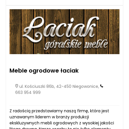
Meble ogrodowe łaciak
ul. Kościuszki 86b, 42-450 Niegowonice,
663 954 999
Z radością przedstawiamy naszą firmę, która jest
uznawanym liderem w branży produkcji
ekskluzywnych mebli ogrodowych z wysokiej jakości
litego drewna. Nasze wyroby to nie tylko elementy