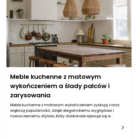
piękno na dłużej.
Meble kuchenne z matowym
wykończeniem a ślady palców i
zarysowania
Meble kuchenne z matowym wykończeniem zyskują coraz
większą popularność, dzięki eleganckiemu wyglądowi i
nowoczesnemu stylowi, który doskonale wpisuje się w
różnorodne aranżacje wnętrz. Jednym z najczęstszych pytań,
które pojawiają się w kontekście tych mebli, jest ich podatność
na ślady palców. Warto zauważyć, że w porównaniu do mebli