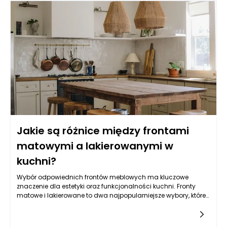
o połyskującej powierzchni, meble kuchenne Rzeszów z
matowym wykończeniem w znacznie mniejszym stopniu
przyciągają brud i odciski palców. W matowych frontach
mniej uwidaczniają się wszelkie zanieczyszczenia, co czyni je
bardziej praktycznymi w codziennym użytkowaniu. Mimo to,
nie są całkowicie odporne na zabrudzenia. W szczególności
powierzchnie wykazujące trudności w czyszczeniu mogą być
bardziej podatne na plamienie w przypadku użycia tłustych
lub ostrych substancji. Dlatego kluczowe jest regularne dbanie
o czystość mebli, aby zachować ich estetyczny wygląd na
dłużej.
Jakie są różnice między frontami
matowymi a lakierowanymi w
kuchni?
Wybór odpowiednich frontów meblowych ma kluczowe
znaczenie dla estetyki oraz funkcjonalności kuchni. Fronty
matowe i lakierowane to dwa najpopularniejsze wybory, które
różnią się pod względem wykończenia, trwałości oraz
dostosowania do różnych stylów wnętrzarskich. Fronty
matowe, charakteryzujące się satynowym wykończeniem, są