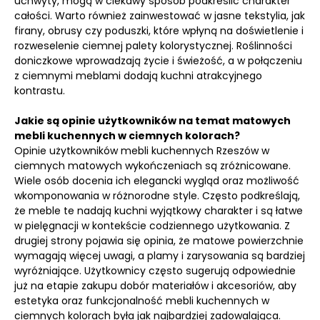
uchwyty, mogą w ciekawy sposób podkreślić charakter
całości. Warto również zainwestować w jasne tekstylia, jak
firany, obrusy czy poduszki, które wpłyną na doświetlenie i
rozweselenie ciemnej palety kolorystycznej. Roślinności
doniczkowe wprowadzają życie i świeżość, a w połączeniu
z ciemnymi meblami dodają kuchni atrakcyjnego
kontrastu.
Jakie są opinie użytkowników na temat matowych
mebli kuchennych w ciemnych kolorach?
Opinie użytkowników mebli kuchennych Rzeszów w
ciemnych matowych wykończeniach są zróżnicowane.
Wiele osób docenia ich elegancki wygląd oraz możliwość
wkomponowania w różnorodne style. Często podkreślają,
że meble te nadają kuchni wyjątkowy charakter i są łatwe
w pielęgnacji w kontekście codziennego użytkowania. Z
drugiej strony pojawia się opinia, że matowe powierzchnie
wymagają więcej uwagi, a plamy i zarysowania są bardziej
wyróżniające. Użytkownicy często sugerują odpowiednie
już na etapie zakupu dobór materiałów i akcesoriów, aby
estetyka oraz funkcjonalność mebli kuchennych w
ciemnych kolorach była jak najbardziej zadowalająca.