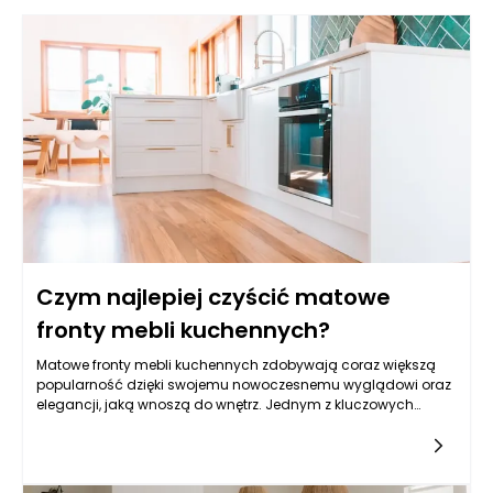
Czym najlepiej czyścić matowe
fronty mebli kuchennych?
Matowe fronty mebli kuchennych zdobywają coraz większą
popularność dzięki swojemu nowoczesnemu wyglądowi oraz
elegancji, jaką wnoszą do wnętrz. Jednym z kluczowych
aspektów, które wpływają na ich atrakcyjność, jest estetyka,
której nie powinno się zakłócać poprzez niewłaściwe sposoby
czyszczenia. Warto zwrócić uwagę na to, czym najlepiej
pielęgnować matowe powierzchnie, by zachowały one swoje