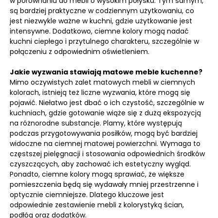
w porównaniu do mebli o wysokim połysku. Tym samym,
są bardziej praktyczne w codziennym użytkowaniu, co
jest niezwykle ważne w kuchni, gdzie użytkowanie jest
intensywne. Dodatkowo, ciemne kolory mogą nadać
kuchni ciepłego i przytulnego charakteru, szczególnie w
połączeniu z odpowiednim oświetleniem.
Jakie wyzwania stawiają matowe meble kuchenne?
Mimo oczywistych zalet matowych mebli w ciemnych
kolorach, istnieją też liczne wyzwania, które mogą się
pojawić. Niełatwo jest dbać o ich czystość, szczególnie w
kuchniach, gdzie gotowanie wiąże się z dużą ekspozycją
na różnorodne substancje. Plamy, które występują
podczas przygotowywania posiłków, mogą być bardziej
widoczne na ciemnej matowej powierzchni. Wymaga to
częstszej pielęgnacji i stosowania odpowiednich środków
czyszczących, aby zachować ich estetyczny wygląd.
Ponadto, ciemne kolory mogą sprawiać, że większe
pomieszczenia będą się wydawały mniej przestrzenne i
optycznie ciemniejsze. Dlatego kluczowe jest
odpowiednie zestawienie mebli z kolorystyką ścian,
podłóg oraz dodatków.