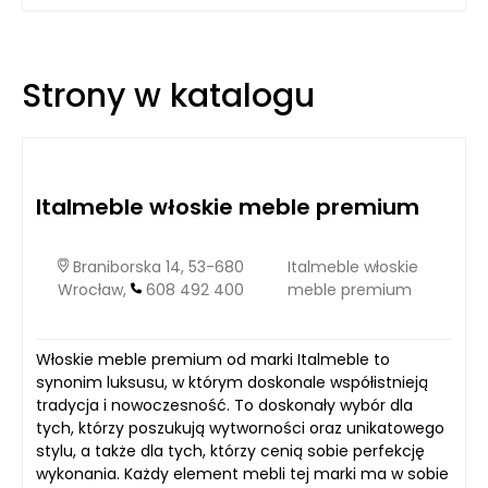
często preferowane przez osoby, które szukają stonowanej
elegancji. Z drugiej strony, fronty lakierowane, które posiadają
wysoki połysk, dodają nowoczesnego blasku i można je
spotkać w wielu współczesnych aranżacjach. Wybór
Strony w katalogu
pomiędzy tymi dwoma typami frontów powinien być dobrze
przemyślany, ponieważ wpływa na ogólny odbiór całego
wnętrza, a także na codzienne użytkowanie mebli kuchennych
Rzeszów.
Italmeble włoskie meble premium
Braniborska 14, 53-680
Italmeble włoskie
Wrocław,
608 492 400
meble premium
Włoskie meble premium od marki Italmeble to
synonim luksusu, w którym doskonale współistnieją
tradycja i nowoczesność. To doskonały wybór dla
tych, którzy poszukują wytworności oraz unikatowego
stylu, a także dla tych, którzy cenią sobie perfekcję
wykonania. Każdy element mebli tej marki ma w sobie