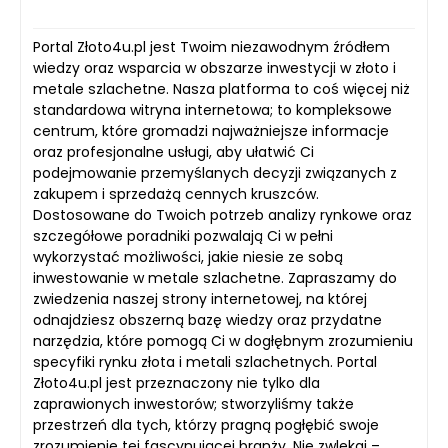
Portal Złoto4u.pl jest Twoim niezawodnym źródłem
wiedzy oraz wsparcia w obszarze inwestycji w złoto i
metale szlachetne. Nasza platforma to coś więcej niż
standardowa witryna internetowa; to kompleksowe
centrum, które gromadzi najważniejsze informacje
oraz profesjonalne usługi, aby ułatwić Ci
podejmowanie przemyślanych decyzji związanych z
zakupem i sprzedażą cennych kruszców.
Dostosowane do Twoich potrzeb analizy rynkowe oraz
szczegółowe poradniki pozwalają Ci w pełni
wykorzystać możliwości, jakie niesie ze sobą
inwestowanie w metale szlachetne. Zapraszamy do
zwiedzenia naszej strony internetowej, na której
odnajdziesz obszerną bazę wiedzy oraz przydatne
narzędzia, które pomogą Ci w dogłębnym zrozumieniu
specyfiki rynku złota i metali szlachetnych. Portal
Złoto4u.pl jest przeznaczony nie tylko dla
zaprawionych inwestorów; stworzyliśmy także
przestrzeń dla tych, którzy pragną pogłębić swoje
zrozumienie tej fascynującej branży. Nie zwlekaj –