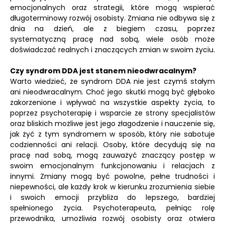
emocjonalnych oraz strategii, które mogą wspierać
długoterminowy rozwój osobisty. Zmiana nie odbywa się z
dnia na dzień, ale z biegiem czasu, poprzez
systematyczną pracę nad sobą, wiele osób może
doświadczać realnych i znaczących zmian w swoim życiu.
Czy syndrom DDA jest stanem nieodwracalnym?
Warto wiedzieć, że syndrom DDA nie jest czymś stałym
ani nieodwracalnym. Choć jego skutki mogą być głęboko
zakorzenione i wpływać na wszystkie aspekty życia, to
poprzez psychoterapię i wsparcie ze strony specjalistów
oraz bliskich możliwe jest jego złagodzenie i nauczenie się,
jak żyć z tym syndromem w sposób, który nie sabotuje
codzienności ani relacji. Osoby, które decydują się na
pracę nad sobą, mogą zauważyć znaczący postęp w
swoim emocjonalnym funkcjonowaniu i relacjach z
innymi. Zmiany mogą być powolne, pełne trudności i
niepewności, ale każdy krok w kierunku zrozumienia siebie
i swoich emocji przybliża do lepszego, bardziej
spełnionego życia. Psychoterapeuta, pełniąc rolę
przewodnika, umożliwia rozwój osobisty oraz otwiera