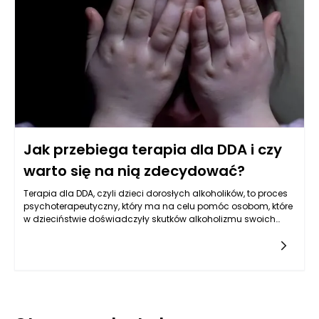
na ile zdołają odnaleźć się w relacjach międzyludzkich.
Jak przebiega terapia dla DDA i czy
warto się na nią zdecydować?
Terapia dla DDA, czyli dzieci dorosłych alkoholików, to proces
psychoterapeutyczny, który ma na celu pomóc osobom, które
w dzieciństwie doświadczyły skutków alkoholizmu swoich
rodziców. Ciężar tego doświadczenia często wpływa na
sposób, w jaki takie osoby postrzegają siebie oraz swoje
relacje z innymi. Psychoterapeuta, pracując z DDA, odnosi się
do wielu aspektów życia pacjenta, aby zapewnić mu wsparcie
oraz narzędzia do radzenia sobie z traumą i trudnościami
emocjonalnymi. Proces ten jest indywidualny, dostosowany
do potrzeb każdej osoby, a jego przebieg może się różnić w