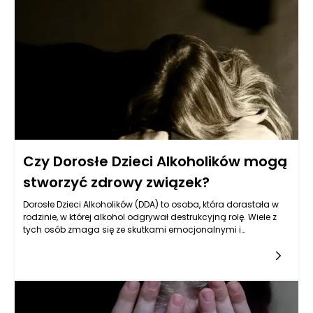
wpływ na rozwój emocjonalny DDA, co skutkuje specyficznymi
mechanizmami obronnymi oraz strategią radzenia sobie w
dorosłym życiu. DDA niejednokrotnie stają przed wyzwaniami,
które wymagają od nich poszukiwania skutecznych metod
radzenia sobie ze stresem oraz regulacji emocji, by móc
funkcjonować w złożonym świecie dorosłości.
Czy Dorosłe Dzieci Alkoholików mogą
stworzyć zdrowy związek?
Dorosłe Dzieci Alkoholików (DDA) to osoba, która dorastała w
rodzinie, w której alkohol odgrywał destrukcyjną rolę. Wiele z
tych osób zmaga się ze skutkami emocjonalnymi i
psychologicznymi bycia wychowanym w takim środowisku. Z
tego powodu pojawia się pytanie, czy osoby te mają szansę
na stworzenie zdrowego związku w dorosłym życiu.
Odpowiedź na to pytanie jest zdecydowanie pozytywna, choć
wymaga szeregu działań i transformacji. Wiele zależy od
tego, jak dobrze DDA potrafią zrozumieć swoją przeszłość oraz