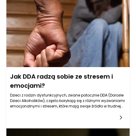
Jak DDA radzą sobie ze stresem i
emocjami?
Dzieci z rodzin dysfunkcyjnych, zwane potocznie DDA (Dorosłe
Dzieci Alkoholików), często borykają się z różnymi wyzwaniami
emocjonalnymi i stresem, które mają swoje źródło w trudnej
atmosferze domowej, w jakiej dorastały. Z tego względu, ich
sposób radzenia sobie z emocjami oraz sytuacjami
stresowymi jest często inny niż u osób wychowanych w
zdrowych rodzinach. Psychologowie i psychoterapeuci
podkreślają, że doświadczenia z dzieciństwa mają trwały