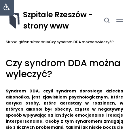
Szpitale Rzeszów -
strony www
Strona główna
›
Poradnik
›
Czy syndrom DDA można wyleczyć?
Czy syndrom DDA można
wyleczyć?
Syndrom DDA, czyli syndrom dorosłego dziecka
alkoholika, jest zjawiskiem psychologicznym, które
dotyka osoby, które dorastały w rodzinach, w
których alkohol był obecny, często w negatywny
sposób wpływając na ich życie emocjonalne i relacje
interpersonalne.
Osoby z tym syndromem zmagają
się z licznych problemami, takimi jak niskie poczucie