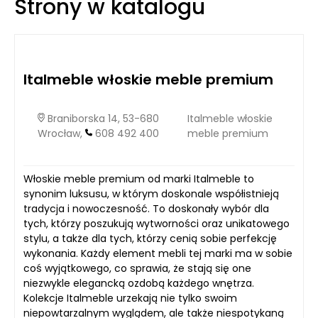
Strony w katalogu
zależności od metody terapeutycznej oraz charakterystyki
problemów, z jakimi zmaga się klient.
Italmeble włoskie meble premium
Braniborska 14, 53-680
Italmeble włoskie
Wrocław,
608 492 400
meble premium
Włoskie meble premium od marki Italmeble to
synonim luksusu, w którym doskonale współistnieją
tradycja i nowoczesność. To doskonały wybór dla
tych, którzy poszukują wytworności oraz unikatowego
stylu, a także dla tych, którzy cenią sobie perfekcję
wykonania. Każdy element mebli tej marki ma w sobie
coś wyjątkowego, co sprawia, że stają się one
niezwykle elegancką ozdobą każdego wnętrza.
Kolekcje Italmeble urzekają nie tylko swoim
niepowtarzalnym wyglądem, ale także niespotykaną