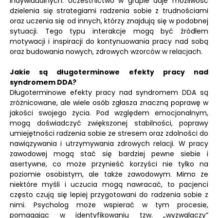
indywidualnych. Uczestnictwo w grupie daje możliwość
dzielenia się strategiami radzenia sobie z trudnościami
oraz uczenia się od innych, którzy znajdują się w podobnej
sytuacji. Tego typu interakcje mogą być źródłem
motywacji i inspiracji do kontynuowania pracy nad sobą
oraz budowania nowych, zdrowych wzorców w relacjach.
Jakie są długoterminowe efekty pracy nad
syndromem DDA?
Długoterminowe efekty pracy nad syndromem DDA są
zróżnicowane, ale wiele osób zgłasza znaczną poprawę w
jakości swojego życia. Pod względem emocjonalnym,
mogą doświadczyć zwiększonej stabilności, poprawy
umiejętności radzenia sobie ze stresem oraz zdolności do
nawiązywania i utrzymywania zdrowych relacji. W pracy
zawodowej mogą stać się bardziej pewne siebie i
asertywne, co może przynieść korzyści nie tylko na
poziomie osobistym, ale także zawodowym. Mimo że
niektóre myśli i uczucia mogą nawracać, to pacjenci
często czują się lepiej przygotowani do radzenia sobie z
nimi. Psycholog może wspierać w tym procesie,
pomagając w identyfikowaniu tzw. „wyzwalaczy”