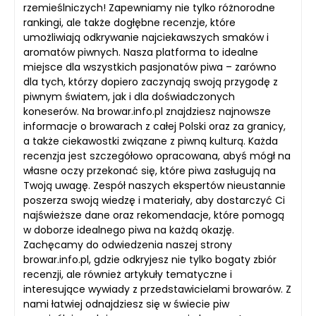
rzemieślniczych! Zapewniamy nie tylko różnorodne
rankingi, ale także dogłębne recenzje, które
umożliwiają odkrywanie najciekawszych smaków i
aromatów piwnych. Nasza platforma to idealne
miejsce dla wszystkich pasjonatów piwa – zarówno
dla tych, którzy dopiero zaczynają swoją przygodę z
piwnym światem, jak i dla doświadczonych
koneserów. Na browar.info.pl znajdziesz najnowsze
informacje o browarach z całej Polski oraz za granicy,
a także ciekawostki związane z piwną kulturą. Każda
recenzja jest szczegółowo opracowana, abyś mógł na
własne oczy przekonać się, które piwa zasługują na
Twoją uwagę. Zespół naszych ekspertów nieustannie
poszerza swoją wiedzę i materiały, aby dostarczyć Ci
najświeższe dane oraz rekomendacje, które pomogą
w doborze idealnego piwa na każdą okazję.
Zachęcamy do odwiedzenia naszej strony
browar.info.pl, gdzie odkryjesz nie tylko bogaty zbiór
recenzji, ale również artykuły tematyczne i
interesujące wywiady z przedstawicielami browarów. Z
nami łatwiej odnajdziesz się w świecie piw