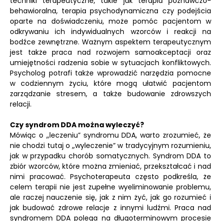
techniki terapeutyczne, takie jak terapia poznawczo-
behawioralna, terapia psychodynamiczna czy podejścia
oparte na doświadczeniu, może pomóc pacjentom w
odkrywaniu ich indywidualnych wzorców i reakcji na
bodźce zewnętrzne. Ważnym aspektem terapeutycznym
jest także praca nad rozwojem samoakceptacji oraz
umiejętności radzenia sobie w sytuacjach konfliktowych.
Psycholog potrafi także wprowadzić narzędzia pomocne
w codziennym życiu, które mogą ułatwić pacjentom
zarządzanie stresem, a także budowanie zdrowszych
relacji.
Czy syndrom DDA można wyleczyć?
Mówiąc o „leczeniu” syndromu DDA, warto zrozumieć, że
nie chodzi tutaj o „wyleczenie” w tradycyjnym rozumieniu,
jak w przypadku chorób somatycznych. Syndrom DDA to
zbiór wzorców, które można zmieniać, przekształcać i nad
nimi pracować. Psychoterapeuta często podkreśla, że
celem terapii nie jest zupełne wyeliminowanie problemu,
ale raczej nauczenie się, jak z nim żyć, jak go rozumieć i
jak budować zdrowe relacje z innymi ludźmi. Praca nad
syndromem DDA polega na długoterminowym procesie