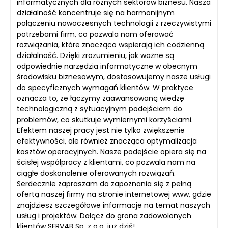
informatycznych dla różnych sektorów biznesu. Nasza
działalność koncentruje się na harmonijnym
połączeniu nowoczesnych technologii z rzeczywistymi
potrzebami firm, co pozwala nam oferować
rozwiązania, które znacząco wspierają ich codzienną
działalność. Dzięki zrozumieniu, jak ważne są
odpowiednie narzędzia informatyczne w obecnym
środowisku biznesowym, dostosowujemy nasze usługi
do specyficznych wymagań klientów. W praktyce
oznacza to, że łączymy zaawansowaną wiedzę
technologiczną z sytuacyjnym podejściem do
problemów, co skutkuje wymiernymi korzyściami.
Efektem naszej pracy jest nie tylko zwiększenie
efektywności, ale również znacząca optymalizacja
kosztów operacyjnych. Nasze podejście opiera się na
ścisłej współpracy z klientami, co pozwala nam na
ciągłe doskonalenie oferowanych rozwiązań.
Serdecznie zapraszam do zapoznania się z pełną
ofertą naszej firmy na stronie internetowej www, gdzie
znajdziesz szczegółowe informacje na temat naszych
usług i projektów. Dołącz do grona zadowolonych
klientów SERV4B Sp. z o.o. już dziś!