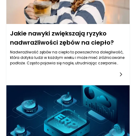
Jakie nawyki zwiększają ryzyko
nadwrażliwości zębów na ciepło?
Nadwrażliwość zębów na ciepło to powszechna dolegliwość,
która dotyka ludzi w każdym wieku i może mieć zróżnicowane
podłoże. Często pojawia się nagle, utrudniając czerpanie
przyjemności z codziennych posiłków czy napojów. Jej rozwój
związany jest zarówno z indywidualnymi predyspozycjami,
jak i – w dużej mierze – z codziennymi nawykami, które
powtarzamy przez lata. Wpływ na zdrowie zębów mają nie
tylko oczywiste błędy w higienie jamy ustnej, ale także styl
życia, dieta, używki oraz reakcje na stres. Warto bliżej przyjrzeć
się, które przyzwyczajenia przyczyniają się do tego problemu,
by lepiej zrozumieć mechanizmy powstawania
nadwrażliwości i skuteczniej jej zapobiegać.