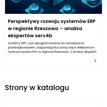
Perspektywy rozwoju systemów ERP
w regionie Rzeszowa – analiza
ekspertów serv4b
Systemy ERP, czyli oprogramowanie do zarządzania
przedsiębiorstwem, odgrywają kluczową rolę w efektywnym
funkcjonowaniu firm w regionie Rzeszowa. Z analizy ekspertów
z serv4b wynika, że obecnie obserwujemy dynamiczny rozwój
tych systemów, który jest napędzany przez kilka kluczowych
czynników. Przede wszystkim, rosnąca konkurencja na rynku
oraz potrzeba efektywności operacyjnej sprawiają, że
przedsiębiorstwa coraz chętniej inwestują w nowoczesne
rozwiązania. W szczególności małe i średnie firmy
dostrzegają korzyści płynące z automatyzacji procesów, co
Strony w katalogu
przyczynia się do ich szybszego wzrostu.