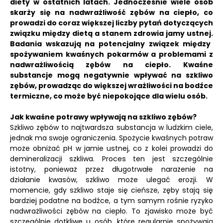
diety w ostatnich latach.
Jednocześnie wiele osób
skarży się na nadwrażliwość zębów na ciepło, co
prowadzi do coraz większej liczby pytań dotyczących
związku między dietą a stanem zdrowia jamy ustnej.
Badania wskazują na potencjalny związek między
spożywaniem kwaśnych pokarmów a problemami z
nadwrażliwością zębów na ciepło.
Kwaśne
substancje mogą negatywnie wpływać na szkliwo
zębów, prowadząc do większej wrażliwości na bodźce
termiczne, co może być niepokojące dla wielu osób.
Jak kwaśne potrawy wpływają na szkliwo zębów?
Szkliwo zębów to najtwardsza substancja w ludzkim ciele,
jednak ma swoje ograniczenia. Spożycie kwaśnych potraw
może obniżać pH w jamie ustnej, co z kolei prowadzi do
demineralizacji szkliwa. Proces ten jest szczególnie
istotny, ponieważ przez długotrwałe narażenie na
działanie kwasów, szkliwo może ulegać erozji. W
momencie, gdy szkliwo staje się cieńsze, zęby stają się
bardziej podatne na bodźce, a tym samym rośnie ryzyko
nadwrażliwości zębów na ciepło. To zjawisko może być
szczególnie dotkliwe u osób, które regularnie spożywają