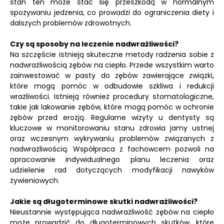
stan ten może stać się przeszkodą w normalnym
spożywaniu jedzenia, co prowadzi do ograniczenia diety i
dalszych problemów zdrowotnych.
Czy są sposoby na leczenie nadwrażliwości?
Na szczęście istnieją skuteczne metody radzenia sobie z
nadwrażliwością zębów na ciepło. Przede wszystkim warto
zainwestować w pasty do zębów zawierające związki,
które mogą pomóc w odbudowie szkliwa i redukcji
wrażliwości. Istnieją również procedury stomatologiczne,
takie jak lakowanie zębów, które mogą pomóc w ochronie
zębów przed erozją. Regularne wizyty u dentysty są
kluczowe w monitorowaniu stanu zdrowia jamy ustnej
oraz wczesnym wykrywaniu problemów związanych z
nadwrażliwością. Współpraca z fachowcem pozwoli na
opracowanie indywidualnego planu leczenia oraz
udzielenie rad dotyczących modyfikacji nawyków
żywieniowych.
Jakie są długoterminowe skutki nadwrażliwości?
Nieustannie występująca nadwrażliwość zębów na ciepło
może prowadzić do długoterminowych skutków, które