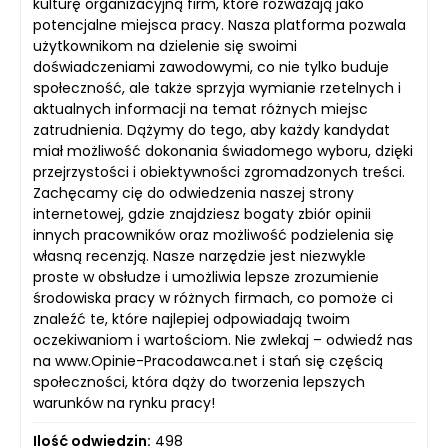
kulturę organizacyjną firm, które rozważają jako
potencjalne miejsca pracy. Nasza platforma pozwala
użytkownikom na dzielenie się swoimi
doświadczeniami zawodowymi, co nie tylko buduje
społeczność, ale także sprzyja wymianie rzetelnych i
aktualnych informacji na temat różnych miejsc
zatrudnienia. Dążymy do tego, aby każdy kandydat
miał możliwość dokonania świadomego wyboru, dzięki
przejrzystości i obiektywności zgromadzonych treści.
Zachęcamy cię do odwiedzenia naszej strony
internetowej, gdzie znajdziesz bogaty zbiór opinii
innych pracowników oraz możliwość podzielenia się
własną recenzją. Nasze narzędzie jest niezwykle
proste w obsłudze i umożliwia lepsze zrozumienie
środowiska pracy w różnych firmach, co pomoże ci
znaleźć te, które najlepiej odpowiadają twoim
oczekiwaniom i wartościom. Nie zwlekaj – odwiedź nas
na www.Opinie-Pracodawca.net i stań się częścią
społeczności, która dąży do tworzenia lepszych
warunków na rynku pracy!
Ilość odwiedzin:
498