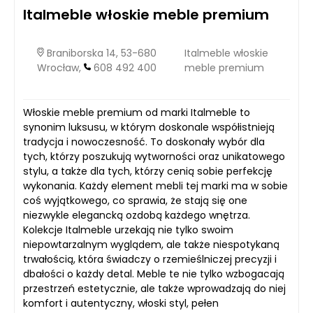
Italmeble włoskie meble premium
Braniborska 14, 53-680
Italmeble włoskie
Wrocław,
608 492 400
meble premium
Włoskie meble premium od marki Italmeble to
synonim luksusu, w którym doskonale współistnieją
tradycja i nowoczesność. To doskonały wybór dla
tych, którzy poszukują wytworności oraz unikatowego
stylu, a także dla tych, którzy cenią sobie perfekcję
wykonania. Każdy element mebli tej marki ma w sobie
coś wyjątkowego, co sprawia, że stają się one
niezwykle elegancką ozdobą każdego wnętrza.
Kolekcje Italmeble urzekają nie tylko swoim
niepowtarzalnym wyglądem, ale także niespotykaną
trwałością, która świadczy o rzemieślniczej precyzji i
dbałości o każdy detal. Meble te nie tylko wzbogacają
przestrzeń estetycznie, ale także wprowadzają do niej
komfort i autentyczny, włoski styl, pełen