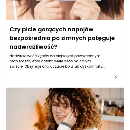
Czy picie gorących napojów
bezpośrednio po zimnych potęguje
nadwrażliwość?
Nadwrażliwość zębów na ciepło jest powszechnym
problemem, który dotyka wiele osób na całym
świecie. Obejmuje ona uczucie bólu lub dyskomfortu
występującego przy spożywaniu gorących napojów lub
potraw, zwłaszcza po wcześniejszym spożyciem
zimnych. Wielu ludzi zastanawia się, czy nawyk picia
gorących napojów bezpośrednio po zimnych potęguje ten
problem. Odpowiedź na to pytanie jest złożona i wymaga
analizy kilku czynników wpływających na nadwrażliwość
zębów oraz mechanizmów, które mogą prowadzić do
nasilenia objawów.