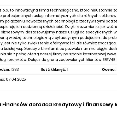
 z o.o. to innowacyjna firma technologiczna, która nieustannie
e profesjonalnych usług informatycznych dla różnych sektorów b
m połączeniu nowoczesnych technologii z rzeczywistymi potrze
spierają ich codzienną działalność. Dzięki zrozumieniu, jak w
 biznesowym, dostosowujemy nasze usługi do specyficznych wy
ną wiedzę technologiczną z sytuacyjnym podejściem do probl
cy jest nie tylko zwiększenie efektywności, ale również znacząc
 na ścisłej współpracy z klientami, co pozwala nam na ciągłe d
nia się z pełną ofertą naszej firmy na stronie internetowej www
ug i projektów. Dołącz do grona zadowolonych klientów SERV4B Sp.
edzin:
1283
Ilość kliknięć:
1
Ocena:
ia: 07.04.2025
 Finansów doradca kredytowy i finansowy 