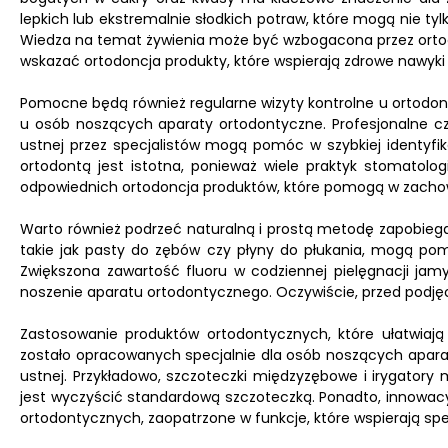
lepkich lub ekstremalnie słodkich potraw, które mogą nie tyl
Wiedza na temat żywienia może być wzbogacona przez ortod
wskazać ortodoncja produkty, które wspierają zdrowe nawyki
Pomocne będą również regularne wizyty kontrolne u ortodon
u osób noszących aparaty ortodontyczne. Profesjonalne c
ustnej przez specjalistów mogą pomóc w szybkiej identyfik
ortodontą jest istotna, ponieważ wiele praktyk stomatolo
odpowiednich ortodoncja produktów, które pomogą w zachow
Warto również podrzeć naturalną i prostą metodę zapobiegani
takie jak pasty do zębów czy płyny do płukania, mogą pomó
Zwiększona zawartość fluoru w codziennej pielęgnacji jam
noszenie aparatu ortodontycznego. Oczywiście, przed podjęci
Zastosowanie produktów ortodontycznych, które ułatwiają 
zostało opracowanych specjalnie dla osób noszących aparaty
ustnej. Przykładowo, szczoteczki międzyzębowe i irygatory
jest wyczyścić standardową szczoteczką. Ponadto, innowacy
ortodontycznych, zaopatrzone w funkcje, które wspierają sp