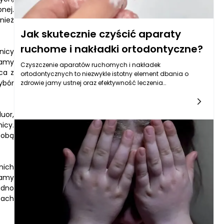
nej.
nież
Jak skutecznie czyścić aparaty
ruchome i nakładki ortodontyczne?
nicy
jamy
Czyszczenie aparatów ruchomych i nakładek
ca z
ortodontycznych to niezwykle istotny element dbania o
ybór
zdrowie jamy ustnej oraz efektywność leczenia
ortodontycznego. Medycyna stomatologiczna, w tym
ortodoncja, wprowadza różnorodne produkty, które mają na
celu zarówno poprawę funkcji zgryzu, jak i estetyki uśmiechu.
uor,
W miarę jak rośnie popularność ortodoncji, pojawiają się
icy.
także nowe wyzwania związane z utrzymaniem higieny tych
sobą
ortodontycznych produktów. Właściwe czyszczenie
aparatów ruchomych oraz nakładek ortodontycznych może
zapobiegać nieprzyjemnym zapachom, infekcjom oraz
różnym problemom zdrowotnym związanym z jamą ustną.
nich
jamy
udno
tach