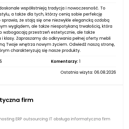
oskonale współistnieją tradycja i nowoczesność. To
ylu, a także dla tych, którzy cenią sobie perfekcję
sprawia, że stają się one niezwykle elegancką ozdobą
lnym wyglądem, ale także niespotykaną trwałością, która
lko wzbogacają przestrzeń estetycznie, ale także
a i klasy. Zapraszamy do odkrywania pełnej oferty mebli
atchną Twoje wnętrza nowym życiem. Odwiedź naszą stronę,
órym charakteryzują się nasze produkty.
5
Komentarzy:
1
Ostatnia wizyta: 06.08.2026
tyczna firm
hosting ERP outsourcing IT obsługa informatyczna firm