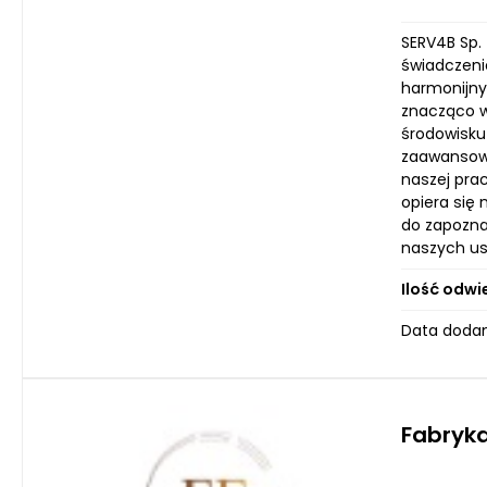
SERV4B Sp.
świadczeni
harmonijny
znacząco w
środowisku
zaawansowa
naszej pra
opiera się
do zapozna
naszych usł
Ilość odwi
Data dodan
Fabryka