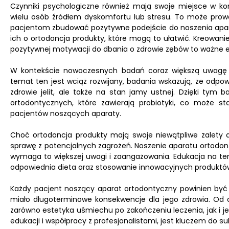
Czynniki psychologiczne również mają swoje miejsce w ko
wielu osób źródłem dyskomfortu lub stresu. To może pro
pacjentom zbudować pozytywne podejście do noszenia aparat
ich o ortodoncja produkty, które mogą to ułatwić. Kreowan
pozytywnej motywacji do dbania o zdrowie zębów to ważne 
W kontekście nowoczesnych badań coraz większą uwagę z
temat ten jest wciąż rozwijany, badania wskazują, że odpo
zdrowie jelit, ale także na stan jamy ustnej. Dzięki ty
ortodontycznych, które zawierają probiotyki, co może 
pacjentów noszących aparaty.
Choć ortodoncja produkty mają swoje niewątpliwe zalety dl
sprawę z potencjalnych zagrożeń. Noszenie aparatu ortodont
wymaga to większej uwagi i zaangażowania. Edukacja na tem
odpowiednia dieta oraz stosowanie innowacyjnych produktó
Każdy pacjent noszący aparat ortodontyczny powinien być ś
miało długoterminowe konsekwencje dla jego zdrowia. Od 
zarówno estetyka uśmiechu po zakończeniu leczenia, jak i j
edukacji i współpracy z profesjonalistami, jest kluczem do s