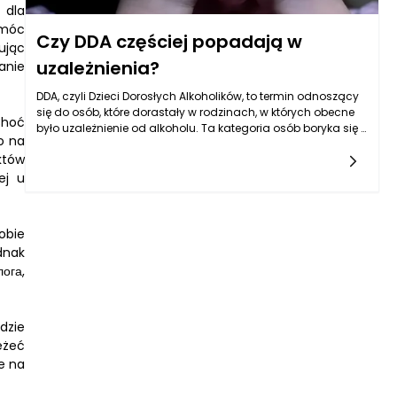
 dla
omóc
Czy DDA częściej popadają w
ując
uzależnienia?
anie
DDA, czyli Dzieci Dorosłych Alkoholików, to termin odnoszący
się do osób, które dorastały w rodzinach, w których obecne
Choć
było uzależnienie od alkoholu. Ta kategoria osób boryka się z
o na
wieloma trudnościami emocjonalnymi oraz
któw
behawioralnymi, które mogą wpływać na ich przyszłe życie,
w tym na ryzyko popadania w uzależnienia. Badania
ej u
wskazują, że DDA mogą być bardziej podatne na rozwijanie
uzależnień, niż osoby, które nie doświadczyły takiego
dzieciństwa. Istnieje wiele czynników, które przyczyniają się
obie
do tego zjawiska, a pomoc psychoterapeuty lub psychologa
dnak
w zrozumieniu i pracy nad tymi problemami może być
ога,
kluczowa dla przezwyciężenia trudności i zapobiegania
uzależnieniom.
dzie
eżeć
e na