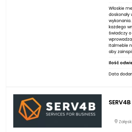
Włoskie me
doskonały w
wykonania.
każdego wn
świadczy o 
wprowadzają
Italmeble 
aby zainsp
Ilość odwi
Data dodan
SERV4B 
Załęsk