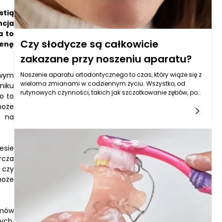
stią
ncja
a to
Czy słodycze są całkowicie
ienę
zakazane przy noszeniu aparatu?
owym
Noszenie aparatu ortodontycznego to czas, który wiąże się z
wieloma zmianami w codziennym życiu. Wszystko, od
niku
rutynowych czynności, takich jak szczotkowanie zębów, po
o to
zmiany w diecie, musi być dostosowane do nowej
może
sytuacji. Wśród wielu pytań, które pojawiają się w umyśle
e na
osób leczonych ortodontycznie, jedno z najczęstszych
dotyczy słodyczy. W związku z tym, wielokrotnie podnoszona
jest kwestia, czy można je spożywać, a jeśli tak, to w jakich
ilościach i jakie rodzaje są najbezpieczniejsze dla pacjentów
esie
noszących aparat. Ortodoncja produkty w tej kwestii stają
rcza
się kluczowym elementem, który warto szczegółowo
 czy
przeanalizować.
może
rmów
ych,