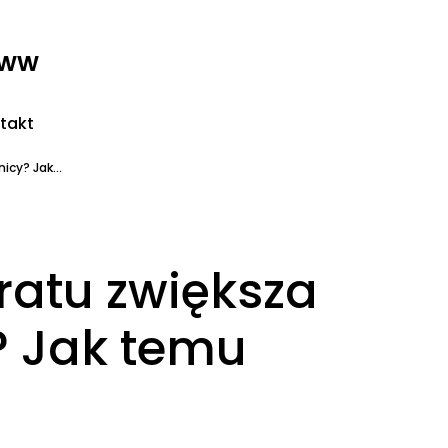
www
takt
cy? Jak...
ratu zwiększa
? Jak temu