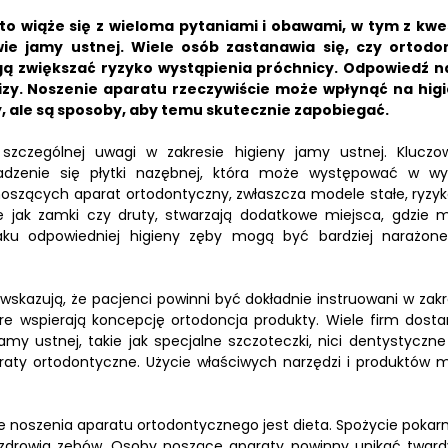
o wiąże się z wieloma pytaniami i obawami, w tym z kwe
ie jamy ustnej.
Wiele osób zastanawia się, czy ortodo
ą zwiększać ryzyko wystąpienia próchnicy.
Odpowiedź n
izy. Noszenie aparatu rzeczywiście może wpłynąć na hig
, ale są sposoby, aby temu skutecznie zapobiegać.
 szczególnej uwagi w zakresie higieny jamy ustnej. Klucz
adzenie się płytki nazębnej, która może występować w wy
oszących aparat ortodontyczny, zwłaszcza modele stałe, ryzyk
e jak zamki czy druty, stwarzają dodatkowe miejsca, gdzie 
raku odpowiedniej higieny zęby mogą być bardziej narażon
 wskazują, że pacjenci powinni być dokładnie instruowani w zakr
e wspierają koncepcję ortodoncja produkty. Wiele firm dosta
amy ustnej, takie jak specjalne szczoteczki, nici dentystyczne
ty ortodontyczne. Użycie właściwych narzędzi i produktów 
e noszenia aparatu ortodontycznego jest dieta. Spożycie poka
zdrowia zębów. Osoby noszące aparaty powinny unikać tward