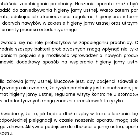
ntekście zapobiegania próchnicy. Noszenie aparatu może być
wadzić do zaniedbywania higieny jamy ustnej. Warto zatem p
u, edukując ich o konieczności regularnej higieny oraz inform
ie dobrych nawyków w zakresie higieny jamy ustnej oraz utrzym
elementy procesu ortodontycznego.
wraca się na rolę probiotyków w zapobieganiu próchnicy. 
wiednie szczepy bakterii probiotycznych mogą wpłynąć nie tylk
m badaniom pojawia się możliwość wprowadzenia nowych produ
stanowić dodatkowy sposób na wspieranie higieny jamy ustn
a zdrowia jamy ustnej, kluczowe jest, aby pacjenci zdawali s
ycznego nie oznacza, że ryzyko próchnicy jest nieuchronne, je
at higieny jamy ustnej, regularne wizyty kontrolne u stomatол
w ortodontycznych mogą znacznie zredukować to ryzyko.
wiadomy, że to, jak będzie dbał o zęby w trakcie leczenia, bę
odpowiedniej pielęgnacji w czasie noszenia aparatu mogą zal
ego zdrowie. Aktywne podejście do dbałości o jamę ustną, opart
ukcesu.