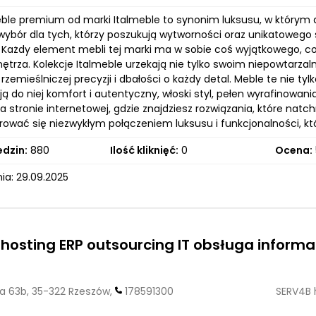
ble premium od marki Italmeble to synonim luksusu, w którym d
ybór dla tych, którzy poszukują wytworności oraz unikatowego st
 Każdy element mebli tej marki ma w sobie coś wyjątkowego, co 
ętrza. Kolekcje Italmeble urzekają nie tylko swoim niepowtarza
rzemieślniczej precyzji i dbałości o każdy detal. Meble te nie ty
 do niej komfort i autentyczny, włoski styl, pełen wyrafinowani
na stronie internetowej, gdzie znajdziesz rozwiązania, które n
irować się niezwykłym połączeniem luksusu i funkcjonalności, kt
edzin:
880
Ilość kliknięć:
0
Ocena:
ia: 29.09.2025
hosting ERP outsourcing IT obsługa informa
a 63b, 35-322 Rzeszów,
178591300
SERV4B 