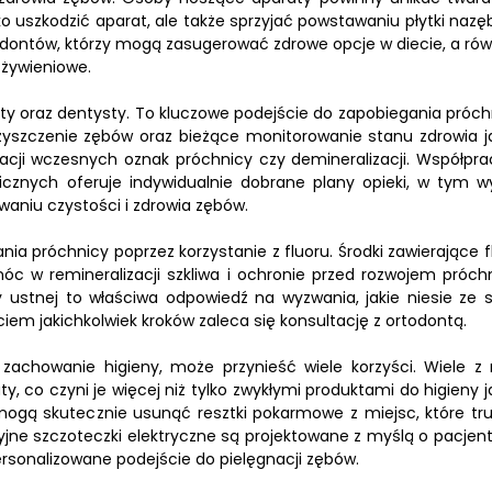
ko uszkodzić aparat, ale także sprzyjać powstawaniu płytki nazęb
ontów, którzy mogą zasugerować zdrowe opcje w diecie, a rów
 żywieniowe.
ty oraz dentysty. To kluczowe podejście do zapobiegania próch
zyszczenie zębów oraz bieżące monitorowanie stanu zdrowia 
acji wczesnych oznak próchnicy czy demineralizacji. Współpra
gicznych oferuje indywidualnie dobrane plany opieki, w tym w
aniu czystości i zdrowia zębów.
a próchnicy poprzez korzystanie z fluoru. Środki zawierające fl
c w remineralizacji szkliwa i ochronie przed rozwojem próchn
y ustnej to właściwa odpowiedź na wyzwania, jakie niesie ze 
em jakichkolwiek kroków zaleca się konsultację z ortodontą.
zachowanie higieny, może przynieść wiele korzyści. Wiele z 
, co czyni je więcej niż tylko zwykłymi produktami do higieny 
 mogą skutecznie usunąć resztki pokarmowe z miejsc, które tr
jne szczoteczki elektryczne są projektowane z myślą o pacjen
ersonalizowane podejście do pielęgnacji zębów.