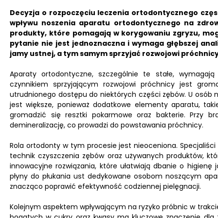
Decyzja o rozpoczęciu leczenia ortodontycznego częst
wpływu noszenia aparatu ortodontycznego na zdrow
produkty, które pomagają w korygowaniu zgryzu, mog
pytanie nie jest jednoznaczna i wymaga głębszej anal
jamy ustnej, a tym samym sprzyjać rozwojowi próchnicy
Aparaty ortodontyczne, szczególnie te stałe, wymagają
czynnikiem sprzyjającym rozwojowi próchnicy jest grom
utrudnionego dostępu do niektórych części zębów. U osób n
jest większe, ponieważ dodatkowe elementy aparatu, taki
gromadzić się resztki pokarmowe oraz bakterie. Przy b
demineralizację, co prowadzi do powstawania próchnicy.
Rola ortodonty w tym procesie jest nieoceniona. Specjaliści
technik czyszczenia zębów oraz używanych produktów, któr
innowacyjne rozwiązania, które ułatwiają dbanie o higienę j
płyny do płukania ust dedykowane osobom noszącym apara
znacząco poprawić efektywność codziennej pielęgnacji.
Kolejnym aspektem wpływającym na ryzyko próbnic w trakci
bogatych w cukry oraz kwasy ma kluczowe znaczenie dla 