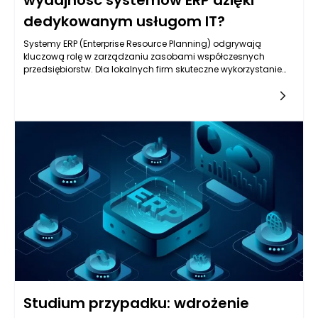
wydajność systemów ERP dzięki
dedykowanym usługom IT?
Systemy ERP (Enterprise Resource Planning) odgrywają
kluczową rolę w zarządzaniu zasobami współczesnych
przedsiębiorstw. Dla lokalnych firm skuteczne wykorzystanie
systemów ERP może stanowić ogromną przewagę
konkurencyjną. Dedykowane usługi IT mogą, w znaczący
sposób, przyczynić się do poprawy wydajności tych
systemów. Firmy, które wdrażają dedykowane rozwiązania IT,
mogą zyskać elastyczność, szybkość adaptacji oraz
wsparcie dla procesów biznesowych, co w rezultacie
przekłada się na ich rozwój i zwiększenie efektywności
operacyjnej.
Studium przypadku: wdrożenie