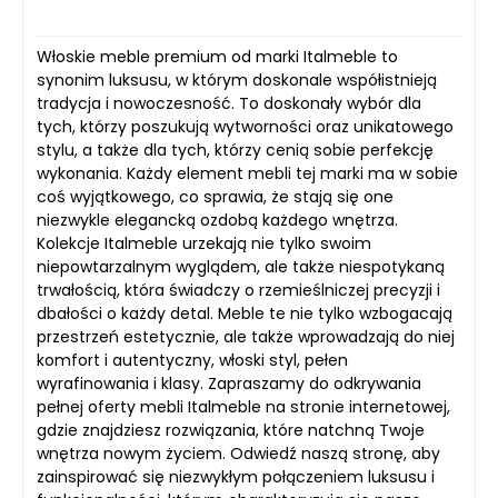
Włoskie meble premium od marki Italmeble to
synonim luksusu, w którym doskonale współistnieją
tradycja i nowoczesność. To doskonały wybór dla
tych, którzy poszukują wytworności oraz unikatowego
stylu, a także dla tych, którzy cenią sobie perfekcję
wykonania. Każdy element mebli tej marki ma w sobie
coś wyjątkowego, co sprawia, że stają się one
niezwykle elegancką ozdobą każdego wnętrza.
Kolekcje Italmeble urzekają nie tylko swoim
niepowtarzalnym wyglądem, ale także niespotykaną
trwałością, która świadczy o rzemieślniczej precyzji i
dbałości o każdy detal. Meble te nie tylko wzbogacają
przestrzeń estetycznie, ale także wprowadzają do niej
komfort i autentyczny, włoski styl, pełen
wyrafinowania i klasy. Zapraszamy do odkrywania
pełnej oferty mebli Italmeble na stronie internetowej,
gdzie znajdziesz rozwiązania, które natchną Twoje
wnętrza nowym życiem. Odwiedź naszą stronę, aby
zainspirować się niezwykłym połączeniem luksusu i