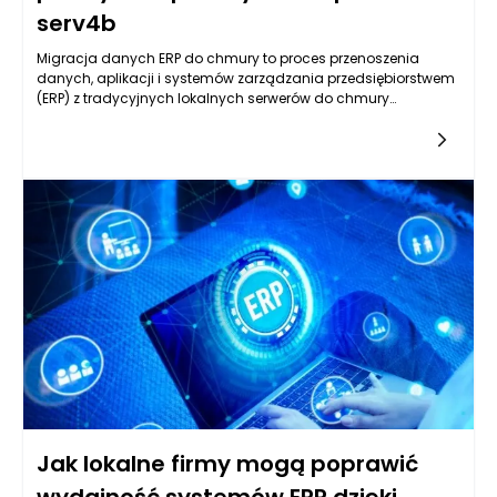
serv4b
Migracja danych ERP do chmury to proces przenoszenia
danych, aplikacji i systemów zarządzania przedsiębiorstwem
(ERP) z tradycyjnych lokalnych serwerów do chmury
obliczeniowej. W praktyce oznacza to, że firmy decydują się
na przeniesienie kluczowych komponentów swojego systemu
ERP do rozwiązań chmurowych, co oferuje szereg korzyści,
takich jak zwiększona elastyczność, łatwiejszy dostęp do
danych, a także obniżenie kosztów związanych z
zarządzaniem infrastrukturą IT. Migracja do chmury nie jest
jedynie technologicznym krokiem, lecz strategiczną decyzją,
która może wpłynąć na transformację całej organizacji.
Jak lokalne firmy mogą poprawić