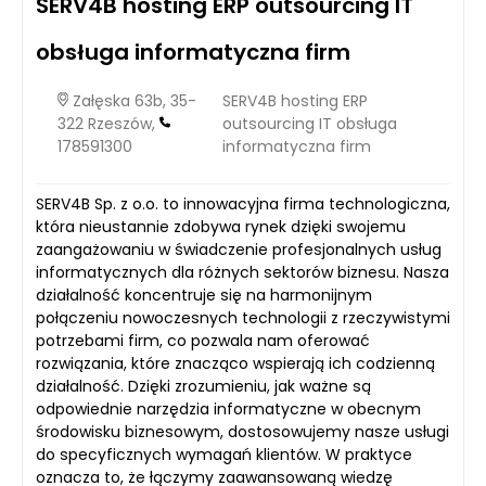
SERV4B hosting ERP outsourcing IT
obsługa informatyczna firm
Załęska 63b, 35-
SERV4B hosting ERP
322 Rzeszów,
outsourcing IT obsługa
178591300
informatyczna firm
SERV4B Sp. z o.o. to innowacyjna firma technologiczna,
która nieustannie zdobywa rynek dzięki swojemu
zaangażowaniu w świadczenie profesjonalnych usług
informatycznych dla różnych sektorów biznesu. Nasza
działalność koncentruje się na harmonijnym
połączeniu nowoczesnych technologii z rzeczywistymi
potrzebami firm, co pozwala nam oferować
rozwiązania, które znacząco wspierają ich codzienną
działalność. Dzięki zrozumieniu, jak ważne są
odpowiednie narzędzia informatyczne w obecnym
środowisku biznesowym, dostosowujemy nasze usługi
do specyficznych wymagań klientów. W praktyce
oznacza to, że łączymy zaawansowaną wiedzę