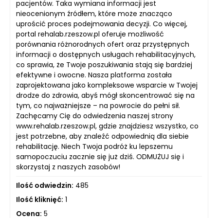
pacjentów. Taka wymiana informacji jest
nieocenionym źródłem, które może znacząco
uprościć proces podejmowania decyzji. Co więcej,
portal rehalab.rzeszow.pl oferuje możliwość
porównania różnorodnych ofert oraz przystępnych
informacji o dostępnych usługach rehabilitacyjnych,
co sprawia, że Twoje poszukiwania stają się bardziej
efektywne i owocne. Nasza platforma została
zaprojektowana jako kompleksowe wsparcie w Twojej
drodze do zdrowia, abyś mógł skoncentrować się na
tym, co najważniejsze – na powrocie do pełni sił.
Zachęcamy Cię do odwiedzenia naszej strony
www.rehalab.rzeszow.pl, gdzie znajdziesz wszystko, co
jest potrzebne, aby znaleźć odpowiednią dla siebie
rehabilitację. Niech Twoja podróż ku lepszemu
samopoczuciu zacznie się już dziś. ODMUŻUJ się i
skorzystaj z naszych zasobów!
Ilość odwiedzin:
485
Ilość kliknięć:
1
Ocena:
5