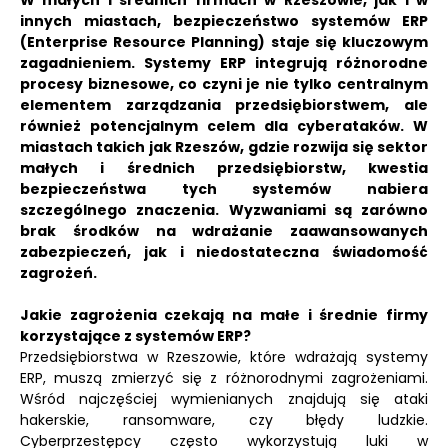
W małych i średnich firmach w Rzeszowie, jak i w
innych miastach, bezpieczeństwo systemów ERP
(Enterprise Resource Planning) staje się kluczowym
zagadnieniem.
Systemy ERP integrują różnorodne
procesy biznesowe, co czyni je nie tylko centralnym
elementem zarządzania przedsiębiorstwem, ale
również potencjalnym celem dla cyberataków.
W
miastach takich jak Rzeszów, gdzie rozwija się sektor
małych i średnich przedsiębiorstw, kwestia
bezpieczeństwa tych systemów nabiera
szczególnego znaczenia.
Wyzwaniami są zarówno
brak środków na wdrażanie zaawansowanych
zabezpieczeń, jak i niedostateczna świadomość
zagrożeń.
Jakie zagrożenia czekają na małe i średnie firmy
korzystające z systemów ERP?
Przedsiębiorstwa w Rzeszowie, które wdrażają systemy
ERP, muszą zmierzyć się z różnorodnymi zagrożeniami.
Wśród najczęściej wymienianych znajdują się ataki
hakerskie, ransomware, czy błędy ludzkie.
Cyberprzestępcy często wykorzystują luki w