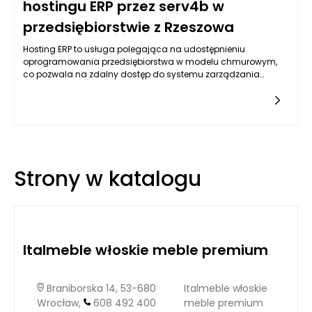
hostingu ERP przez serv4b w
przedsiębiorstwie z Rzeszowa
Hosting ERP to usługa polegająca na udostępnieniu
oprogramowania przedsiębiorstwa w modelu chmurowym,
co pozwala na zdalny dostęp do systemu zarządzania
zasobami przedsiębiorstwa. Dzięki takiemu rozwiązaniu, firmy
mogą skorzystać z zaawansowanych funkcji ERP bez potrzeby
inwestowania w drogie infrastruktury IT. To wyjątkowe
podejście staje się coraz bardziej popularne wśród
przedsiębiorstw, które pragną poprawić swoją procesy
zarządzania, zwiększyć elastyczność operacyjną oraz
obniżyć koszty funkcjonowania. Przykładowe wdrożenie
Strony w katalogu
hostingu ERP przez firmę serv4b w jednym z rzeszowskich
przedsiębiorstw pokazuje, jak takie rozwiązanie może
zrewolucjonizować sposób działania firmy.
Italmeble włoskie meble premium
Braniborska 14, 53-680
Italmeble włoskie
Wrocław,
608 492 400
meble premium