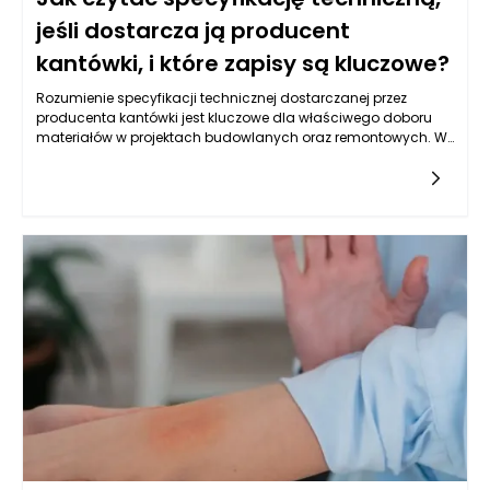
jeśli dostarcza ją producent
kantówki, i które zapisy są kluczowe?
Rozumienie specyfikacji technicznej dostarczanej przez
producenta kantówki jest kluczowe dla właściwego doboru
materiałów w projektach budowlanych oraz remontowych. W
procesie planowania i realizacji inwestycji, precyzyjne
informacje na temat właściwości użytych materiałów mogą
znacząco wpłynąć na trwałość i bezpieczeństwo
konstrukcji. Specyfikacja ta zazwyczaj zawiera szereg
istotnych informacji, które powinny być brane pod uwagę przy
dokonaniu zakupu i zastosowaniu kantówki.