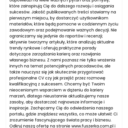
odpowiedzi na wiele ważnych pytań oraz pomysły,
które zainspirują Cię do dalszego rozwoju i osiągania
sukcesów. Jakość publikowanych treści stawiamy na
pierwszym miejscu, by dostarczyć użytkownikom
materiałów, które będą pomocne w codziennym życiu
zawodowym oraz podejmowanie ważnych decyzji. Nie
ograniczamy się jedynie do raportów i recenzji;
aktywnie tworzymy artykuły, które analizują aktualne
trendy rynkowe i oferują praktyczne porady
dotyczące zarządzania karierą oraz rozwijania
własnego biznesu. Z nami poznasz nie tylko wrażenia
innych na temat potencjalnych pracodawców, ale
także nauczysz się jak skutecznie przygotować
profesjonalne CV czy jak przejść przez rozmowę
kwalifikacyjną z sukcesem. Chcemy być Twoim
nieocenionym wsparciem w dążeniu do kariery
marzeń, dlatego nieustannie aktualizujemy nasze
zasoby, aby dostarczać najnowsze informacje i
inspiracje. Zachęcamy Cię do odwiedzenia naszego
portalu, gdzie znajdziesz wszystko, co może ułatwić Ci
zrozumienie fascynującego świata pracy i biznesu.
Odkryj naszą ofertę na stronie www.fuszerka.com.pl i