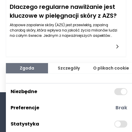
Dlaczego regularne nawilżanie jest
kluczowe w pielęgnacji skóry z AZS?
Atopowe zapalenie skóry (AZS) jest przewlekłą, zapalną
chorobą skóry, która wpływa na jakość życia milionów ludzi
na całym świecie. Jednym z najważniejszych aspektów
pielęgnacji skóry z AZS jest regularne nawilżanie, które pełni
kluczową rolę w zarządzaniu objawami tej choroby. Skóra
osób cierpiących na AZS jest wyjątkowo wrażliwa, osłabiona i
skłonna do problemów, dlatego też nawilżanie staje się
elementarnym działaniem, które warto stosować codziennie.
Produkty na AZS, które oferują efektywne nawilżenie, wspierają
Zgoda
Szczegóły
O plikach cookie
naturalną barierę ochronną skóry, zapobiegając jej dalszemu
uszkodzeniu i podrażnieniu.
Niezbędne
Preferencje
Brak
O nas
Kontakt
Statystyka
Polityka prywatności