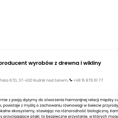
producent wyrobów z drewna i wikliny
ńska 67D, 37-420 Rudnik nad Sanem,
+48 15 876 61 77
rmie z pasją dążymy do stworzenia harmonijnej relacji między c
k, powstaje z myślą o zachowaniu równowagi w świecie przyrody. 
lokalne ekosystemy, stawiając na różnorodność biologiczną. Kar
ty przyciągające ptaki; to bezpieczne przystanie, w których mog