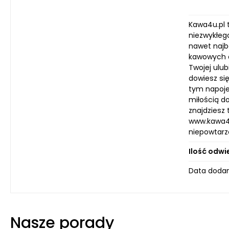
Kawa4u.pl 
niezwykłeg
nawet najb
kawowych a
Twojej ulub
dowiesz si
tym napojem
miłością d
znajdziesz 
www.kawa4u
niepowtarz
Ilość odwi
Data dodan
Nasze porady