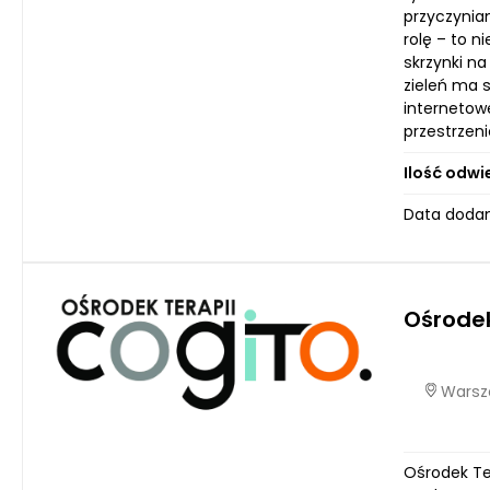
przyczynia
rolę – to n
skrzynki na
zieleń ma s
internetow
przestrzeni
Ilość odwi
Data dodan
Ośrodek
Warsza
Ośrodek Te