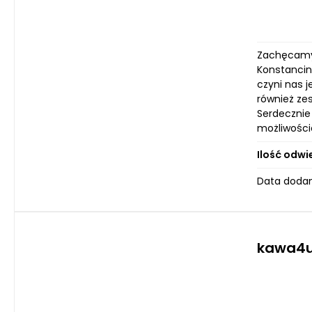
Zachęcamy 
Konstancin
czyni nas j
również ze
Serdecznie
możliwości
Ilość odwi
Data dodan
kawa4u