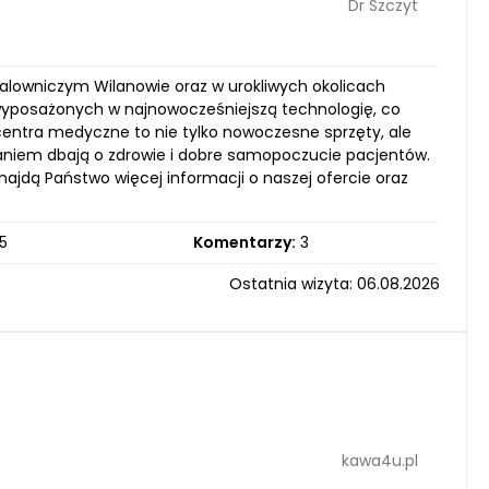
Dr Szczyt
malowniczym Wilanowie oraz w urokliwych okolicach
wyposażonych w najnowocześniejszą technologię, co
 centra medyczne to nie tylko nowoczesne sprzęty, ale
waniem dbają o zdrowie i dobre samopoczucie pacjentów.
ajdą Państwo więcej informacji o naszej ofercie oraz
5
Komentarzy:
3
Ostatnia wizyta: 06.08.2026
kawa4u.pl