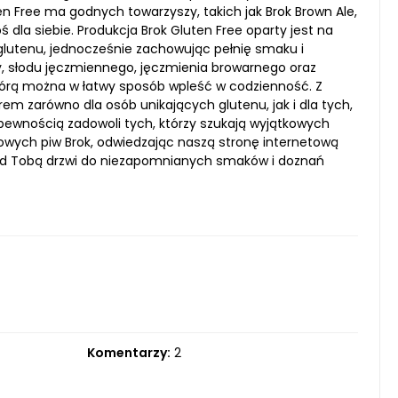
en Free ma godnych towarzyszy, takich jak Brok Brown Ale,
oś dla siebie. Produkcja Brok Gluten Free oparty jest na
lutenu, jednocześnie zachowując pełnię smaku i
, słodu jęczmiennego, jęczmienia browarnego oraz
, którą można w łatwy sposób wpleść w codzienność. Z
em zarówno dla osób unikających glutenu, jak i dla tych,
pewnością zadowoli tych, którzy szukają wyjątkowych
nowych piw Brok, odwiedzając naszą stronę internetową
zed Tobą drzwi do niezapomnianych smaków i doznań
Komentarzy:
2