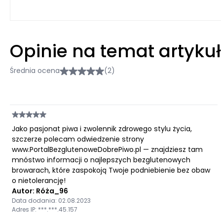
Opinie na temat artyku
Średnia ocena
(2)
Jako pasjonat piwa i zwolennik zdrowego stylu życia,
szczerze polecam odwiedzenie strony
www.PortalBezglutenoweDobrePiwo.pl — znajdziesz tam
mnóstwo informacji o najlepszych bezglutenowych
browarach, które zaspokoją Twoje podniebienie bez obaw
o nietolerancję!
Autor: Róża_96
Data dodania: 02.08.2023
Adres IP: ***.***.45.157