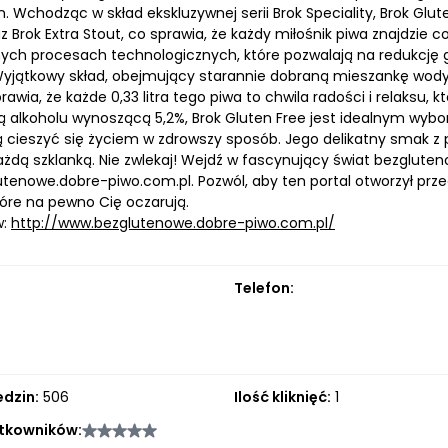
Wchodząc w skład ekskluzywnej serii Brok Speciality, Brok Glut
az Brok Extra Stout, co sprawia, że każdy miłośnik piwa znajdzie c
ch procesach technologicznych, które pozwalają na redukcję g
yjątkowy skład, obejmujący starannie dobraną mieszankę wody
rawia, że każde 0,33 litra tego piwa to chwila radości i relaksu
 alkoholu wynoszącą 5,2%, Brok Gluten Free jest idealnym wybor
ą cieszyć się życiem w zdrowszy sposób. Jego delikatny smak z 
ażdą szklanką. Nie zwlekaj! Wejdź w fascynujący świat bezglute
tenowe.dobre-piwo.com.pl. Pozwól, aby ten portal otworzył pr
tóre na pewno Cię oczarują.
w:
http://www.bezglutenowe.dobre-piwo.com.pl/
Telefon:
edzin:
506
Ilość kliknięć:
1
tkowników: