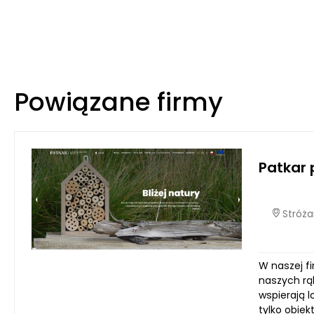
Powiązane firmy
Patkar 
Stróża
W naszej fi
naszych rą
wspierają 
tylko obiek