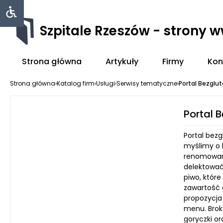
Szpitale Rzeszów - strony 
Strona główna
Artykuły
Firmy
Kon
Strona główna
›
Katalog firm
›
Usługi
›
Serwisy tematyczne
›
Portal Bezglu
Portal 
Portal bezg
myślimy o 
renomowany
delektować
piwo, które
zawartość 
propozycja 
menu. Brok
goryczki o