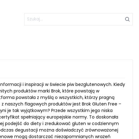
formacji i inspiracji w świecie piw bezglutenowych. Kiedy
itych produktów marki Brok, które powstają w
tforma powstała z myślą o wszystkich, którzy pragną
z naszych flagowych produktów jest Brok Gluten Free –
czyni je tak wyjątkowym? Przede wszystkim jego niska
ertyfikat spełniający europejskie normy. To doskonała
wiej podejść do diety i zredukować gluten w codziennym
. Podczas degustacji można doświadczyć zrównoważonej
lutenowe mogą dostarczać niezapomnianych wrażeń