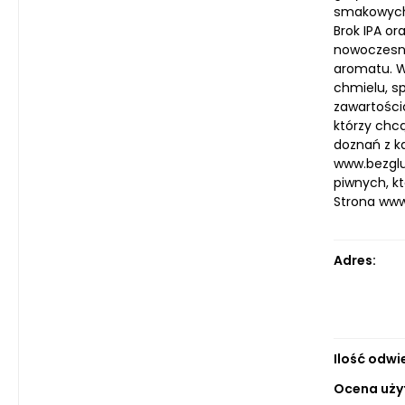
smakowych. 
Brok IPA or
nowoczesny
aromatu. W
chmielu, sp
zawartością
którzy chc
doznań z k
www.bezglu
piwnych, k
Strona ww
Adres:
Ilość odwi
Ocena uży