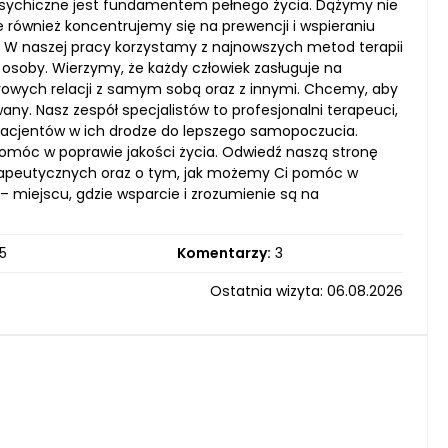
e psychiczne jest fundamentem pełnego życia. Dążymy nie
 również koncentrujemy się na prewencji i wspieraniu
 naszej pracy korzystamy z najnowszych metod terapii
osoby. Wierzymy, że każdy człowiek zasługuje na
rowych relacji z samym sobą oraz z innymi. Chcemy, aby
ny. Nasz zespół specjalistów to profesjonalni terapeuci,
 pacjentów w ich drodze do lepszego samopoczucia.
 pomóc w poprawie jakości życia. Odwiedź naszą stronę
erapeutycznych oraz o tym, jak możemy Ci pomóc w
– miejscu, gdzie wsparcie i zrozumienie są na
5
Komentarzy:
3
Ostatnia wizyta: 06.08.2026