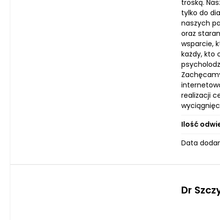
troską. Na
tylko do d
naszych pa
oraz stara
wsparcie, 
każdy, kto 
psycholodz
Zachęcamy 
internetow
realizacji 
wyciągnięci
Ilość odwi
Data dodan
Dr Szcz