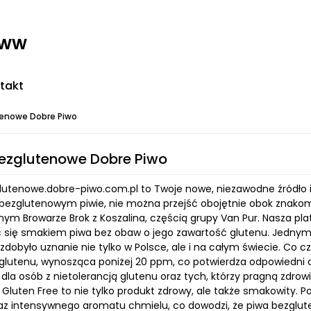
www
takt
tenowe Dobre Piwo
Bezglutenowe Dobre Piwo
lutenowe.dobre-piwo.com.pl to Twoje nowe, niezawodne źródło in
bezglutenowym piwie, nie można przejść obojętnie obok znakom
m Browarze Brok z Koszalina, częścią grupy Van Pur. Nasza pla
 się smakiem piwa bez obaw o jego zawartość glutenu. Jednym 
 zdobyło uznanie nie tylko w Polsce, ale i na całym świecie. Co 
glutenu, wynosząca poniżej 20 ppm, co potwierdza odpowiedni c
dla osób z nietolerancją glutenu oraz tych, którzy pragną zdro
 Gluten Free to nie tylko produkt zdrowy, ale także smakowity
raz intensywnego aromatu chmielu, co dowodzi, że piwa bezg