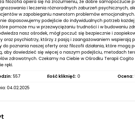
sza filozofia opiera się na zrozumieniu, że dobre samopoczuci
iagnozowania i leczenia różnorodnych zaburzeń psychicznych, ale
cjentów w zapobieganiu nawrotom problemów emocjonalnych. W
nnie dopasowujemy podejście do indywidualnych potrzeb każdej 
które pomoże mu w przezwyciężaniu trudności i w budowaniu zd
odwiedza nasz ośrodek, mógł poczuć się bezpiecznie i zaopiekowa
y oraz psychiatrzy, którzy z pasją i zaangażowaniem wspierają
do poznania naszej oferty oraz filozofii działania, które mogą
ą, aby dowiedzieć się więcej o naszym podejściu, metodach t
celów zdrowotnych. Czekamy na Ciebie w Ośrodku Terapii Cogito 
e ręki.
edzin:
557
Ilość kliknięć:
0
Ocena:
ia: 04.02.2025
yt