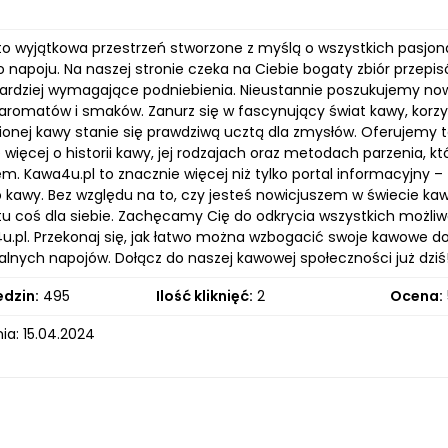
to wyjątkowa przestrzeń stworzone z myślą o wszystkich pasjonat
o napoju. Na naszej stronie czeka na Ciebie bogaty zbiór przep
ardziej wymagające podniebienia. Nieustannie poszukujemy now
romatów i smaków. Zanurz się w fascynujący świat kawy, korzyst
ionej kawy stanie się prawdziwą ucztą dla zmysłów. Oferujemy ta
ę więcej o historii kawy, jej rodzajach oraz metodach parzenia,
. Kawa4u.pl to znacznie więcej niż tylko portal informacyjny – 
o kawy. Bez względu na to, czy jesteś nowicjuszem w świecie
tu coś dla siebie. Zachęcamy Cię do odkrycia wszystkich możliw
.pl. Przekonaj się, jak łatwo można wzbogacić swoje kawowe do
alnych napojów. Dołącz do naszej kawowej społeczności już dziś
edzin:
495
Ilość kliknięć:
2
Ocena:
ia: 15.04.2024