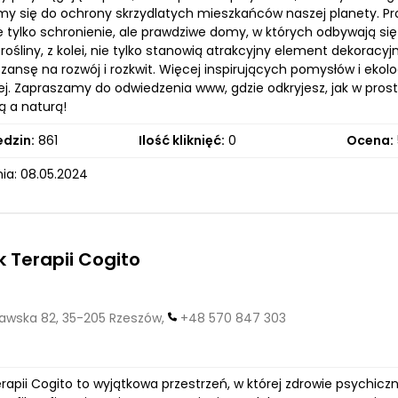
my się do ochrony skrzydlatych mieszkańców naszej planety. P
ie tylko schronienie, ale prawdziwe domy, w których odbywają si
 rośliny, z kolei, nie tylko stanowią atrakcyjny element dekoracy
zansę na rozwój i rozkwit. Więcej inspirujących pomysłów i ekol
ej. Zapraszamy do odwiedzenia www, gdzie odkryjesz, jak w pr
ą a naturą!
edzin:
861
Ilość kliknięć:
0
Ocena:
ia: 08.05.2024
 Terapii Cogito
wska 82, 35-205 Rzeszów,
+48 570 847 303
rapii Cogito to wyjątkowa przestrzeń, w której zdrowie psychicz