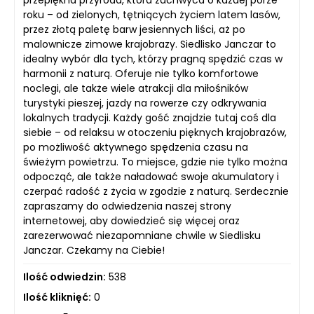
roku – od zielonych, tętniących życiem latem lasów,
przez złotą paletę barw jesiennych liści, aż po
malownicze zimowe krajobrazy. Siedlisko Janczar to
idealny wybór dla tych, którzy pragną spędzić czas w
harmonii z naturą. Oferuje nie tylko komfortowe
noclegi, ale także wiele atrakcji dla miłośników
turystyki pieszej, jazdy na rowerze czy odkrywania
lokalnych tradycji. Każdy gość znajdzie tutaj coś dla
siebie – od relaksu w otoczeniu pięknych krajobrazów,
po możliwość aktywnego spędzenia czasu na
świeżym powietrzu. To miejsce, gdzie nie tylko można
odpocząć, ale także naładować swoje akumulatory i
czerpać radość z życia w zgodzie z naturą. Serdecznie
zapraszamy do odwiedzenia naszej strony
internetowej, aby dowiedzieć się więcej oraz
zarezerwować niezapomniane chwile w Siedlisku
Janczar. Czekamy na Ciebie!
Ilość odwiedzin:
538
Ilość kliknięć:
0