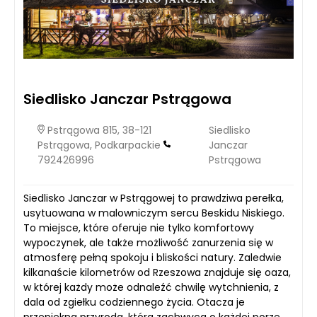
Siedlisko Janczar Pstrągowa
Pstrągowa 815, 38-121
Siedlisko
Pstrągowa, Podkarpackie
Janczar
792426996
Pstrągowa
Siedlisko Janczar w Pstrągowej to prawdziwa perełka,
usytuowana w malowniczym sercu Beskidu Niskiego.
To miejsce, które oferuje nie tylko komfortowy
wypoczynek, ale także możliwość zanurzenia się w
atmosferę pełną spokoju i bliskości natury. Zaledwie
kilkanaście kilometrów od Rzeszowa znajduje się oaza,
w której każdy może odnaleźć chwilę wytchnienia, z
dala od zgiełku codziennego życia. Otacza je
przepiękna przyroda, która zachwyca o każdej porze