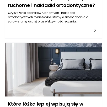
ruchome i nakładki ortodontyczne?
Czyszczenie aparatów ruchomych i nakładek
ortodontycznych to niezwykle istotny element dbania o
zdrowie jamy ustnej oraz efektywność leczenia
ortodontycznego. Medycyna stomatologiczna, w tym
ortodoncja, wprowadza różnorodne produkty, które mają na
celu zarówno poprawę funkcji zgryzu, jak i estetyki uśmiechu.
W miarę jak rośnie popularność ortodoncji, pojawiają się także
nowe wyzwania związane z utrzymaniem higieny tych
ortodontycznych produktów. Właściwe czyszczenie aparatów
ruchomych oraz nakładek ortodontycznych może
zapobiegać nieprzyjemnym zapachom, infekcjom oraz
różnym problemom zdrowotnym związanym z jamą ustną.
Które łóżka lepiej wpisują się w