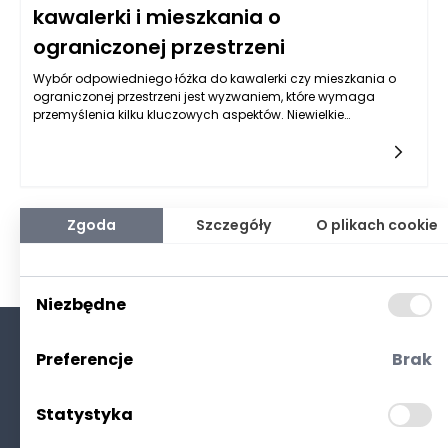
kawalerki i mieszkania o
ograniczonej przestrzeni
Wybór odpowiedniego łóżka do kawalerki czy mieszkania o
ograniczonej przestrzeni jest wyzwaniem, które wymaga
przemyślenia kilku kluczowych aspektów. Niewielkie
pomieszczenia wymagają produktywnego wykorzystania
każdego centymetra, a łóżko, jako jeden z najważniejszych
elementów wyposażenia, powinno być funkcjonalne,
estetyczne oraz komfortowe. W takich przypadkach warto
zwrócić uwagę na różne rodzaje łóżek, a także ich dodatkowe
funkcje, co pozwoli zaoszczędzić cenną przestrzeń i
Zgoda
Szczegóły
O plikach cookie
jednocześnie zapewnić właściwy poziom komfortu dla
użytkowników.
Niezbędne
Preferencje
Brak
O nas
Kontakt
Statystyka
Polityka prywatności