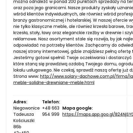
można odnaleźć w ponad 200 punktach sprzedaży na tere
oraz poza jego granicami. Nasze produkty zyskały uznanie
wśród klientów indywidualnych, ale również wśród profesj
branży gastronomicznej i hotelarskiej. W naszej ofercie wy
nie tylko klasyczne meble, ale również krzesła barowe, tr
krzesła, stoły, ławy oraz eleganckie rzeźby w drewnie i szy
reklamowe. Nasz asortyment stale się rozwija, by jak najle
odpowiadać na potrzeby klientów. Zachęcamy do odwied
naszej strony internetowej, gdzie znajdziesz pełną ofertę 
Jesteśmy gotowi spełnić Twoje oczekiwania i dostarczyć
które staną się prawdziwą ozdobą Twojego domu, ogrodu
lokalu usługowego. Nie czekaj, sprawdź naszą ofertę już dz
Strona www:
http://www.solary-dachowe.com.pl/firma/la
meble-solidne-drewniane-meble.html
Adres:
Telefon:
Niegowonice
+48 663
Mapa google:
Tadeusza
954 999
https://maps.app.goo.gl/B24NjS
Kościuszki
86b