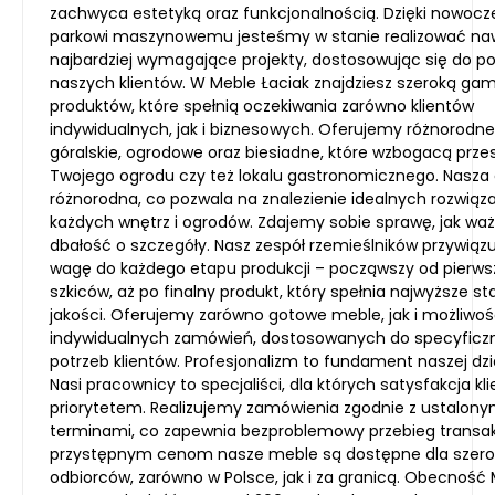
zachwyca estetyką oraz funkcjonalnością. Dzięki nowo
parkowi maszynowemu jesteśmy w stanie realizować na
najbardziej wymagające projekty, dostosowując się do p
naszych klientów. W Meble Łaciak znajdziesz szeroką ga
produktów, które spełnią oczekiwania zarówno klientów
indywidualnych, jak i biznesowych. Oferujemy różnorodn
góralskie, ogrodowe oraz biesiadne, które wzbogacą prze
Twojego ogrodu czy też lokalu gastronomicznego. Nasza o
różnorodna, co pozwala na znalezienie idealnych rozwiąz
każdych wnętrz i ogrodów. Zdajemy sobie sprawę, jak waż
dbałość o szczegóły. Nasz zespół rzemieślników przywią
wagę do każdego etapu produkcji – począwszy od pierw
szkiców, aż po finalny produkt, który spełnia najwyższe s
jakości. Oferujemy zarówno gotowe meble, jak i możliwość
indywidualnych zamówień, dostosowanych do specyficz
potrzeb klientów. Profesjonalizm to fundament naszej dzia
Nasi pracownicy to specjaliści, dla których satysfakcja kli
priorytetem. Realizujemy zamówienia zgodnie z ustalony
terminami, co zapewnia bezproblemowy przebieg transakcj
przystępnym cenom nasze meble są dostępne dla szero
odbiorców, zarówno w Polsce, jak i za granicą. Obecność 