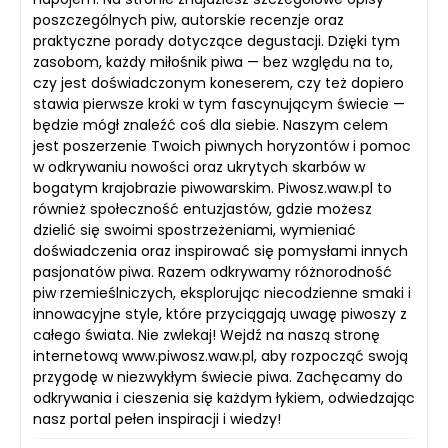
poszczególnych piw, autorskie recenzje oraz
praktyczne porady dotyczące degustacji. Dzięki tym
zasobom, każdy miłośnik piwa — bez względu na to,
czy jest doświadczonym koneserem, czy też dopiero
stawia pierwsze kroki w tym fascynującym świecie —
będzie mógł znaleźć coś dla siebie. Naszym celem
jest poszerzenie Twoich piwnych horyzontów i pomoc
w odkrywaniu nowości oraz ukrytych skarbów w
bogatym krajobrazie piwowarskim. Piwosz.waw.pl to
również społeczność entuzjastów, gdzie możesz
dzielić się swoimi spostrzeżeniami, wymieniać
doświadczenia oraz inspirować się pomysłami innych
pasjonatów piwa. Razem odkrywamy różnorodność
piw rzemieślniczych, eksplorując niecodzienne smaki i
innowacyjne style, które przyciągają uwagę piwoszy z
całego świata. Nie zwlekaj! Wejdź na naszą stronę
internetową www.piwosz.waw.pl, aby rozpocząć swoją
przygodę w niezwykłym świecie piwa. Zachęcamy do
odkrywania i cieszenia się każdym łykiem, odwiedzając
nasz portal pełen inspiracji i wiedzy!