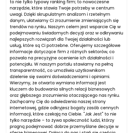
to nie tylko typowy ranking firm; to nowoczesne
narzędzie, które stawia Twoje potrzeby w centrum
uwagi. Dzięki skrupulatnym analizom i rzetelnym
danym, ułatwiamy Ci zrozumienie zmieniających się
trendów na rynku. Naszym celem jest wsparcie Cię w
podejmowaniu świadomych decyzji oraz w odkrywaniu
najlepszych rozwiązań dla Twojej działalności lub
usług, które są Ci potrzebne. Oferujemy szczegółowe
informacje dotyczące firm z różnych sektorów, co
pozwala na precyzyjne ocenienie ich działalności i
potencjału. W naszym portalu stawiamy na pełną
transparentność, co umożliwia użytkownikom
dzielenie się swoimi doświadczeniami i opiniami.
Wierzymy, że otwarta wymiana informacji jest
kluczem do budowania silnych relacji biznesowych
oraz głębszego zrozumienia otaczającego nas rynku.
Zachęcamy Cię do odwiedzenia naszej strony
internetowej, gdzie odkryjesz bogaty zasób cennych
informacji, które czekają na Ciebie. "Jak Jest" to nie
tylko narzędzie – to żywa społeczność ludzi, którzy
pragną podejmować dobrze przemyślane decyzje w
sferze biznesowej. Dołącz do nas i stań się częścią