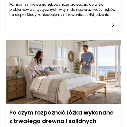
Pomijanie nitkowania zębów może prowadzić do wielu
problemów dentystycznych, w tym do nadwrażliwości zębów
na ciepło. Kiedy zaniedbujemy nitkowanie, resztki jedzenia
oraz płytka nazębna gromadzą się pomiędzy zębami. To
sprzyja rozwojowi bakterii, które mogą prowadzić do stanu
zapalnego dziąseł, a w konsekwencji do nieodwracalnych
uszkodzeń tkanek wokół zębów. Proces ten może skutkować
erozją szkliwa i odsłonięciem korzeni zębów, co z kolei
prowadzi do nadwrażliwości zębów na różne bodźce, w tym
na zmiany temperatury. Bez nitkowania nie tylko nie
eliminujemy resztek, ale także nie dostarczamy zębom i
dziąsłom niezbędnej ochrony przed chorobami dziąseł i
próchnicą.
Po czym rozpoznać łóżka wykonane
z trwałego drewna i solidnych