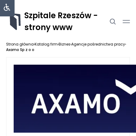
Szpitale Rzeszów -
strony www
Strona główna
›
Katalog firm
›
Biznes
›
Agencje pośrednictwa pracy
›
Axamo Sp z o o