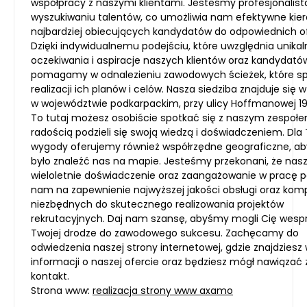
współpracy z naszymi klientami. Jesteśmy profesjonalis
wyszukiwaniu talentów, co umożliwia nam efektywne kie
najbardziej obiecujących kandydatów do odpowiednich of
Dzięki indywidualnemu podejściu, które uwzględnia unikal
oczekiwania i aspiracje naszych klientów oraz kandydató
pomagamy w odnalezieniu zawodowych ścieżek, które sp
realizacji ich planów i celów. Nasza siedziba znajduje się 
w województwie podkarpackim, przy ulicy Hoffmanowej 19 
To tutaj możesz osobiście spotkać się z naszym zespołem
radością podzieli się swoją wiedzą i doświadczeniem. Dla 
wygody oferujemy również współrzędne geograficzne, aby
było znaleźć nas na mapie. Jesteśmy przekonani, że nas
wieloletnie doświadczenie oraz zaangażowanie w pracę 
nam na zapewnienie najwyższej jakości obsługi oraz kom
niezbędnych do skutecznego realizowania projektów
rekrutacyjnych. Daj nam szansę, abyśmy mogli Cię wesp
Twojej drodze do zawodowego sukcesu. Zachęcamy do
odwiedzenia naszej strony internetowej, gdzie znajdziesz 
informacji o naszej ofercie oraz będziesz mógł nawiązać
kontakt.
Strona www:
realizacja strony www axamo