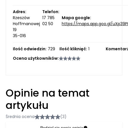
Adres:
Telefon:
Rzeszów
17 785
Mapa google:
Hoffmanowej
02 50
https://maps.app.goo.gl/uXp39P
19
35-016
Ilość odwiedzin:
729
Ilość kliknięć:
1
Komentarz
Ocena użytkowników:
Opinie na temat
artykułu
Średnia ocena
(3)
Podziel się swoją opinią