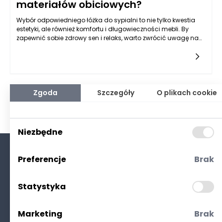
materiałów obiciowych?
Wybór odpowiedniego łóżka do sypialni to nie tylko kwestia
estetyki, ale również komfortu i długowieczności mebli. By
zapewnić sobie zdrowy sen i relaks, warto zwrócić uwagę na
wiele aspektów, które determinują jakość łóżka. Nie każda
konstrukcja zapewni najlepsze warunki do wypoczynku,
dlatego przy zakupie warto kierować się sprawdzonymi
kryteriami, które pozwolą ocenić solidność wyboru. Właściwe
łóżka z trwałego drewna i solidnych materiałów obiciowych to
inwestycja na lata. W artykule tym postaramy się naświetlić
Zgoda
Szczegóły
O plikach cookie
najważniejsze czynniki, które powinny mieć znaczenie przy
wyborze łóżka idealnego.
Niezbędne
Preferencje
Brak
O nas
Kontakt
Statystyka
Polityka prywatności
(RODO. Cookies)
Marketing
Brak