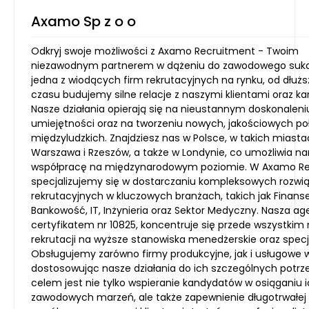
Axamo Sp z o o
Odkryj swoje możliwości z Axamo Recruitment - Twoim
niezawodnym partnerem w dążeniu do zawodowego sukc
jedna z wiodących firm rekrutacyjnych na rynku, od dłuż
czasu budujemy silne relacje z naszymi klientami oraz k
Nasze działania opierają się na nieustannym doskonaleni
umiejętności oraz na tworzeniu nowych, jakościowych p
międzyludzkich. Znajdziesz nas w Polsce, w takich miasta
Warszawa i Rzeszów, a także w Londynie, co umożliwia n
współpracę na międzynarodowym poziomie. W Axamo R
specjalizujemy się w dostarczaniu kompleksowych rozwi
rekrutacyjnych w kluczowych branżach, takich jak Finanse
Bankowość, IT, Inżynieria oraz Sektor Medyczny. Nasza age
certyfikatem nr 10825, koncentruje się przede wszystkim
rekrutacji na wyższe stanowiska menedżerskie oraz specj
Obsługujemy zarówno firmy produkcyjne, jak i usługowe w
dostosowując nasze działania do ich szczególnych potr
celem jest nie tylko wspieranie kandydatów w osiąganiu 
zawodowych marzeń, ale także zapewnienie długotrwałej