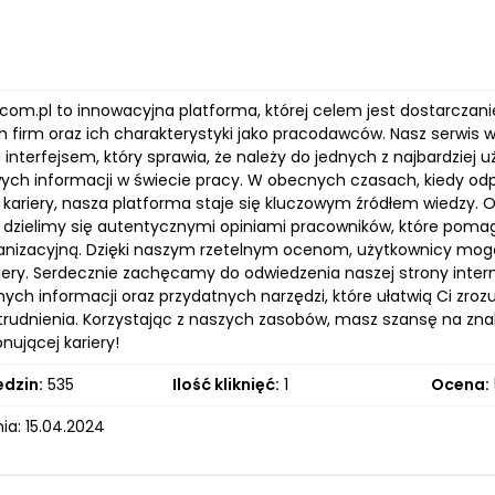
com.pl to innowacyjna platforma, której celem jest dostarczani
 firm oraz ich charakterystyki jako pracodawców. Nasz serwis w
interfejsem, który sprawia, że należy do jednych z najbardziej
ych informacji w świecie pracy. W obecnych czasach, kiedy 
u kariery, nasza platforma staje się kluczowym źródłem wiedzy. 
ż dzielimy się autentycznymi opiniami pracowników, które poma
ganizacyjną. Dzięki naszym rzetelnym ocenom, użytkownicy m
riery. Serdecznie zachęcamy do odwiedzenia naszej strony inter
nych informacji oraz przydatnych narzędzi, które ułatwią Ci zr
trudnienia. Korzystając z naszych zasobów, masz szansę na zna
nującej kariery!
edzin:
535
Ilość kliknięć:
1
Ocena:
ia: 15.04.2024