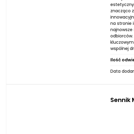
estetyczny
znacząco zw
innowacyjn
na stronie
najnowsze 
odbiorców.
kluczowym 
wspólnej dr
Ilość odwi
Data dodan
Sennik 