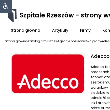
Szpitale Rzeszów - strony 
Strona główna
Artykuły
Firmy
Kon
Strona główna
›
Katalog firm
›
Biznes
›
Agencje pośrednictwa pracy
›
Adec
Adecco
Adecco to 
procesach z
zdobyć czo
szerokiemu
warunków n
siedzibie 
odnaleźć s
jak i stał
także outs