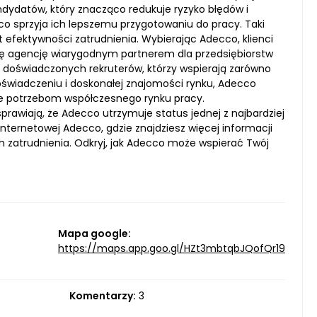
dydatów, który znacząco redukuje ryzyko błędów i
co sprzyja ich lepszemu przygotowaniu do pracy. Taki
t efektywności zatrudnienia. Wybierając Adecco, klienci
i tę agencję wiarygodnym partnerem dla przedsiębiorstw
z doświadczonych rekruterów, którzy wspierają zarówno
doświadczeniu i doskonałej znajomości rynku, Adecco
ce potrzebom współczesnego rynku pracy.
awiają, że Adecco utrzymuje status jednej z najbardziej
ternetowej Adecco, gdzie znajdziesz więcej informacji
h zatrudnienia. Odkryj, jak Adecco może wspierać Twój
Mapa google:
https://maps.app.goo.gl/HZt3mbtqbJQofQr19
Komentarzy:
3