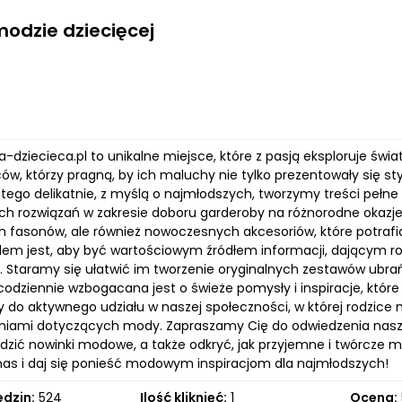
modzie dziecięcej
-dziecieca.pl to unikalne miejsce, które z pasją eksploruje świa
ców, którzy pragną, by ich maluchy nie tylko prezentowały się st
tego delikatnie, z myślą o najmłodszych, tworzymy treści pełne 
ch rozwiązań w zakresie doboru garderoby na różnorodne okazje. 
h fasonów, ale również nowoczesnych akcesoriów, które potraf
em jest, aby być wartościowym źródłem informacji, dającym 
. Staramy się ułatwić im tworzenie oryginalnych zestawów ubrań
codziennie wzbogacana jest o świeże pomysły i inspiracje, któr
do aktywnego udziału w naszej społeczności, w której rodzice 
niami dotyczących mody. Zapraszamy Cię do odwiedzenia nasze
edzić nowinki modowe, a także odkryć, jak przyjemne i twórcze m
nas i daj się ponieść modowym inspiracjom dla najmłodszych!
edzin:
524
Ilość kliknięć:
1
Ocena: