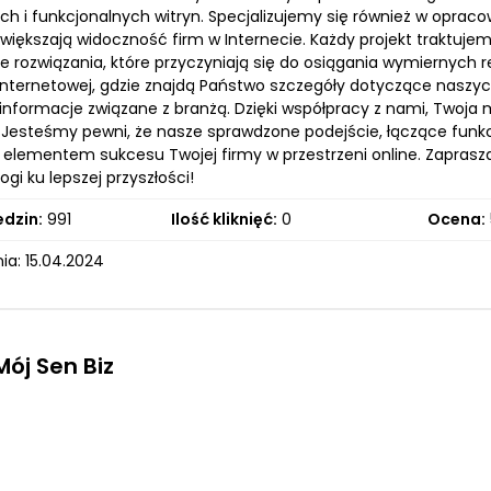
ch i funkcjonalnych witryn. Specjalizujemy się również w opra
iększają widoczność firm w Internecie. Każdy projekt traktujem
e rozwiązania, które przyczyniają się do osiągania wymiernych 
 internetowej, gdzie znajdą Państwo szczegóły dotyczące naszyc
informacje związane z branżą. Dzięki współpracy z nami, Twoja 
 Jesteśmy pewni, że nasze sprawdzone podejście, łączące fun
elementem sukcesu Twojej firmy w przestrzeni online. Zaprasza
ogi ku lepszej przyszłości!
edzin:
991
Ilość kliknięć:
0
Ocena:
ia: 15.04.2024
Mój Sen Biz