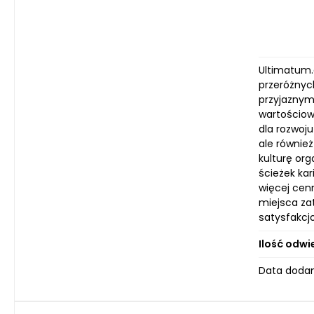
Ultimatum.
przeróżnych
przyjaznym 
wartościow
dla rozwoj
ale równie
kulturę or
ścieżek ka
więcej cen
miejsca za
satysfakcjo
Ilość odwi
Data dodan