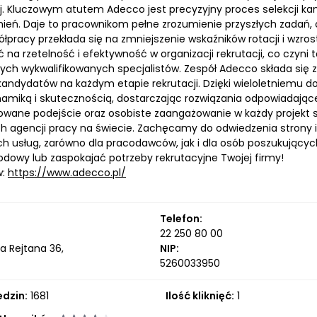
j. Kluczowym atutem Adecco jest precyzyjny proces selekcji kan
ień. Daje to pracownikom pełne zrozumienie przyszłych zadań, 
pracy przekłada się na zmniejszenie wskaźników rotacji i wzros
ć na rzetelność i efektywność w organizacji rekrutacji, co czyn
ych wykwalifikowanych specjalistów. Zespół Adecco składa się 
i kandydatów na każdym etapie rekrutacji. Dzięki wieloletniemu 
ynamiką i skutecznością, dostarczając rozwiązania odpowiadają
ane podejście oraz osobiste zaangażowanie w każdy projekt spr
 agencji pracy na świecie. Zachęcamy do odwiedzenia strony in
ch usług, zarówno dla pracodawców, jak i dla osób poszukującyc
odowy lub zaspokajać potrzeby rekrutacyjne Twojej firmy!
w:
https://www.adecco.pl/
Telefon:
22 250 80 00
a Rejtana 36,
NIP:
5260033950
edzin:
1681
Ilość kliknięć:
1