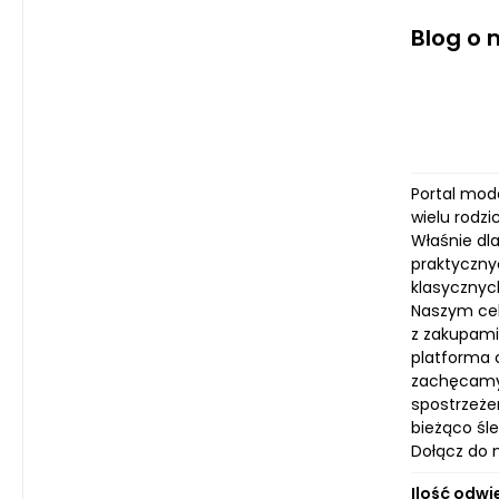
Blog o 
Portal moda
wielu rodzi
Właśnie dla
praktyczny
klasycznyc
Naszym cel
z zakupami
platforma 
zachęcamy 
spostrzeże
bieżąco śl
Dołącz do 
Ilość odwi