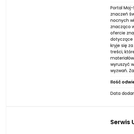
Portal Moj
znaczeń św
nocnych wi
znacząco w
ofercie zna
dotyczące 
kryje się z
treści, kt
materiałów
wyruszyć w
wyzwań. Za
Ilość odwi
Data dodani
Serwis