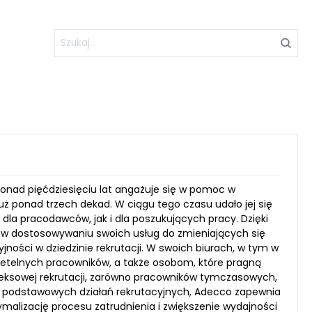
nad pięćdziesięciu lat angażuje się w pomoc w
już ponad trzech dekad. W ciągu tego czasu udało jej się
dla pracodawców, jak i dla poszukujących pracy. Dzięki
ci w dostosowywaniu swoich usług do zmieniających się
ności w dziedzinie rekrutacji. W swoich biurach, w tym w
rzetelnych pracowników, a także osobom, które pragną
pleksowej rekrutacji, zarówno pracowników tymczasowych,
ócz podstawowych działań rekrutacyjnych, Adecco zapewnia
malizację procesu zatrudnienia i zwiększenie wydajności