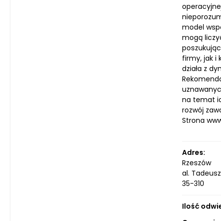
operacyjne
nieporozum
model współ
mogą liczy
poszukując
firmy, jak 
działa z d
Rekomendow
uznawanych
na temat i
rozwój zaw
Strona ww
Adres:
Rzeszów
al. Tadeusz
35-310
Ilość odwi