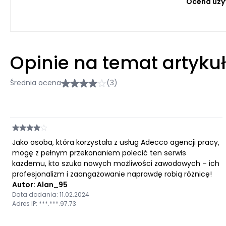
Ocena uży
Opinie na temat artyku
Średnia ocena
(3)
Jako osoba, która korzystała z usług Adecco agencji pracy,
mogę z pełnym przekonaniem polecić ten serwis
każdemu, kto szuka nowych możliwości zawodowych – ich
profesjonalizm i zaangażowanie naprawdę robią różnicę!
Autor: Alan_95
Data dodania: 11.02.2024
Adres IP: ***.***.97.73