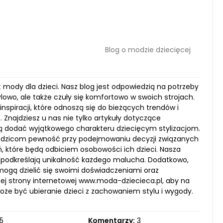
Blog o modzie dziecięcej
t mody dla dzieci. Nasz blog jest odpowiedzią na potrzeby
ylowo, ale także czuły się komfortowo w swoich strojach.
inspiracji, które odnoszą się do bieżących trendów i
Znajdziesz u nas nie tylko artykuły dotyczące
ią dodać wyjątkowego charakteru dziecięcym stylizacjom.
rodzicom pewność przy podejmowaniu decyzji związanych
, które będą odbiciem osobowości ich dzieci. Nasza
e podkreślają unikalność każdego malucha. Dodatkowo,
mogą dzielić się swoimi doświadczeniami oraz
j strony internetowej www.moda-dziecieca.pl, aby na
oże być ubieranie dzieci z zachowaniem stylu i wygody.
5
Komentarzy:
3