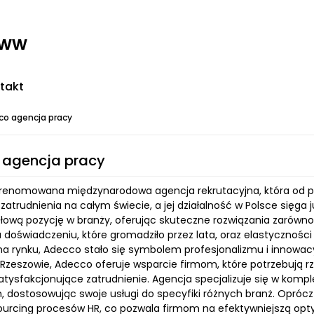
www
takt
co agencja pracy
 agencja pracy
renomowana międzynarodowa agencja rekrutacyjna, która od po
atrudnienia na całym świecie, a jej działalność w Polsce sięga 
łową pozycję w branży, oferując skuteczne rozwiązania zarówno 
 doświadczeniu, które gromadziło przez lata, oraz elastycznoś
a rynku, Adecco stało się symbolem profesjonalizmu i innowacyj
w Rzeszowie, Adecco oferuje wsparcie firmom, które potrzebują 
atysfakcjonujące zatrudnienie. Agencja specjalizuje się w kom
ych, dostosowując swoje usługi do specyfiki różnych branż. Opr
ourcing procesów HR, co pozwala firmom na efektywniejszą opty