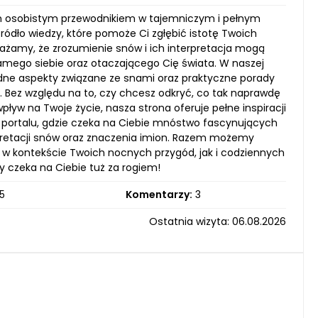
woim osobistym przewodnikiem w tajemniczym i pełnym
ódło wiedzy, które pomoże Ci zgłębić istotę Twoich
ważamy, że zrozumienie snów i ich interpretacja mogą
amego siebie oraz otaczającego Cię świata. W naszej
orodne aspekty związane ze snami oraz praktyczne porady
ez względu na to, czy chcesz odkryć, co tak naprawdę
wpływ na Twoje życie, nasza strona oferuje pełne inspiracji
portalu, gdzie czeka na Ciebie mnóstwo fascynujących
rpretacji snów oraz znaczenia imion. Razem możemy
 w kontekście Twoich nocnych przygód, jak i codziennych
 czeka na Ciebie tuż za rogiem!
5
Komentarzy:
3
Ostatnia wizyta: 06.08.2026