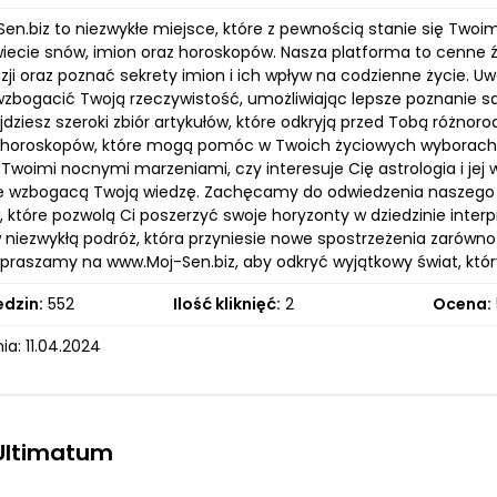
-Sen.biz to niezwykłe miejsce, które z pewnością stanie się T
iecie snów, imion oraz horoskopów. Nasza platforma to cenne źr
zji oraz poznać sekrety imion i ich wpływ na codzienne życie. U
zbogacić Twoją rzeczywistość, umożliwiając lepsze poznanie s
jdziesz szeroki zbiór artykułów, które odkryją przed Tobą różn
horoskopów, które mogą pomóc w Twoich życiowych wyborach. B
a Twoimi nocnymi marzeniami, czy interesuje Cię astrologia i jej 
óre wzbogacą Twoją wiedzę. Zachęcamy do odwiedzenia naszego 
, które pozwolą Ci poszerzyć swoje horyzonty w dziedzinie inte
 niezwykłą podróż, która przyniesie nowe spostrzeżenia zarówno
praszamy na www.Moj-Sen.biz, aby odkryć wyjątkowy świat, który
edzin:
552
Ilość kliknięć:
2
Ocena:
a: 11.04.2024
 Ultimatum