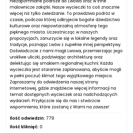
niezapomniane podróże do Lwowa oraz w inne
malownicze zakątki. Nasze wycieczki to coś znacznie
więcej niż tylko zwiedzanie. To prawdziwa podróż w
czasie, podczas której odkryjecie bogate dziedzictwo
kulturowe oraz niepowtarzalną atmosferę tego
pięknego miasta. Uczestnicząc w naszych
propozycjach, zanurzycie się w lokalne legendy oraz
tradycje, poznając Lwów z zupełnie innej perspektywy.
Doświadczcie z nami magii Lwowa, przemierzając jego
urokliwe uliczki, podziwiając architekturę oraz
delektując się smakiem regionalnej kuchni. Każda
wycieczka jest starannie zaplanowana, abyście mogli
w pełni poczuć klimat tego wyjątkowego miejsca.
Zapraszamy do odwiedzenia naszej strony
internetowej, gdzie znajdziecie więcej informacji na
temat dostępnych wycieczek oraz nadchodzących
wydarzeń. Przyłączcie się do nas i stwórzcie
wspomnienia, które zostaną z Wami na zawsze!
Ilość odwiedzin:
779
Ilość kliknięć:
0