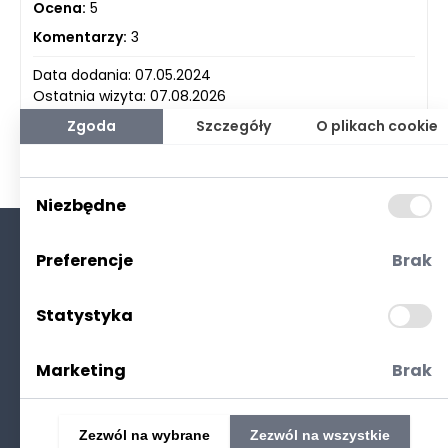
Ocena:
5
Komentarzy:
3
Data dodania: 07.05.2024
Ostatnia wizyta: 07.08.2026
Zgoda
Szczegóły
O plikach cookie
Niezbędne
Preferencje
Brak
O nas
Kontakt
Statystyka
Polityka prywatności
(RODO. Cookies)
Marketing
Brak
Zezwól na wybrane
Zezwól na wszystkie